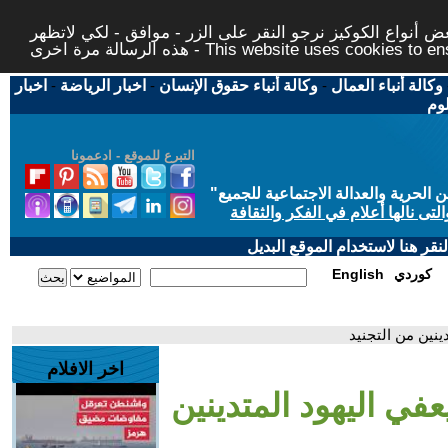
 أنواع الكوكيز نرجو النقر على الزر - موافق - لكي لاتظهر
This website uses cookies to ensure you ge
وكالة أنباء العمال
-
وكالة أنباء حقوق الإنسان
-
اخبار الرياضة
-
اخبار
لوم
التبرع للموقع - ادعمونا
حرية والعدالة الاجتماعية للجميع
"
تى نالها أعلام في الفكر والثقافة
قر هنا لاستخدام الموقع البديل
كوردي
English
ينين من التجنيد
اخر الافلام
عفي اليهود المتدينين