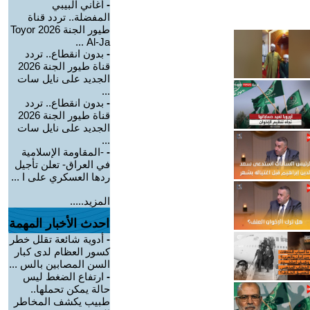
-
أغاني البيبي
المفضلة.. تردد قناة
طيور الجنة 2026 Toyor
Al-Ja ...
-
بدون انقطاع.. تردد
قناة طيور الجنة 2026
الجديد على نايل سات
...
-
بدون انقطاع.. تردد
قناة طيور الجنة 2026
الجديد على نايل سات
...
-
-المقاومة الإسلامية
في العراق- تعلن تأجيل
ردها العسكري على ا ...
المزيد.....
احدث الأخبار المهمة
-
أدوية شائعة تقلل خطر
كسور العظام لدى كبار
السن المصابين بالس ...
-
ارتفاع الضغط ليس
حالة يمكن تحملها..
طبيب يكشف المخاطر