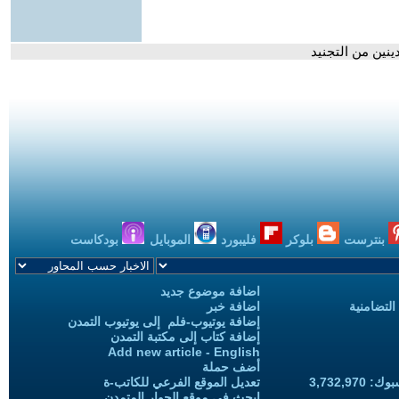
ينين من التجنيد
بنترست
بلوكر
فليبورد
الموبايل
بودكاست
اضافة موضوع جديد
التضامنية
اضافة خبر
إضافة يوتيوب-فلم إلى يوتيوب التمدن
إضافة كتاب إلى مكتبة التمدن
Add new article - English
أضف حملة
3,732,97
تعديل الموقع الفرعي للكاتب-ة
ابحث في موقع الحوار المتمدن