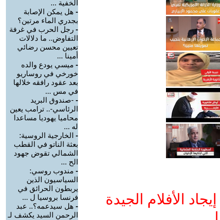
الخفية ...
-
هل يمكن الإصابة
بجدري الماء مرتين؟
-
رجل الحرب في غرفة
التفاوض.. ما دلالات
تعيين محسن رضائي
أمينا ...
-
ميسي يودع والده
خورخي في روساريو
بعد عقود رافقه خلالها
في مس ...
-
-صندوق البريد
الرئاسي-.. ترامب يعين
محاميا يهوديا مساعدا
له ...
-
الخارجية الروسية:
بعثة الناتو في القطب
الشمالي تقوض جهود
الح ...
-
مندوب روسي:
السياسيون الذين
يربطون الحرائق في
جاد الأفلام الجيدة
فرنسا بروسيا ل ...
-
هل سيدعمه؟.. عبد
ا
الرحمن السيد يكشف لـ