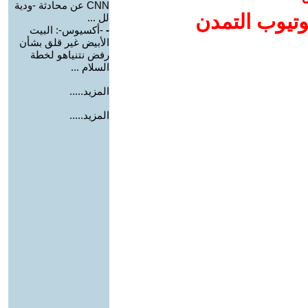
CNN عن محادثة -ودية
وتيوب التمدن
لل ...
-
-أكسيوس-: البيت
الأبيض غير قلق بشأن
رفض نتنياهو لخطة
السلام ...
المزيد.....
المزيد.....