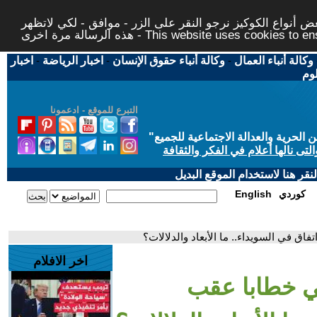
 أنواع الكوكيز نرجو النقر على الزر - موافق - لكي لاتظهر
This website uses cookies to ensure you ge
وكالة أنباء العمال
-
وكالة أنباء حقوق الإنسان
-
اخبار الرياضة
-
اخبار
لوم
التبرع للموقع - ادعمونا
حرية والعدالة الاجتماعية للجميع
"
تى نالها أعلام في الفكر والثقافة
قر هنا لاستخدام الموقع البديل
كوردي
English
ق في السويداء.. ما الأبعاد والدلالات؟
اخر الافلام
ي خطابا عقب