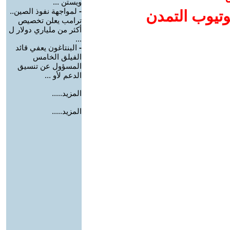
ويستن ...
-
لمواجهة نفوذ الصين..
وتيوب التمدن
ترامب يعلن تخصيص
أكثر من ملياري دولار ل
...
-
البنتاغون يعفي قائد
الفيلق الخامس
المسؤول عن تنسيق
الدعم لأو ...
المزيد.....
المزيد.....