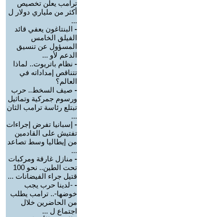
ترامب يعلن تخصيص
أكثر من ملياري دولار ل
...
-
البنتاغون يعفي قائد
الفيلق الخامس
المسؤول عن تنسيق
الدعم لأو ...
-
نظام باتريوت.. لماذا
تتناقص إمداداته في
العالم؟
-
صيف السخط.. حرب
ورسوم جمركية وتماثيل
تبتلع رئاسة ترامب الثان
...
-
إسبانيا تفرض إجراءات
تفتيش على القادمين
من إيطاليا وسط تصاعد
...
-
منازل غارقة ومركبات
تحت الطين.. نحو 100
قتيل جراء الفيضانات ...
-
-لدينا حرب يجب
خوضها-.. ترامب يطلب
من الحاضرين خلال
اجتماع ل ...