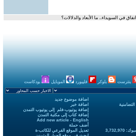
ق في السويداء.. ما الأبعاد والدلالات؟
بنترست
بلوكر
فليبورد
الموبايل
بودكاست
اضافة موضوع جديد
التضامنية
اضافة خبر
إضافة يوتيوب-فلم إلى يوتيوب التمدن
إضافة كتاب إلى مكتبة التمدن
Add new article - English
أضف حملة
3,732,97
تعديل الموقع الفرعي للكاتب-ة
ابحث في موقع الحوار المتمدن