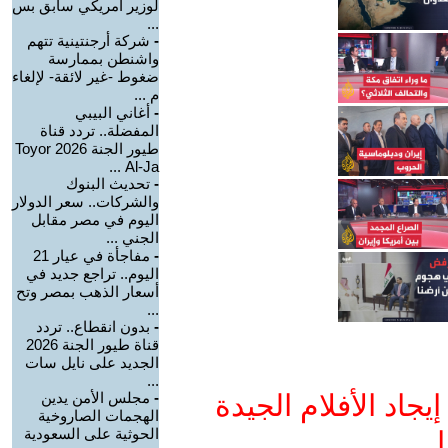
لوزير أمريكي سابق بس
...
-
شركة أرجنتينية تتهم
واشنطن بممارسة
ضغوط -غير لائقة- لإلغاء
م ...
-
أغاني البيبي
المفضلة.. تردد قناة
طيور الجنة 2026 Toyor
Al-Ja ...
-
تحديث البنوك
والشركات.. سعر الدولار
اليوم في مصر مقابل
الجني ...
-
مفاجأة في عيار 21
اليوم.. تراجع جديد في
أسعار الذهب بمصر وتح
...
-
بدون انقطاع.. تردد
قناة طيور الجنة 2026
الجديد على نايل سات
...
جاد الأفلام الجيدة
-
مجلس الأمن يدين
الهجمات الصاروخية
الحوثية على السعودية
ا