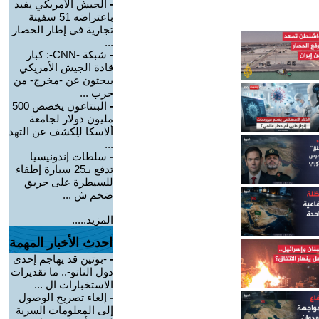
-
الجيش الأمريكي يفيد
باعتراضه 51 سفينة
تجارية في إطار الحصار
...
-
شبكة -CNN-: كبار
قادة الجيش الأمريكي
يبحثون عن -مخرج- من
حرب ...
-
البنتاغون يخصص 500
مليون دولار لجامعة
ألاسكا للِكشف عن التهد
...
-
سلطات إندونيسيا
تدفع بـ25 سيارة إطفاء
للسيطرة على حريق
ضخم ش ...
المزيد.....
احدث الأخبار المهمة
-
-بوتين قد يهاجم إحدى
دول الناتو-.. ما تقديرات
الاستخبارات ال ...
-
إلغاء تصريح الوصول
إلى المعلومات السرية