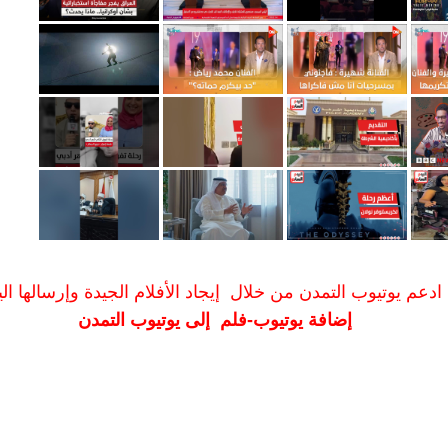
ادعم يوتيوب التمدن من خلال إيجاد الأفلام الجيدة وإرسالها الين
إضافة يوتيوب-فلم إلى يوتيوب التمدن