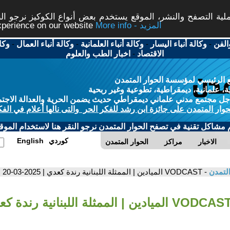
ة التصفح والنشر، الموقع يستخدم بعض أنواع الكوكيز نرجو النق
More info - المزيد
experience on our website
الفن
-
وكالة أنباء اليسار
-
وكالة أنباء العلمانية
-
وكالة أنباء العمال
-
وكا
الاقتصاد
-
اخبار الطب والعلوم
 الرئيسي لمؤسسة الحوار المتمدن
، علمانية، ديمقراطية، تطوعية وغير ربحية
ل مجتمع مدني علماني ديمقراطي حديث يضمن الحرية والعدالة الاجتم
حوار المتمدن على جائزة ابن رشد للفكر الحر والتى نالها أعلام في الفك
م مشاكل تقنية في تصفح الحوار المتمدن نرجو النقر هنا لاستخدام الموقع
كوردي
English
الاخبار
مراكز
الحوار المتمدن
التمدن
- VODCAST الميادين | الممثلة اللبنانية رندة كعدي | 2025-03-20