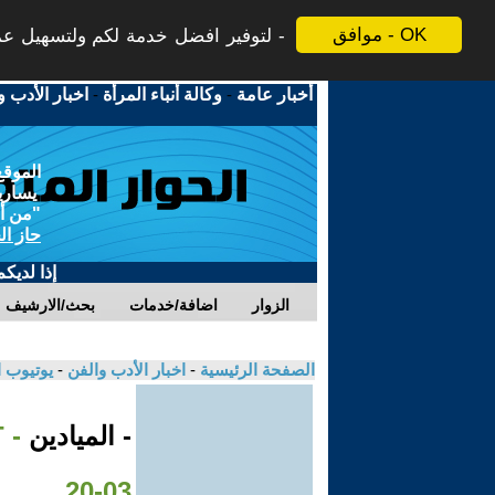
موافق - OK
لتوفير افضل خدمة لكم ولتسهيل عملي
أخبار عامة
-
وكالة أنباء المرأة
-
اخبار الأدب و
الموقع
يسارية
"من أج
حاز ال
إذا لديك
الزوار
اضافة/خدمات
بحث/الارشيف
الصفحة الرئيسية
-
اخبار الأدب والفن
-
يوتيوب 
- الميادين
03-20