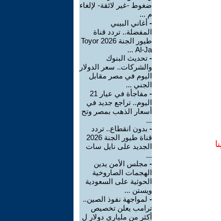
ضغوط -غير لائقة- لإلغاء
م ...
-
أغاني البيبي
المفضلة.. تردد قناة
طيور الجنة 2026 Toyor
Al-Ja ...
-
تحديث البنوك
والشركات.. سعر الدولار
اليوم في مصر مقابل
الجني ...
-
مفاجأة في عيار 21
اليوم.. تراجع جديد في
أسعار الذهب بمصر وتح
...
-
بدون انقطاع.. تردد
قناة طيور الجنة 2026
ا
الجديد على نايل سات
...
-
مجلس الأمن يدين
الهجمات الصاروخية
الحوثية على السعودية
ويستن ...
-
لمواجهة نفوذ الصين..
ترامب يعلن تخصيص
أكثر من ملياري دولار ل