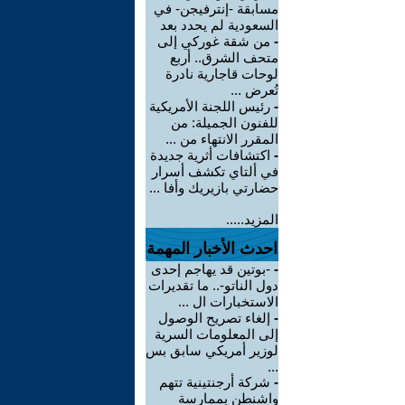
مسابقة -إنترفيجن- في
السعودية لم يحدد بعد
-
من شقة غوركي إلى
متحف الشرق.. أربع
لوحات قاجارية نادرة
تُعرض ...
-
رئيس اللجنة الأمريكية
للفنون الجميلة: من
المقرر الانتهاء من ...
-
اكتشافات أثرية جديدة
في ألتاي تكشف أسرار
حضارتي بازيريك وأفا ...
المزيد.....
احدث الأخبار المهمة
-
-بوتين قد يهاجم إحدى
دول الناتو-.. ما تقديرات
الاستخبارات ال ...
-
إلغاء تصريح الوصول
إلى المعلومات السرية
لوزير أمريكي سابق بس
...
-
شركة أرجنتينية تتهم
واشنطن بممارسة