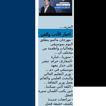
المزيد.....
اخبار الأدب والفن
-
مهرجان مالمو ينطلق
اليوم بموسيقى
وفعاليات وأطعمة من
مختلف أن ...
-
سوريا...عبارة
-المعازف حرام- تنشر
على جدار معهد
موسيقي في دم ...
-
وزير التعليم العالي
والبحث العلمي والقائم
بعمل وزير الثقافة ...
-
اللغة التي تسكننا..
حين يكتب اللسان سيرة
العقل
-
مراجعات جديدة
تكشف حقيقة فشل