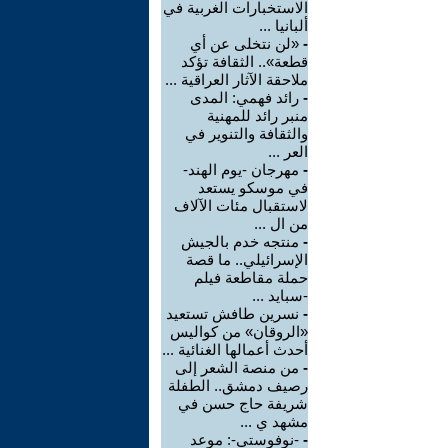
الاستخبارات الغربية في
ألبانيا ...
-
«لن نتخلى عن أي
قطعة».. الثقافة تؤكد
ملاحقة الآثار العراقية ...
-
رائد فهمي: المدى
منبر رائد للمهنية
والثقافة والتنوير في
العر ...
-
مهرجان -يوم الهند-
في موسكو يستعد
لاستقبال مئات الآلاف
من ال ...
-
منتجه خدم بالجيش
الإسرائيلي.. ما قصة
حملة مقاطعة فيلم
-سبايد ...
-
نسرين طافش تستعيد
«الروقان» من كواليس
أحدث أعمالها الغنائية ...
-
من منصة الشعر إلى
رصيف دمشق.. الطفلة
شريفة حاج حسن في
مشهد ي ...
-
-نوفوستي-: موعد