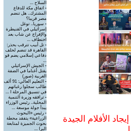
السلاح ...
-
اتفاق مكة للدفاع
المشترك.. هل تنضم
مصر قريبا؟
-
سوريا.. توغل
إسرائيلي في القنيطرة
والإفراج عن شاب بعد
اختطاف ...
-
تل أبيب تترقب بحذر:
القاهرة قد تنضم لحلف
دفاعي إسلامي يضم قو
...
-
الجيش الإسرائيلي
يقتل أغناما في الضفة
الغربية (صور)
-
التعليم العالي: 91 ألف
طالب سجلوا رغباتهم
في تنسيق المرحلة ا ...
-
ترافقه وزيرة التنمية
المحلية.. رئيس الوزراء
يبدأ جولة موسعة ...
-
رئيس «البحوث
جاد الأفلام الجيدة
الزراعية» يتفقد محطة
بحوث الجميزة لمتابعة
ا
البرا ...