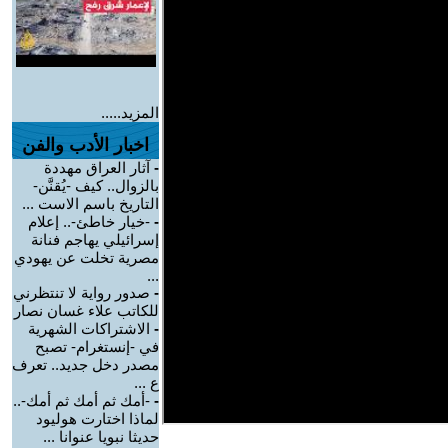
المزيد.....
اخبار الأدب والفن
-
آثار العراق مهددة
بالزوال.. كيف -يُقنَّن-
التاريخ باسم الاست ...
-
-خيار خاطئ-.. إعلام
إسرائيلي يهاجم فنانة
مصرية تخلت عن يهودي
...
-
صدور رواية لا تنتظرني
للكاتب علاء غسان نصار
-
الاشتراكات الشهرية
في -إنستغرام- تصبح
مصدر دخل جديد.. تعرف
ع ...
-
-أمك ثم أمك ثم أمك-..
لماذا اختارت هوليود
حديثا نبويا عنوانا ...