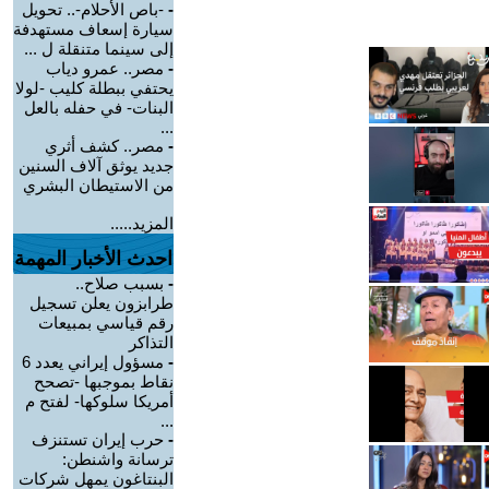
-
-باص الأحلام-.. تحويل
سيارة إسعاف مستهدفة
إلى سينما متنقلة ل ...
-
مصر.. عمرو دياب
يحتفي ببطلة كليب -لولا
البنات- في حفله بالعل
...
-
مصر.. كشف أثري
جديد يوثق آلاف السنين
من الاستيطان البشري
المزيد.....
احدث الأخبار المهمة
-
بسبب صلاح..
طرابزون يعلن تسجيل
رقم قياسي بمبيعات
التذاكر
-
مسؤول إيراني يعدد 6
نقاط بموجبها -تصحح
أمريكا سلوكها- لفتح م
...
-
حرب إيران تستنزف
ترسانة واشنطن:
البنتاغون يمهل شركات