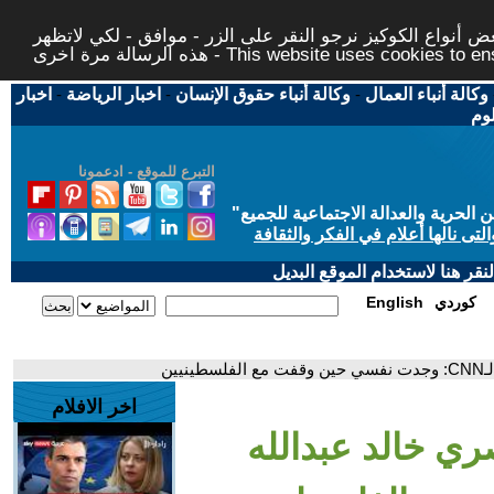
 أنواع الكوكيز نرجو النقر على الزر - موافق - لكي لاتظهر
This website uses cookies to ensure you ge
وكالة أنباء العمال
-
وكالة أنباء حقوق الإنسان
-
اخبار الرياضة
-
اخبار
لوم
التبرع للموقع - ادعمونا
حرية والعدالة الاجتماعية للجميع
"
تى نالها أعلام في الفكر والثقافة
قر هنا لاستخدام الموقع البديل
كوردي
English
ين
اخر الافلام
ري خالد عبدالله