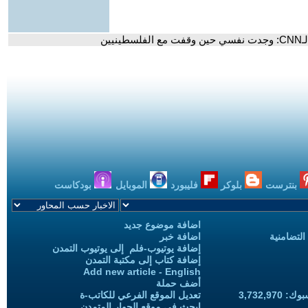
ين
بنترست
بلوكر
فليبورد
الموبايل
بودكاست
اضافة موضوع جديد
التضامنية
اضافة خبر
إضافة يوتيوب-فلم إلى يوتيوب التمدن
إضافة كتاب إلى مكتبة التمدن
Add new article - English
أضف حملة
3,732,97
تعديل الموقع الفرعي للكاتب-ة
ابحث في موقع الحوار المتمدن