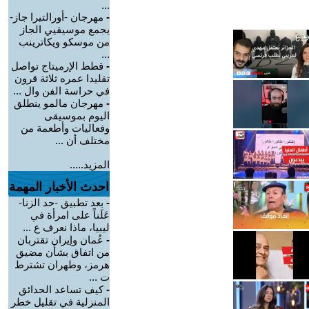
...
-
مهرجان -أورالتيرا جاز-
يجمع موسيقيي الجاز
من موسكو ويكاترينب
...
-
قطط الإرميتاج تواصل
تقليدا عمره ثلاثة قرون
في حراسة الفن وال ...
-
مهرجان مالمو ينطلق
اليوم بموسيقى
وفعاليات وأطعمة من
مختلف أن ...
المزيد.....
احدث الأخبار المهمة
-
بعد تطبيق -حد الزنا-
عَلَناً على امرأة في
ليبيا، ماذا نعرف ع ...
-
عُمان وإيران تقتربان
من اتفاق بشأن مضيق
هرمز، وطهران تشترط
ت ...
-
كيف تساعد الحدائق
المنزلية في تقليل خطر