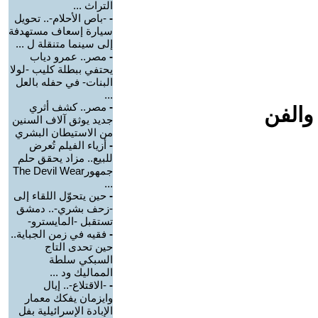
التراث ...
-
-باص الأحلام-.. تحويل
سيارة إسعاف مستهدفة
إلى سينما متنقلة ل ...
-
مصر.. عمرو دياب
يحتفي ببطلة كليب -لولا
البنات- في حفله بالعل
...
-
مصر.. كشف أثري
والفن
جديد يوثق آلاف السنين
من الاستيطان البشري
-
أزياء الفيلم تُعرض
للبيع.. مزاد يحقق حلم
جمهورThe Devil Wear
...
-
حين يتحوّل اللقاء إلى
-زحف بشري-.. دمشق
تستقبل -المايسترو-
-
فقيه في زمن الجباية..
حين تحدى التاج
السبكي سلطة
المماليك ود ...
-
-الاقتلاع-.. إيال
وايزمان يفكك معمار
الإبادة الإسرائيلية بفل