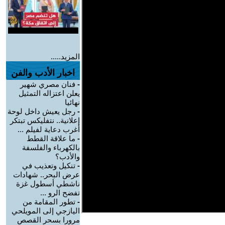
المزيد.....
اخبار الأدب والفن
-
فنان مصري شهير
يعلن اعتزاله التمثيل
نهائيا
-
رجل يعيش داخل لوحة
إعلانية.. نتفليكس تبتكر
أغرب دعاية لفيلم ...
-
ما علاقة القطط
بالكهرباء والفلسفة
والأدب؟
-
تنكيل وتعذيب في
عرض البحر.. شهادات
ناشطي أسطول غزة
تفضح الرو ...
-
تطور المقامة من
اليازجي إلى المويلحي
مرورا بسحر القصص