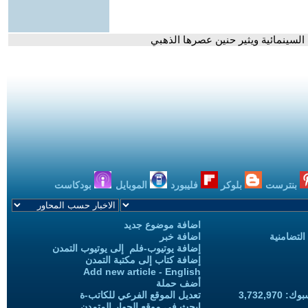
لسينمائية ويثير حنين عصرها الذهبي
بنترست
بلوكر
فليبورد
الموبايل
بودكاست
اضافة موضوع جديد
التضامنية
اضافة خبر
إضافة يوتيوب-فلم إلى يوتيوب التمدن
إضافة كتاب إلى مكتبة التمدن
Add new article - English
أضف حملة
3,732,97
تعديل الموقع الفرعي للكاتب-ة
ابحث في موقع الحوار المتمدن