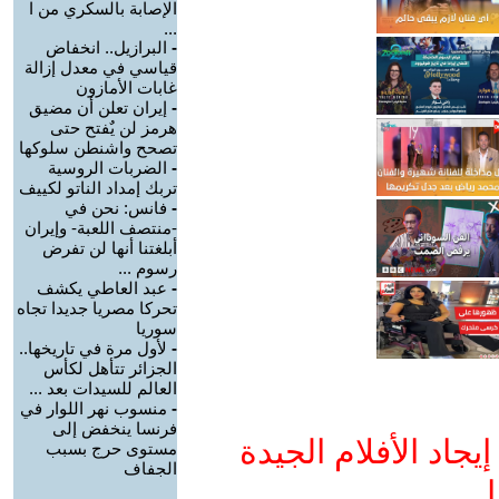
الإصابة بالسكري من ا
...
-
البرازيل.. انخفاض
قياسي في معدل إزالة
غابات الأمازون
-
إيران تعلن أن مضيق
هرمز لن يٌفتح حتى
تصحح واشنطن سلوكها
-
الضربات الروسية
تربك إمداد الناتو لكييف
-
فانس: نحن في
-منتصف اللعبة- وإيران
أبلغتنا أنها لن تفرض
رسوم ...
-
عبد العاطي يكشف
تحركا مصريا جديدا تجاه
سوريا
-
لأول مرة في تاريخها..
الجزائر تتأهل لكأس
العالم للسيدات بعد ...
-
منسوب نهر اللوار في
فرنسا ينخفض إلى
جاد الأفلام الجيدة
مستوى حرج بسبب
الجفاف
ا