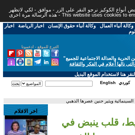
 أنواع الكوكيز نرجو النقر على الزر - موافق - لكي لاتظهر
This website uses cookies to ensure you ge
وكالة أنباء العمال
-
وكالة أنباء حقوق الإنسان
-
اخبار الرياضة
-
اخبار
لوم
التبرع للموقع - ادعمونا
حرية والعدالة الاجتماعية للجميع
"
تى نالها أعلام في الفكر والثقافة
قر هنا لاستخدام الموقع البديل
كوردي
English
لسينمائية ويثير حنين عصرها الذهبي
اخر الافلام
يط، قلب ينبض في