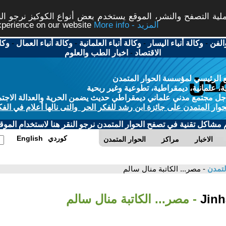
ة التصفح والنشر، الموقع يستخدم بعض أنواع الكوكيز نرجو النق
More info - المزيد
experience on our website
الفن
-
وكالة أنباء اليسار
-
وكالة أنباء العلمانية
-
وكالة أنباء العمال
-
وكا
الاقتصاد
-
اخبار الطب والعلوم
 الرئيسي لمؤسسة الحوار المتمدن
، علمانية، ديمقراطية، تطوعية وغير ربحية
ل مجتمع مدني علماني ديمقراطي حديث يضمن الحرية والعدالة الاجتم
حوار المتمدن على جائزة ابن رشد للفكر الحر والتى نالها أعلام في الفك
م مشاكل تقنية في تصفح الحوار المتمدن نرجو النقر هنا لاستخدام الموقع
كوردي
English
الاخبار
مراكز
الحوار المتمدن
لتمدن
- مصر... الكاتبة منال سالم
- مصر... الكاتبة منال سالم