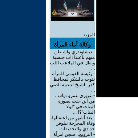
المزيد.....
وكالة أنباء المرأة
-
ديشاوندري واشنطن..
متهم باعتداءات جنسية
وبطل في الملاعب اللب
...
-
رئيسة القومي للمرأة
تتوجه بالشكر لمحافظ
كفر الشيخ لدعمه الصي
...
-
عزيزي عمرو دياب..
من أين جئت بصورة
البنات في “لولا
البنات”؟! ...
-
بعد أشهرٍ من اعتقالها..
وفاة المخرجة نيلوفر
حدادي والتحقيقات ...
-
النرويج.. سجن امرأة