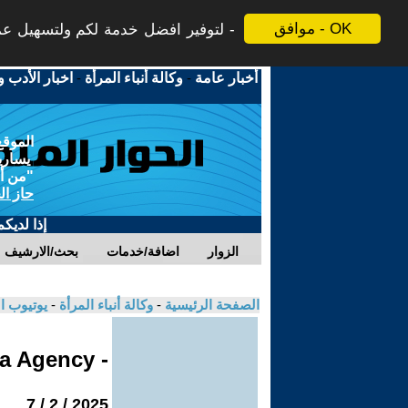
موافق - OK
لتوفير افضل خدمة لكم ولتسهيل عملي
أخبار عامة
-
وكالة أنباء المرأة
-
اخبار الأدب و
الموقع
يسارية
"من أج
حاز ال
إذا لديك
الزوار
اضافة/خدمات
بحث/الارشيف
الصفحة الرئيسية
-
وكالة أنباء المرأة
-
يوتيوب ا
- Jinha Agency
2025 / 2 / 7