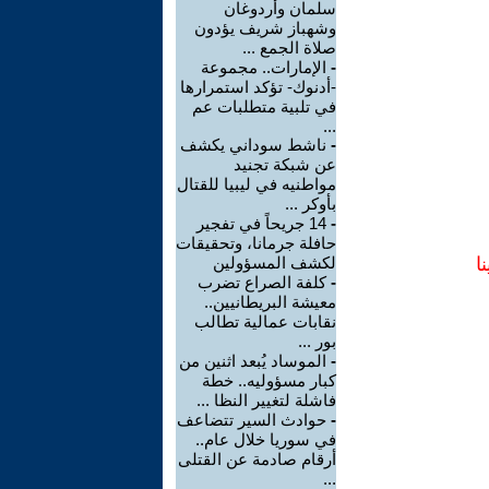
سلمان وأردوغان
وشهباز شريف يؤدون
صلاة الجمع ...
-
الإمارات.. مجموعة
-أدنوك- تؤكد استمرارها
في تلبية متطلبات عم
...
-
ناشط سوداني يكشف
عن شبكة تجنيد
مواطنيه في ليبيا للقتال
بأوكر ...
-
14 جريحاً في تفجير
حافلة جرمانا، وتحقيقات
ا
لكشف المسؤولين
-
كلفة الصراع تضرب
معيشة البريطانيين..
نقابات عمالية تطالب
بور ...
-
الموساد يُبعد اثنين من
كبار مسؤوليه.. خطة
فاشلة لتغيير النظا ...
-
حوادث السير تتضاعف
في سوريا خلال عام..
أرقام صادمة عن القتلى
...