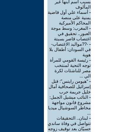
بسبب اسم ابنها غير
المألوف
-
أسماء علي أول قاضية
يمنية على منصة
المحاكم الأميركية
-
المغرب: وسط موجة
العبور.. تحقيق في
اغتصاب قاصر بسبتة
-
-??مواليد الاغتصاب-
في السودان: أطفال بلا
هوية
-
رئيسة القومي للمرأة
توجه التحية لمنتخب
مصر للناشئات لكرة
الي ...
-
“هيومن رايتس”: قتل
إسرائيل للصحافية آمال
خليل جريمة حرب
-
النائب ميشيل الجمل:
مشروع قانون مواجهة
مخاطر السوشيال ميديا
...
-
لبنان.. التحقيقات
تتواصل في وفاة ساندي
حسيّان بعد توقيف زوجه