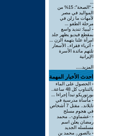
...
-
“الصحة”: 15% من
المواليد في مصر
لأمهات ما زلن في
مرحلة الطفو ...
-
ليبيا: تنديد واسع
بمقطع فيديو يظهر جلد
امرأة علنا بتهمة الزن ...
-
أثرياء فقراء.. الأسعار
تلتهم مائدة الأسرة
الإيرانية
المزيد.....
احدث الأخبار المهمة
-
الحصول على الماء
بالتناوب كل 48 ساعة..
بورتوريكو تبدأ إجراءا ...
-
مأساة مدرسية في
تايلاند.. مقتل 7 أشخاص
في هجوم مسلح
-
-عشماوي-.. محمد
رمضان يعلن اسم
مسلسله الجديد
-
بالصور.. محمد بن