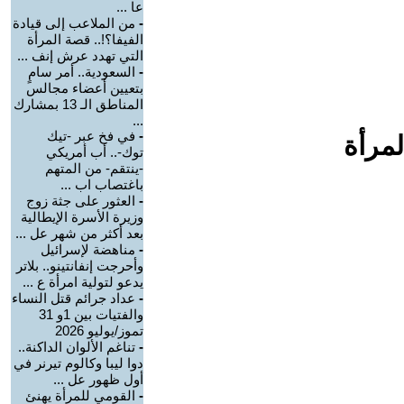
عا ...
-
من الملاعب إلى قيادة
الفيفا؟!.. قصة المرأة
التي تهدد عرش إنف ...
-
السعودية.. أمر سامٍ
بتعيين أعضاء مجالس
المناطق الـ 13 بمشارك
...
-
في فخ عبر -تيك
لمرأة
توك-.. أب أمريكي
-ينتقم- من المتهم
باغتصاب اب ...
-
العثور على جثة زوج
وزيرة الأسرة الإيطالية
بعد أكثر من شهر عل ...
-
مناهضة لإسرائيل
وأحرجت إنفانتينو.. بلاتر
يدعو لتولية امرأة ع ...
-
عداد جرائم قتل النساء
والفتيات بين 1و 31
تموز/يوليو 2026
-
تناغم الألوان الداكنة..
دوا ليبا وكالوم تيرنر في
أول ظهور عل ...
-
القومي للمرأة يهنئ