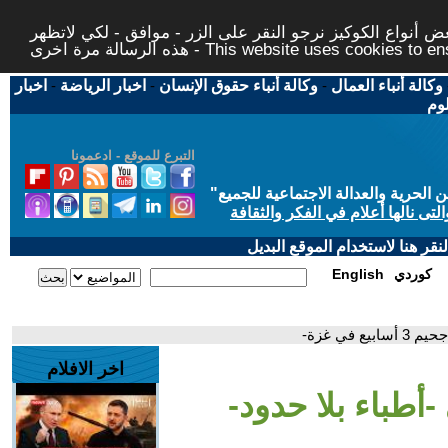
 أنواع الكوكيز نرجو النقر على الزر - موافق - لكي لاتظهر
This website uses cookies to ensure you ge
وكالة أنباء العمال
-
وكالة أنباء حقوق الإنسان
-
اخبار الرياضة
-
اخبار
لوم
التبرع للموقع - ادعمونا
حرية والعدالة الاجتماعية للجميع
"
تى نالها أعلام في الفكر والثقافة
قر هنا لاستخدام الموقع البديل
كوردي
English
في غزة-
اخر الافلام
أطباء بلا حدود-