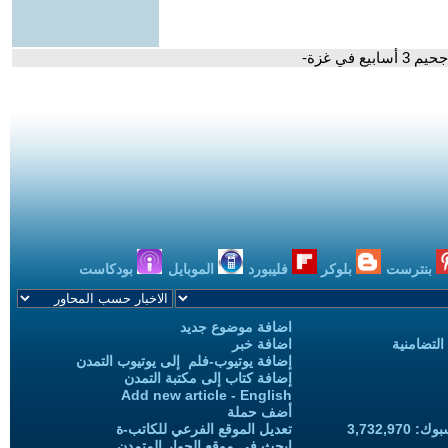
في غزة-
بنترست
بلوكر
فليبورد
الموبايل
بودكاست
اضافة موضوع جديد
التضامنية
اضافة خبر
إضافة يوتيوب-فلم إلى يوتيوب التمدن
إضافة كتاب إلى مكتبة التمدن
Add new article - English
أضف حملة
3,732,97
تعديل الموقع الفرعي للكاتب-ة
ابحث في موقع الحوار المتمدن