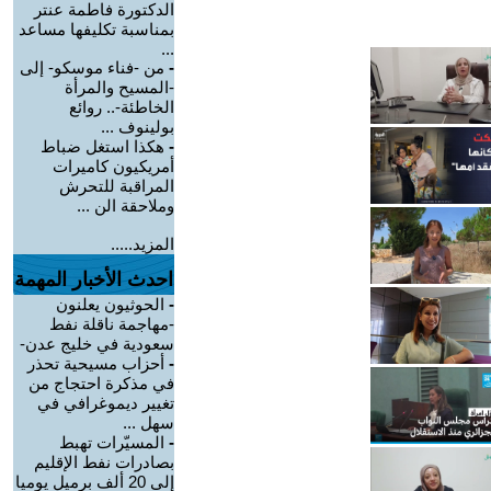
الدكتورة فاطمة عنتر
بمناسبة تكليفها مساعد
...
-
من -فناء موسكو- إلى
-المسيح والمرأة
الخاطئة-.. روائع
بولينوف ...
-
هكذا استغل ضباط
أمريكيون كاميرات
المراقبة للتحرش
وملاحقة الن ...
المزيد.....
احدث الأخبار المهمة
-
الحوثيون يعلنون
-مهاجمة ناقلة نفط
سعودية في خليج عدن-
-
أحزاب مسيحية تحذر
في مذكرة احتجاج من
تغيير ديموغرافي في
سهل ...
-
المسيّرات تهبط
بصادرات نفط الإقليم
إلى 20 ألف برميل يوميا