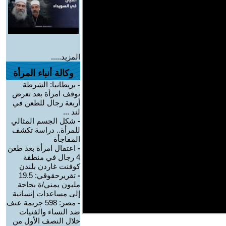
المزيد.....
وكالة أنباء المرأة
-
بريطانيا: الشرطة
توقف امرأة بعد تعرض
أربعة رجال للطعن في
لند ...
-
شكل الجسم المثالي
للمرأة.. دراسة تكشف
المفاجأة
-
اعتقال امرأة بعد طعن
4 رجال في منطقة
كوفنت غاردن بلندن
-
تقريرحقوقي: 19.5
مليون يمني/ة بحاجة
إلى مساعدات إنسانية
-
مصر: 598 جريمة عنف
ضد النساء والفتيات
خلال النصف الأول من