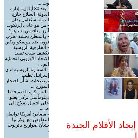
وت ...
-
بعد 30 أيلول.. إدارة
الدولة: السلاح خارج
الدولة سيُعامل بقان ...
-
من هو غادي آيزنكوت
أبرز منافسي نتنياهو؟
-
واشنطن تحشد لحرب
نووية ضد موسكو وبكين
-
الخارجية الروسية
تكشف سبب تقييد
الاتحاد الأوروبي الحماية
الم ...
-
السفارة الروسية لدى
إسرائيل تطلب
توضيحات بشأن احتجاز
المؤرخ ...
-
ليس كرة القدم فقط..
دبلوماسي تركي يعلق
على انتقال صلاح إلى
ط ...
-
مصادر: أمريكا تواصل
التفاوض مع أوكرانيا
جاد الأفلام الجيدة
بشأن صواريخ باتريوت
...
ا