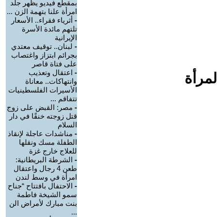
بمقطع فيديو يظهر جلد
امرأة علنا بتهمة الزن ...
-
أثرياء فقراء.. الأسعار
تلتهم مائدة الأسرة
الإيرانية
-
لبنان.. توقيف معتدي
بجرائم ابتزاز واغتصاب
على فتاة قاصر
-
اعتقال وتعذيب
لمرأة
وانتهاكات.. معاناة
الأسيرات الفلسطينيات
تتفاقم ...
-
مصر: القبض على زوج
قتل زوجته خنقًا في دار
السلام
-
مناشدات عاجلة لإنقاذ
الطفلة مسك ونقلها
للعلاج خارج غزة
-
الشرطة البريطانية:
طعن 4 رجال واعتقال
امرأة في وسط لندن
-
الاحتفال بافتتاح “جناح
سمو الشيخة فاطمة
بنت مبارك لأمراض الن
...