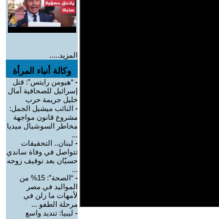
المزيد.....
وكالة أنباء المرأة
-
“هيومن رايتس”: قتل
إسرائيل للصحافية آمال
خليل جريمة حرب
-
النائب ميشيل الجمل:
مشروع قانون مواجهة
مخاطر السوشيال ميديا
...
-
لبنان.. التحقيقات
تتواصل في وفاة ساندي
حسيّان بعد توقيف زوجه
...
-
“الصحة”: 15% من
المواليد في مصر
لأمهات ما زلن في
مرحلة الطفو ...
-
ليبيا: تنديد واسع