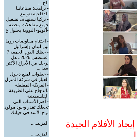
الح ...
-
ترامب: صناعاتنا
الدفاعية تتوسع
-
تركيا تستهدف تشغيل
جميع مفاعلات محطة
-أكويو- النووية بحلول ع
...
-
اختتام مفاوضات روما
بين لبنان وإسرائيل
-
حظك اليوم الجمعة 7
اغسطس 2026.. هل
برجك من الأبراج الأكثر
حظ ...
-
خطوات لمنع دخول
الغبار في شرفة المنزل
-
الفريكة المفلفلة
بالدجاج على الطريقة
الفلسطينية
-
أهم الأسباب التي
تجعلك تقدر وجود مولود
برج الأسد في حياتك
جاد الأفلام الجيدة
المزيد.....
ا
المزيد.....