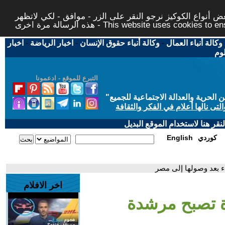
 أنواع الكوكيز نرجو النقر على الزر - موافق - لكي لاتظهر
This website uses cookies to ensure you ge
وكالة أنباء العمال
-
وكالة أنباء حقوق الإنسان
-
اخبار الرياضة
-
اخبار
لوم
التبرع للموقع - ادعمونا
حرية والعدالة الاجتماعية للجميع
"
تى نالها أعلام في الفكر والثقافة
قر هنا لاستخدام الموقع البديل
كوردي
English
 بعد وصولها إلى مصر
اخر الافلام
ة تصبح مرشدة