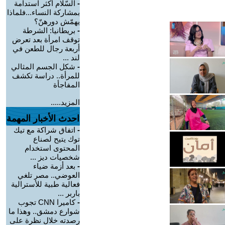
-
السّلام أكثر استدامة
بمشاركة النساء...فلماذا
يهمّش دورهنّ؟
-
بريطانيا: الشرطة
توقف امرأة بعد تعرض
أربعة رجال للطعن في
لند ...
-
شكل الجسم المثالي
للمرأة.. دراسة تكشف
المفاجأة
المزيد.....
احدث الأخبار المهمة
-
اتفاق شراكة مع تيك
توك يتيح لصناع
المحتوى استخدام
شخصيات ديز ...
-
بعد أزمة ضياء
العوضي.. مصر تلغي
فعالية طبية للأسترالية
باربر ...
-
كاميرا CNN تجوب
شوارع دمشق.. وهذا ما
رصدته خلال نظرة على