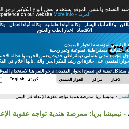
ة التصفح والنشر، الموقع يستخدم بعض أنواع الكوكيز نرجو النق
More info - المزيد
experience on our website
الفن
-
وكالة أنباء اليسار
-
وكالة أنباء العلمانية
-
وكالة أنباء العمال
-
وكا
الاقتصاد
-
اخبار الطب والعلوم
 الرئيسي لمؤسسة الحوار المتمدن
، علمانية، ديمقراطية، تطوعية وغير ربحية
ل مجتمع مدني علماني ديمقراطي حديث يضمن الحرية والعدالة الاجتم
حوار المتمدن على جائزة ابن رشد للفكر الحر والتى نالها أعلام في الفك
م مشاكل تقنية في تصفح الحوار المتمدن نرجو النقر هنا لاستخدام الموقع
كوردي
English
الاخبار
مراكز
الحوار المتمدن
لتمدن
- نيميشا بريا: ممرضة هندية تواجه عقوبة الإعدام في اليمن
- نيميشا بريا: ممرضة هندية تواجه عقوبة الإع