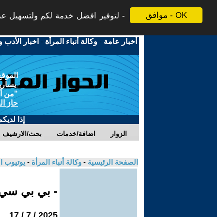
موافق - OK
لتوفير افضل خدمة لكم ولتسهيل عملي
أخبار عامة
-
وكالة أنباء المرأة
-
اخبار الأدب و
الموقع
يسارية
"من أج
حاز ال
إذا لديك
الزوار
اضافة/خدمات
بحث/الارشيف
الصفحة الرئيسية
-
وكالة أنباء المرأة
-
يوتيوب ا
- بي بي سي
2025 / 7 / 17