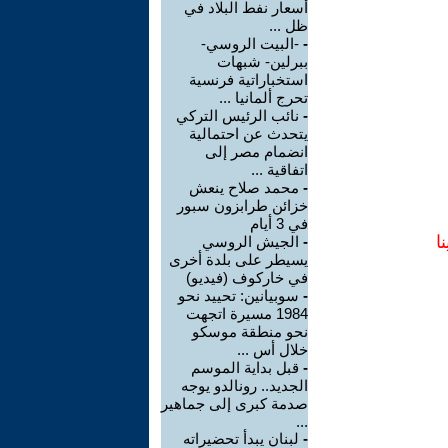
أسعار نفط البلاد في
ظل ...
-
-البيت الروسي-
ببرلين- شبهات
استخباراتية فرنسية
تحرج ألمانيا ...
-
نائب الرئيس التركي
يتحدث عن احتمالية
انضمام مصر إلى
اتفاقية ...
-
محمد صلاح ينعش
خزائن طرابزون سبور
في 3 أيام
ا
-
الجيش الروسي
يسيطر على بلدة أخرى
في خاركوف (فيديو)
-
سوبيانين: تحييد نحو
1984 مسيرة اتجهت
نحو منطقة موسكو
خلال أس ...
-
قبل بداية الموسم
الجديد.. رونالدو يوجه
صدمة كبرى إلى جماهير
...
-
لبنان يبدأ تحضيراته