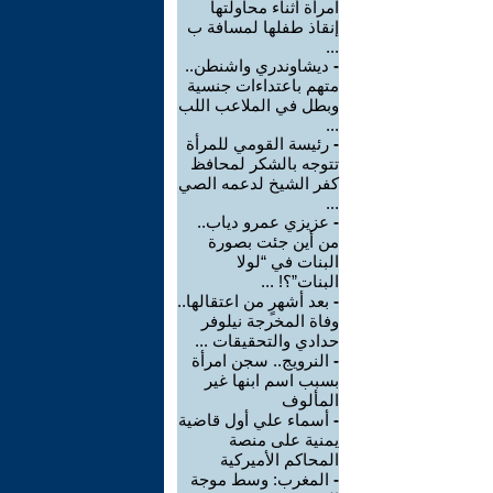
امرأة أثناء محاولتها
إنقاذ طفلها لمسافة ب
...
-
ديشاوندري واشنطن..
متهم باعتداءات جنسية
وبطل في الملاعب اللب
...
-
رئيسة القومي للمرأة
تتوجه بالشكر لمحافظ
كفر الشيخ لدعمه الصي
...
-
عزيزي عمرو دياب..
من أين جئت بصورة
البنات في “لولا
البنات”؟! ...
-
بعد أشهرٍ من اعتقالها..
وفاة المخرجة نيلوفر
حدادي والتحقيقات ...
-
النرويج.. سجن امرأة
بسبب اسم ابنها غير
المألوف
-
أسماء علي أول قاضية
يمنية على منصة
المحاكم الأميركية
-
المغرب: وسط موجة