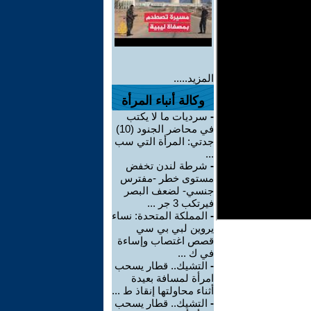
المزيد.....
وكالة أنباء المرأة
-
سرديات ما لا يكتب
في محاضر الجنود (10)
جدتي: المرأة التي سب
...
-
شرطة لندن تخفض
مستوى خطر -مفترس
جنسي- لضعف البصر
فيرتكب 3 جر ...
-
المملكة المتحدة: نساء
يروين لبي بي سي
قصص اغتصاب وإساءة
في ك ...
-
التشيك.. قطار يسحب
امرأة لمسافة بعيدة
أثناء محاولتها إنقاذ ط ...
-
التشيك.. قطار يسحب