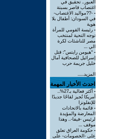
العبور.. تحقيق في
اغتصاب قاصر بسبتة
-
-??مواليد الاغتصاب-
في السودان: أطفال بلا
هوية
-
رئيسة القومي للمرأة
توجه التحية لمنتخب
مصر للناشئات لكرة
الي ...
-
“هيومن رايتس”: قتل
إسرائيل للصحافية آمال
خليل جريمة حرب
المزيد.....
احدث الأخبار المهمة
-
أكثر فعالية بـ27%..
أمريكا تُجيز لقاحًا جديدًا
للإنفلونزا
-
قائمة بالاتحادات
المعارضة والمؤيدة
لرئيس -فيفا-.. وهذا
موقف ...
-
حكومة العراق تعلق
على -الخصومات- على