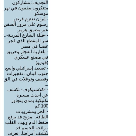
التجديف: مشاركون
متنكرون يطفون في نهر
موسكو
-
إيران تعتزم فرض
رسوم على مرور السفن
عبر مضيق هرمز
-
-قبلة الشارع المريبة-..
سر المقطع الذي فجر
غضبا في مصر
-
بلغاريا: انفجار وحريق
في مصنع عسكري
(فيديو)
-
تصعيد إسرائيلي واسع
جنوب لبنان.. تفجيرات
وقصف وتوغلات في الق
...
-
-كلاشنيكوف- تكشف
عن أحدث مسيرة
تكتيكية بمدى يتجاوز
100 كم
-
الحر ومشروبات
الطاقة.. مزيج قد يرفع
ضغط الدم ويهدد القلب
-
رائحة الجسم قد
تكشف أمراضا.. تعرف