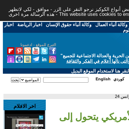
 أنواع الكوكيز نرجو النقر على الزر - موافق - لكي لاتظهر
This website uses cookies to ensure you ge
وكالة أنباء العمال
-
وكالة أنباء حقوق الإنسان
-
اخبار الرياضة
-
اخبار
لوم
التبرع للموقع - ادعمونا
حرية والعدالة الاجتماعية للجميع
"
تى نالها أعلام في الفكر والثقافة
قر هنا لاستخدام الموقع البديل
كوردي
English
نس 24
اخر الافلام
لأمريكي يتحول إلى