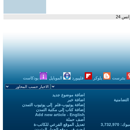
نس 24
بنترست
بلوكر
فليبورد
الموبايل
بودكاست
اضافة موضوع جديد
التضامنية
اضافة خبر
إضافة يوتيوب-فلم إلى يوتيوب التمدن
إضافة كتاب إلى مكتبة التمدن
Add new article - English
أضف حملة
3,732,97
تعديل الموقع الفرعي للكاتب-ة
ابحث في موقع الحوار المتمدن