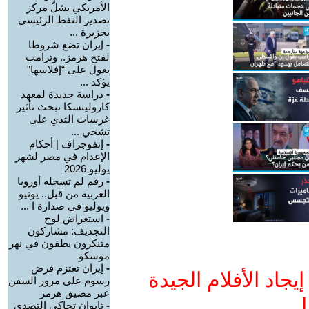
الأمريكي يشلَّ مركز
تصدير النفط الرئيسي
بجزيرة ...
-
إيران تضع شروطا
لفتح هرمز.. وترامب
يعول على “إفلاسها”
يؤكد ...
-
دراسة جديدة لمعهد
كارولينسكا تبحث تأثير
غرسات الثدي على
تشخي ...
-
إنفوجراف | أحكام
الإعدام في مصر لشهر
يوليو 2026
-
رقم لم تسجله أوروبا
الغربية من قبل.. يونيو
ويوليو في صدارة ا ...
-
استعراض لوح
التجديف: مشاركون
متنكرون يطفون في نهر
موسكو
-
إيران تعتزم فرض
جاد الأفلام الجيدة
رسوم على مرور السفن
عبر مضيق هرمز
ا
-
تايوان تحاكي التصدي