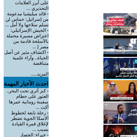
على أبرز العلامات
التحذيري ...
-
قائد ميليشيا مدعومة
من إسرائيل: حماس لن
تسلم سلاحها ولا أمل ...
-
الجيش الإسرائيلي:
اعتراض مسيرة محملة
بالأسلحة قادمة من
مصر إ ...
-
اكتشاف مثير عن أصل
الحياة.. وآراء علمية
متناقضة
المزيد.....
احدث الأخبار المهمة
-
كنز أثري تحت البحر..
العثور على حطام
سفينة رومانية عمرها
أكث ...
-
رحلة تابعة لخطوط
ألاسكا الجوية تضطر
لإغلاق قمرة القيادة
بسبب ...
-
خبراء: الحصار