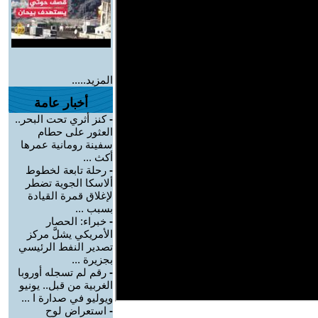
المزيد.....
أخبار عامة
-
كنز أثري تحت البحر..
العثور على حطام
سفينة رومانية عمرها
أكث ...
-
رحلة تابعة لخطوط
ألاسكا الجوية تضطر
لإغلاق قمرة القيادة
بسبب ...
-
خبراء: الحصار
الأمريكي يشلَّ مركز
تصدير النفط الرئيسي
بجزيرة ...
-
رقم لم تسجله أوروبا
الغربية من قبل.. يونيو
ويوليو في صدارة ا ...
-
استعراض لوح