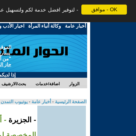
موافق - OK
لتوفير افضل خدمة لكم ولتسهيل عملي
أخبار عامة
-
وكالة أنباء المرأة
-
اخبار الأدب و
الموقع
يسارية
"من أج
حاز ال
إذا لديك
الزوار
اضافة/خدمات
بحث/الارشيف
الصفحة الرئيسية
-
أخبار عامة
-
يوتيوب التمدن
- الجزيرة
- 
المخصصة لمن