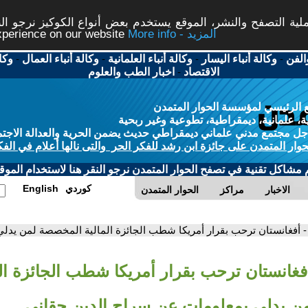
ة التصفح والنشر، الموقع يستخدم بعض أنواع الكوكيز نرجو النق
More info - المزيد
experience on our website
الفن
-
وكالة أنباء اليسار
-
وكالة أنباء العلمانية
-
وكالة أنباء العمال
-
وكا
الاقتصاد
-
اخبار الطب والعلوم
 الرئيسي لمؤسسة الحوار المتمدن
، علمانية، ديمقراطية، تطوعية وغير ربحية
ل مجتمع مدني علماني ديمقراطي حديث يضمن الحرية والعدالة الاجتم
حوار المتمدن على جائزة ابن رشد للفكر الحر والتى نالها أعلام في الفك
م مشاكل تقنية في تصفح الحوار المتمدن نرجو النقر هنا لاستخدام الموقع
كوردي
English
الاخبار
مراكز
الحوار المتمدن
- أفغانستان ترحب بقرار أمريكا شطب الجائزة المالية المخصصة لمن يدل
أفغانستان ترحب بقرار أمريكا شطب الجائزة الم
 يدلي بمعلومات عن سراج الدين حقاني