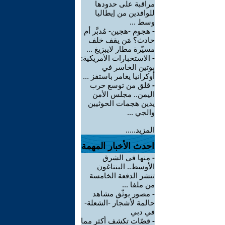
مراقبة على حدودها
للوافدين من إيطاليا
وسط ...
-
هجوم -هجين- مُدبَّر أم
حادث؟ مَن يقف خلف
مسيّرة مطار لايبزيغ ...
-
الاستخبارات الأمريكية:
بوتين الخاسر في
أوكرانيا يغامر باستفز ...
-
قلق من توسع حرب
اليمن.. مجلس الأمن
يدين هجمات الحوثيين
والجي ...
المزيد.....
احدث الأخبار المهمة
-
منها في الشرق
الأوسط.. البنتاغون
تنشر الدفعة الخامسة
من ملفا ...
-
مصور يوثّق مشاهد
حالمة لأشجار -الشعلة-
في دبي
-
قصّات تكشف أكثر مما