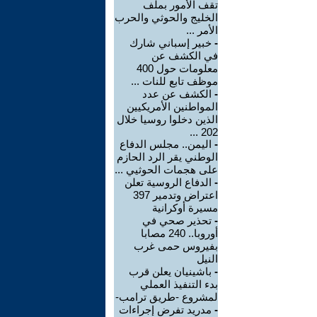
تقف الأمور بملف
الخليج والحوثي والحرب
الأمر ...
-
خبير إسباني شارك
في الكشف عن
معلومات حول 400
موظف تابع للنات ...
-
الكشف عن عدد
المواطنين الأمريكيين
الذين دخلوا روسيا خلال
202 ...
-
اليمن.. مجلس الدفاع
الوطني يقر الرد الحازم
على هجمات الحوثيي ...
-
الدفاع الروسية تعلن
اعتراض وتدمير 397
مسيرة أوكرانية
-
تحذير صحي في
أوروبا.. 240 مصابا
بفيروس حمى غرب
النيل
-
باشينيان يعلن قرب
بدء التنفيذ العملي
لمشروع -طريق ترامب-
-
مدريد تفرض إجراءات