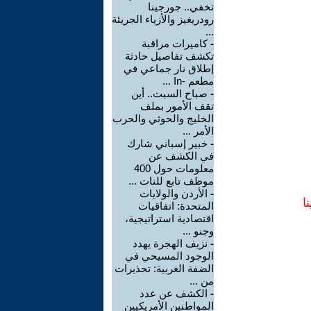
تخفي.. جورجينا
رودريغيز والأزياء الجريئة
...
-
كاميرات مراقبة
تكشف تفاصيل حادثة
إطلاق نار جماعي في
مطعم -In ...
-
صباح السبت.. أين
تقف الأمور بملف
الخليج والحوثي والحرب
الأمر ...
-
خبير إسباني شارك
في الكشف عن
معلومات حول 400
موظف تابع للنات ...
-
الأردن والولايات
ا
المتحدة: اتفاقيات
اقتصادية استراتيجية،
وجنو ...
-
نزيف الهجرة يهدد
الوجود المسيحي في
الضفة الغربية: تحذيرات
من ...
-
الكشف عن عدد
المواطنين الأمريكيين