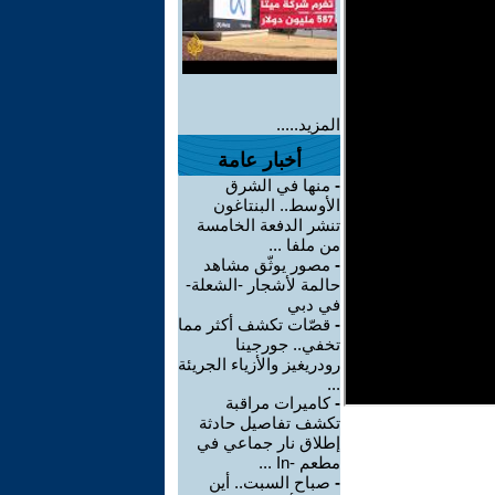
المزيد.....
أخبار عامة
-
منها في الشرق
الأوسط.. البنتاغون
تنشر الدفعة الخامسة
من ملفا ...
-
مصور يوثّق مشاهد
حالمة لأشجار -الشعلة-
في دبي
-
قصّات تكشف أكثر مما
تخفي.. جورجينا
رودريغيز والأزياء الجريئة
...
-
كاميرات مراقبة
تكشف تفاصيل حادثة
إطلاق نار جماعي في
مطعم -In ...
-
صباح السبت.. أين