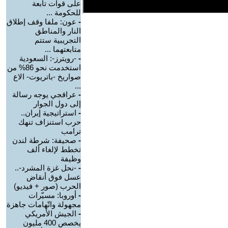
على قوات تابعة
للحكومة ...
-
عون: ملفا وقف إطلاق
النار والمناطق
التجريبية ستتم
متابعتهما ...
-
-رويترز-: السعودية
استخدمت نحو 86% من
صواريخ -باتريوت- الاع
...
-
عراقجي يوجه رسالة
إلى دول الجوار
-
استراتيجية إيران..
حرب استنزاف تنهك
ترامب
-
صحيفة: شرطة لندن
تخطط لإلغاء ألف
وظيفة
-
-نحل غزة المشرد-..
عسل فوق أنقاض
الحرب (صور + فيديو)
-
أوروبا: مسيّرات
مجهولة واتّهامات جاهزة
-
الجيش الأمريكي
يخصص 400 مليون