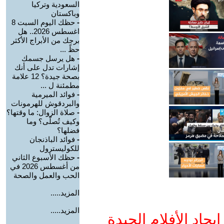
السعودية وتركيا
وباكستان
-
حظك اليوم السبت 8
اغسطس 2026.. هل
برجك من الأبراج الأكثر
حظً ...
-
هل يرسل جسمك
إشارات تدل على أنك
بصحة جيدة؟ 12 علامة
مطمئنة ل ...
-
فوائد الميرمية
والبردقوش للهرمونات
-
صلاة الزوال: ما وقتها؟
وكيف تُصلّى؟ وما
فضلها؟
-
فوائد الباذنجان
للكوليسترول
-
حظك الأسبوع الثاني
من أغسطس 2026 في
الحب والعمل والصحة
المزيد.....
المزيد.....
جاد الأفلام الجيدة