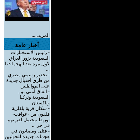
المزيد.....
أخبار عامة
-
رئيس الاستخبارات
السعودية يزور العراق
لأول مرة بعد الهجمات ا
...
-
تحذير رسمي مصري
من طرق احتيال جديدة
على المواطنين
-
اتفاق أمني بين
السعودية وتركيا
وباكستان
-
سكان قرية بلغارية
قلقون من -عواقب-
توريط محتمل لقريتهم
في حر ...
-
قتلى ومصابون في
هجمات جديدة للحوثيين