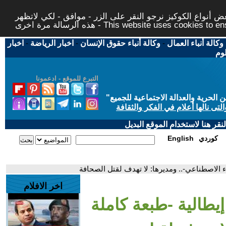
 أنواع الكوكيز نرجو النقر على الزر - موافق - لكي لاتظهر
This website uses cookies to ensure you ge
وكالة أنباء العمال
-
وكالة أنباء حقوق الإنسان
-
اخبار الرياضة
-
اخبار
لوم
التبرع للموقع - ادعمونا
حرية والعدالة الاجتماعية للجميع
"
تى نالها أعلام في الفكر والثقافة
قر هنا لاستخدام الموقع البديل
كوردي
English
اء الاصطناعي-.. ومديرها: لا تهدف لقتل الصحافة
اخر الافلام
يطالية -طبعة كاملة