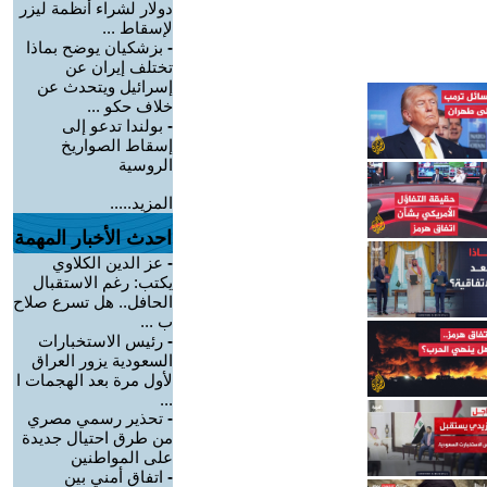
دولار لشراء أنظمة ليزر
لإسقاط ...
-
بزشكيان يوضح بماذا
تختلف إيران عن
إسرائيل ويتحدث عن
خلاف حكو ...
-
بولندا تدعو إلى
إسقاط الصواريخ
الروسية
المزيد.....
احدث الأخبار المهمة
-
عز الدين الكلاوي
يكتب: رغم الاستقبال
الحافل.. هل تسرع صلاح
ب ...
-
رئيس الاستخبارات
السعودية يزور العراق
لأول مرة بعد الهجمات ا
...
-
تحذير رسمي مصري
من طرق احتيال جديدة
على المواطنين
-
اتفاق أمني بين