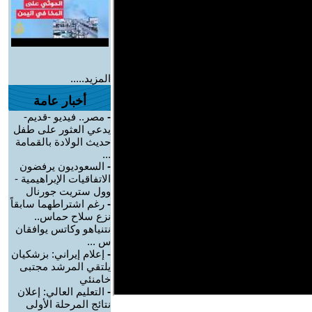
المزيد.....
أخبار عامة
-
مصر.. فيديو -قديم-
يدعي العثور على طفل
حديث الولادة بالقمامة
...
-
السعوديون يرفضون
الاتفاقيات الإبراهيمية -
وول ستريت جورنال
-
رغم اشتراطهما سابقاً
نزع سلاح حماس..
نتنياهو وكاتس يوافقان
س ...
-
إعلام إيراني: بزشكيان
يلتقي المرشد مجتبى
خامنئي
-
التعليم العالي: إعلان
نتائج المرحلة الأولى