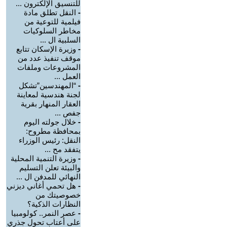
للتنسيق الإلكترون ...
-
النقل تطلق مادة
فيلمية للتوعية من
مخاطر السلوكيات
السلبية ال ...
-
وزيرة الإسكان تتابع
موقف تنفيذ عدد من
المشروعات وملفات
العمل ...
-
“المهندسين”تشكل
لجنة هندسية لمعاينة
العقار المنهار بقرية
جفص ...
-
خلال جولته اليوم
بمحافظة مطروح:
النقل: رئيس الوزراء
يتفقد مح ...
-
وزيرة التنمية المحلية
والبيئة تعلن التسليم
النهائي للمدفن ال ...
-
هل تحمي أغاني ديزني
خصوصيتك من
النظارات الذكية؟
-
عصر النمر.. كولومبيا
على أعتاب تحول جذري