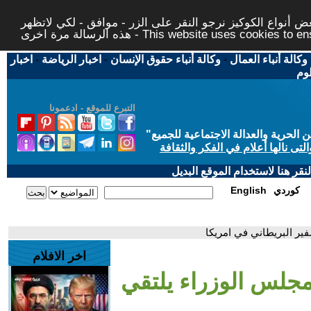
 أنواع الكوكيز نرجو النقر على الزر - موافق - لكي لاتظهر
This website uses cookies to ensure you ge
وكالة أنباء العمال
-
وكالة أنباء حقوق الإنسان
-
اخبار الرياضة
-
اخبار
لوم
التبرع للموقع - ادعمونا
حرية والعدالة الاجتماعية للجميع
"
تى نالها أعلام في الفكر والثقافة
قر هنا لاستخدام الموقع البديل
كوردي
English
ير البريطاني في امريكا
اخر الافلام
جلس الوزراء يلتقي