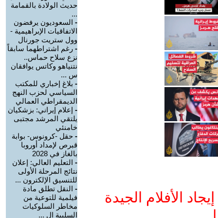
حديث الولادة بالقمامة
...
-
السعوديون يرفضون
الاتفاقيات الإبراهيمية -
وول ستريت جورنال
-
رغم اشتراطهما سابقاً
نزع سلاح حماس..
نتنياهو وكاتس يوافقان
س ...
-
بلاغ إخباري للمكتب
السياسي لحزب النهج
الديمقراطي العمالي
-
إعلام إيراني: بزشكيان
يلتقي المرشد مجتبى
خامنئي
-
حقل -كرونوس- بوابة
قبرص لإمداد أوروبا
بالغاز في 2028
-
التعليم العالي: إعلان
نتائج المرحلة الأولى
للتنسيق الإلكترون ...
-
النقل تطلق مادة
جاد الأفلام الجيدة
فيلمية للتوعية من
مخاطر السلوكيات
ا
السلبية ال ...