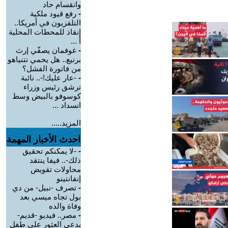
وانقسام حاد
-
رفع قيود ملكية
التلفزيون في أمريكا..
إنقاذ للمحطات المحلية
أ ...
-
غوفمان يصفّي إرث
برنيع.. هل يحمي نتنياهو
من فاتورة الفشل؟
-
-عار عليك!-.. نائبة
ترشق رئيس وزراء
كوسوفو بالبيض وسط
انسداد ...
المزيد.....
احدث الأخبار المهمة
-
-لا يمكنكم تحقيق
ذلك-.. فيفا ينتقد
محاولات تقويض
إنفانتينو
-
تصرف -نبيل- من دي
بول تجاه ميسي بعد
وفاة والده
-
مصر.. فيديو -قديم-
يدعي العثور على طفل