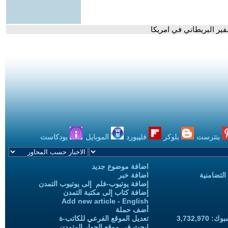
ير البريطاني في امريكا
بنترست
بلوكر
فليبورد
الموبايل
بودكاست
اضافة موضوع جديد
التضامنية
اضافة خبر
إضافة يوتيوب-فلم إلى يوتيوب التمدن
إضافة كتاب إلى مكتبة التمدن
Add new article - English
أضف حملة
3,732,97
تعديل الموقع الفرعي للكاتب-ة
ابحث في موقع الحوار المتمدن