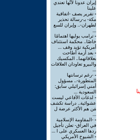
إيران عدونا لأنّها تعتدي
علينا
-
تقرير يصف -اتفاقية
مكة- بـ-رسالة تحذير
لطهران-.. وإيران للسع
...
-
ترامب يوليها اهتمامًا
خاصًا.. محكمة استئناف
أمريكية تؤيد وقف ...
-
بعد أزمة أطاحت
بعلاقاتهما.. المكسيك
والبيرو تعاودان العلاقات
...
-
-رغم ترسانتها
المتطورة-.. مسؤول
أمني إسرائيلي سابق:
ا
السعودية ...
-
لدغات الأفاعي ليست
عشوائية.. دراسة تكشف
مَن هم الأكثر عرضة ل
...
-
-المقاومة الإسلامية
في العراق- تعلن تأجيل
ردها العسكري على ا ...
-
الشيوخ الأمريكي