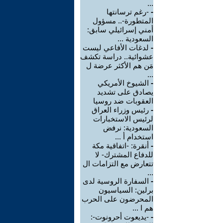
...
-
-رغم ترسانتها
المتطورة-.. مسؤول
أمني إسرائيلي سابق:
السعودية ...
-
لدغات الأفاعي ليست
عشوائية.. دراسة تكشف
مَن هم الأكثر عرضة ل
...
-
الشيوخ الأمريكي
يصادق على تشديد
العقوبات ضد روسيا
-
رئيس وزراء العراق
لرئيس الاستخبارات
السعودية: نرفض
استخدام أ ...
-
أنقرة: -اتفاقية مكة
للدفاع المشترك- لا
تتعارض مع التزامات ال
...
-
السفارة الروسية لدى
برلين: السياسيون
المحرضون على الحرب
هم ا ...
-
-يديعوت أحرونوت-: