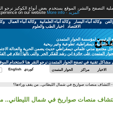
ة التصفح والنشر، الموقع يستخدم بعض أنواع الكوكيز نرجو النق
More info - المزيد
experience on our website
الفن
-
وكالة أنباء اليسار
-
وكالة أنباء العلمانية
-
وكالة أنباء العمال
-
وكا
الاقتصاد
-
اخبار الطب والعلوم
 الرئيسي لمؤسسة الحوار المتمدن
، علمانية، ديمقراطية، تطوعية وغير ربحية
ل مجتمع مدني علماني ديمقراطي حديث يضمن الحرية والعدالة الاجتم
حوار المتمدن على جائزة ابن رشد للفكر الحر والتى نالها أعلام في الفك
م مشاكل تقنية في تصفح الحوار المتمدن نرجو النقر هنا لاستخدام الموقع
كوردي
English
الاخبار
مراكز
الحوار المتمدن
- اكتشاف منصات صواريخ في شمال الليطاني.. من يقف وراءها؟
كتشاف منصات صواريخ في شمال الليطاني.. م