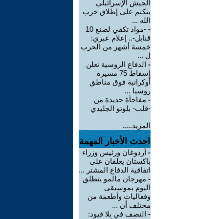
الجيش الإسرائيلي
يتكتم على إطلاق حزب
الله ...
-
-مواد تكفي لصنع 10
قنابل-.. إعلام عبري:
خمسة أشهر من الحرب
ل ...
-
الدفاع الروسية تعلن
إسقاط 75 مسيرة
أوكرانية فوق مناطق
روسيا ...
-
مفاجأة جديدة من
-قلب- بلوتو الجليدي
المزيد.....
احدث الأخبار المهمة
-
أردوغان ورئيس وزراء
باكستان يعلقان على
اتفاقية الدفاع المشتر ...
-
مهرجان مالمو ينطلق
اليوم بموسيقى
وفعاليات وأطعمة من
مختلف أن ...
-
النصف في بلا قيود: