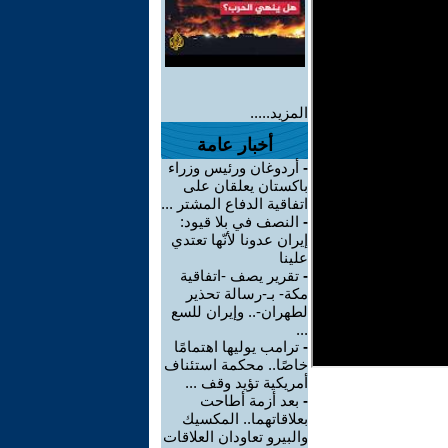
المزيد.....
أخبار عامة
-
أردوغان ورئيس وزراء
باكستان يعلقان على
اتفاقية الدفاع المشتر ...
-
النصف في بلا قيود:
إيران عدونا لأنّها تعتدي
علينا
-
تقرير يصف -اتفاقية
مكة- بـ-رسالة تحذير
لطهران-.. وإيران للسع
...
-
ترامب يوليها اهتمامًا
خاصًا.. محكمة استئناف
أمريكية تؤيد وقف ...
-
بعد أزمة أطاحت
بعلاقاتهما.. المكسيك
والبيرو تعاودان العلاقات