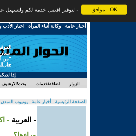
موافق - OK
لتوفير افضل خدمة لكم ولتسهيل عملي
أخبار عامة
-
وكالة أنباء المرأة
-
اخبار الأدب و
الموقع
يسارية
"من أج
حاز ال
إذا لديك
الزوار
اضافة/خدمات
بحث/الارشيف
الصفحة الرئيسية
-
أخبار عامة
-
يوتيوب التمدن
- العربية
- ا
وراءها؟