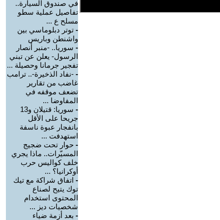
في صندوق السيارة..
تفاصيل عملية سطو
مسلح ع ...
-
توتر دبلوماسي بين
واشنطن وباريس
-
سوريا.. -منبر أنصار
الرسول- يعلن عن تبني
تفجير جرمانا وحصيلة ...
-
-نفاد الذخيرة-.. ترامب
غاضب من تقارير
تضعف موقفه في
المفاوضا ...
-
سوريا: قتيلان و13
جريحا على الأقل
بانفجار عبوة ناسفة
استهدفت ...
-
حوار تحت ضجيج
المسيّرات.. ماذا يجري
خلف كواليس حرب
أوكرانيا؟ ...
-
اتفاق شراكة مع تيك
توك يتيح لصناع
المحتوى استخدام
شخصيات ديز ...
-
بعد أزمة ضياء