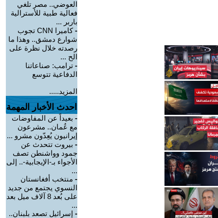
العوضي.. مصر تلغي
فعالية طبية للأسترالية
باربر ...
-
كاميرا CNN تجوب
شوارع دمشق.. وهذا ما
رصدته خلال نظرة على
الح ...
-
ترامب: صناعاتنا
الدفاعية تتوسع
المزيد.....
احدث الأخبار المهمة
-
بعيداً عن المفاوضات
مع عُمان.. مشرعون
إيرانيون يُعِدّون مشرو ...
-
بيروت تتحدث عن
جمود وواشنطن تصف
الأجواء بـ-الإيجابية-.. إلى
...
-
منتخب أفغانستان
النسوي يجتمع من جديد
على بُعد 8 آلاف ميل بعد
...
-
إسرائيل تصعد بلبنان..