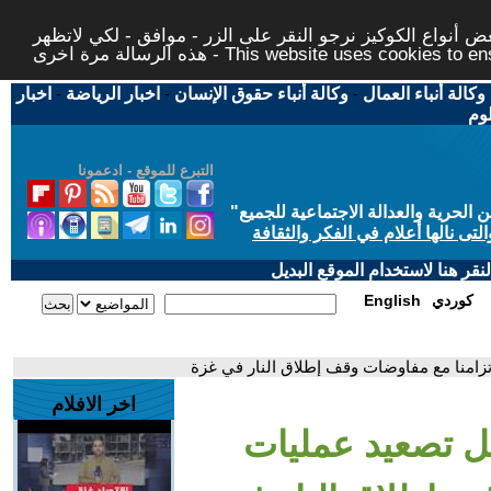
 أنواع الكوكيز نرجو النقر على الزر - موافق - لكي لاتظهر
This website uses cookies to ensure you ge
وكالة أنباء العمال
-
وكالة أنباء حقوق الإنسان
-
اخبار الرياضة
-
اخبار
لوم
التبرع للموقع - ادعمونا
حرية والعدالة الاجتماعية للجميع
"
تى نالها أعلام في الفكر والثقافة
قر هنا لاستخدام الموقع البديل
كوردي
English
تزامنا مع مفاوضات وقف إطلاق النار في غزة
اخر الافلام
ل تصعيد عمليات