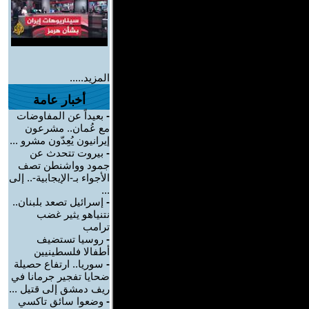
المزيد.....
أخبار عامة
-
بعيداً عن المفاوضات
مع عُمان.. مشرعون
إيرانيون يُعِدّون مشرو ...
-
بيروت تتحدث عن
جمود وواشنطن تصف
الأجواء بـ-الإيجابية-.. إلى
...
-
إسرائيل تصعد بلبنان..
نتنياهو يثير غضب
ترامب
-
روسيا تستضيف
أطفالا فلسطينيين
-
سوريا.. ارتفاع حصيلة
ضحايا تفجير جرمانا في
ريف دمشق إلى قتيل ...
-
وضعوا سائق تاكسي