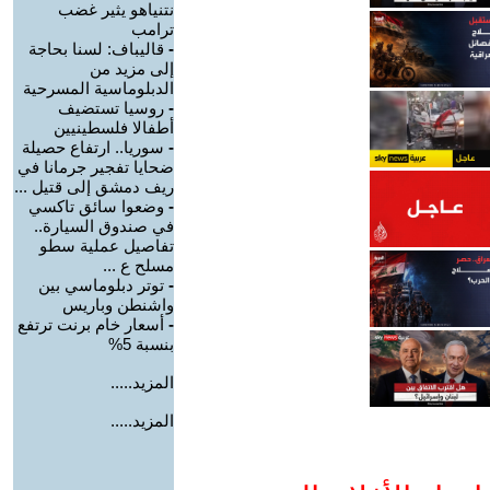
نتنياهو يثير غضب
ترامب
-
قاليباف: لسنا بحاجة
إلى مزيد من
الدبلوماسية المسرحية
-
روسيا تستضيف
أطفالا فلسطينيين
-
سوريا.. ارتفاع حصيلة
ضحايا تفجير جرمانا في
ريف دمشق إلى قتيل ...
-
وضعوا سائق تاكسي
في صندوق السيارة..
تفاصيل عملية سطو
مسلح ع ...
-
توتر دبلوماسي بين
واشنطن وباريس
-
أسعار خام برنت ترتفع
بنسبة 5%
المزيد.....
المزيد.....