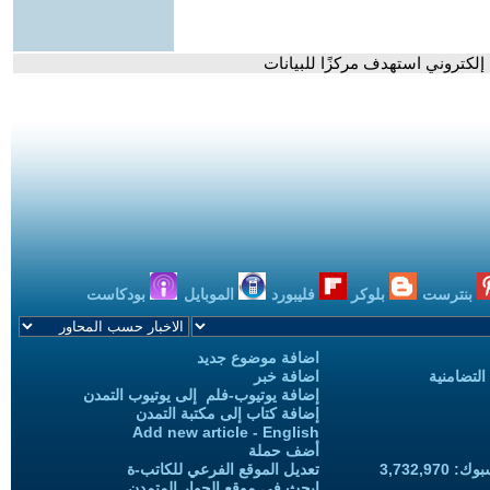
 إلكتروني استهدف مركزًا للبيانات
بنترست
بلوكر
فليبورد
الموبايل
بودكاست
اضافة موضوع جديد
التضامنية
اضافة خبر
إضافة يوتيوب-فلم إلى يوتيوب التمدن
إضافة كتاب إلى مكتبة التمدن
Add new article - English
أضف حملة
3,732,97
تعديل الموقع الفرعي للكاتب-ة
ابحث في موقع الحوار المتمدن