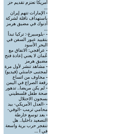
أمريكا تعتزم تقديم حز
...
-
الإمارات تتهم إيران
باستهداف ناقلة لشركة
أدنوك في مضيق هرمز
...
-
-بلومبيرغ-: تركيا تبدأ
بتقييد عبور السفن في
البحر الأسود
-
عراقجي: الاتفاق مع
عُمان لا يعني إعادة فتح
مضيق هرمز
-
مشاهد تنشر لأول مرة
لمجتبى خامنئي (فيديو)
-
مخاوف من اتساع
رقعة الصراع في اليمن
-
لم يكن مريضا.. تدهور
صحة طفل فلسطيني
بسجون الاحتلال
-
-العدل الأمريكي- بيد
محامي ترمب -الوفي-
-
بعد توسع خارطة
التصعيد داخليا.. هل
تنفجر حرب برية واسعة
في ا ...