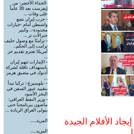
-الحذاء الأخضر- من
إيفرست بعد 30 عاماً
على وفات ...
-
حرب إيران تضع
واشنطن أمام -خيارات
محدودة-.. وكبير
جنرالات تر ...
-
تزامنًا مع وصول حليف
ترامب إلى الحكم..
أمريكا تعتزم تقديم حز
...
-
الإمارات تتهم إيران
باستهداف ناقلة لشركة
أدنوك في مضيق هرمز
...
-
-بلومبيرغ-: تركيا تبدأ
بتقييد عبور السفن في
البحر الأسود
-
وزير النفط العراقي:
ماضون ببرنامجنا حتى
يتولى العراق الريادة ...
جاد الأفلام الجيدة
المزيد.....
ا
المزيد.....