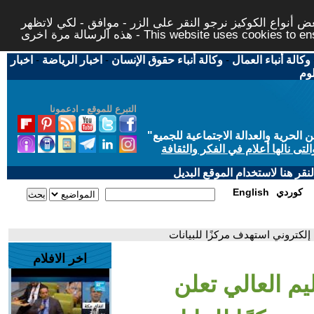
 أنواع الكوكيز نرجو النقر على الزر - موافق - لكي لاتظهر
This website uses cookies to ensure you ge
وكالة أنباء العمال
-
وكالة أنباء حقوق الإنسان
-
اخبار الرياضة
-
اخبار
لوم
التبرع للموقع - ادعمونا
حرية والعدالة الاجتماعية للجميع
"
تى نالها أعلام في الفكر والثقافة
قر هنا لاستخدام الموقع البديل
كوردي
English
 إلكتروني استهدف مركزًا للبيانات
اخر الافلام
يم العالي تعلن