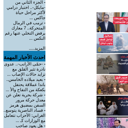
-
الجزء الثاني من
-مايكل-.. اختبار درامي
لأكثر مراحل حياة
جاكس ...
-
ترمب في الرمال
المتحركة.. 7 معارك
يرفض التخلي عنها رغم
النكس ...
المزيد.....
احدث الأخبار المهمة
-
-حمّى الأرانب-.. عدوى
نادرة تثير القلق مع
تزايد حالات الإصاب ...
-
بعيد ميلاده الخامس..
باندا عملاقة يحتفل
بكعكة من التفاح والأ ...
-
شركة بحرية تعلن عن
معدل حركة مرور
السفن بمضيق هرمز
-
فساد الناصرية يتوسع..
الغرابي: الأحزاب تتعامل
مع الوزارات كـ ...
-
هل يعود صاحب