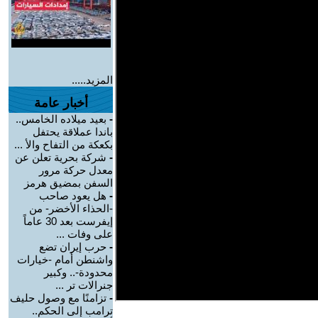
المزيد.....
أخبار عامة
-
بعيد ميلاده الخامس..
باندا عملاقة يحتفل
بكعكة من التفاح والأ ...
-
شركة بحرية تعلن عن
معدل حركة مرور
السفن بمضيق هرمز
-
هل يعود صاحب
-الحذاء الأخضر- من
إيفرست بعد 30 عاماً
على وفات ...
-
حرب إيران تضع
واشنطن أمام -خيارات
محدودة-.. وكبير
جنرالات تر ...
-
تزامنًا مع وصول حليف
ترامب إلى الحكم..