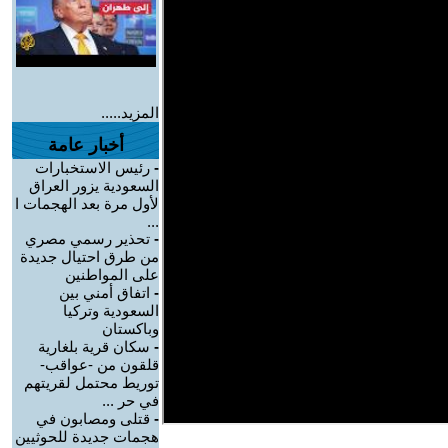
المزيد.....
أخبار عامة
-
رئيس الاستخبارات
السعودية يزور العراق
لأول مرة بعد الهجمات ا
...
-
تحذير رسمي مصري
من طرق احتيال جديدة
على المواطنين
-
اتفاق أمني بين
السعودية وتركيا
وباكستان
-
سكان قرية بلغارية
قلقون من -عواقب-
توريط محتمل لقريتهم
في حر ...
-
قتلى ومصابون في
هجمات جديدة للحوثيين