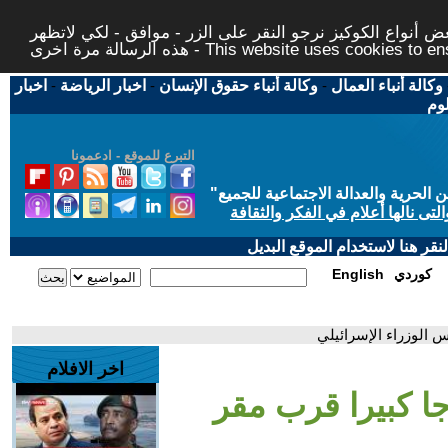
 أنواع الكوكيز نرجو النقر على الزر - موافق - لكي لاتظهر
This website uses cookies to ensure you ge
وكالة أنباء العمال
-
وكالة أنباء حقوق الإنسان
-
اخبار الرياضة
-
اخبار
لوم
التبرع للموقع - ادعمونا
حرية والعدالة الاجتماعية للجميع
"
تى نالها أعلام في الفكر والثقافة
قر هنا لاستخدام الموقع البديل
كوردي
English
 الوزراء الإسرائيلي
اخر الافلام
ا كبيرا قرب مقر