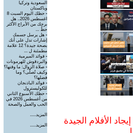
السعودية وتركيا
وباكستان
-
حظك اليوم السبت 8
اغسطس 2026.. هل
برجك من الأبراج الأكثر
حظً ...
-
هل يرسل جسمك
إشارات تدل على أنك
بصحة جيدة؟ 12 علامة
مطمئنة ل ...
-
فوائد الميرمية
والبردقوش للهرمونات
-
صلاة الزوال: ما وقتها؟
وكيف تُصلّى؟ وما
فضلها؟
-
فوائد الباذنجان
للكوليسترول
-
حظك الأسبوع الثاني
من أغسطس 2026 في
الحب والعمل والصحة
المزيد.....
جاد الأفلام الجيدة
المزيد.....
ا