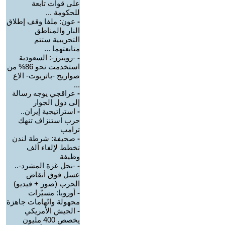
على قوات تابعة
للحكومة ...
-
عون: ملفا وقف إطلاق
النار والمناطق
التجريبية ستتم
متابعتهما ...
-
-رويترز-: السعودية
استخدمت نحو 86% من
صواريخ -باتريوت- الاع
...
-
عراقجي يوجه رسالة
إلى دول الجوار
-
استراتيجية إيران..
حرب استنزاف تنهك
ترامب
-
صحيفة: شرطة لندن
تخطط لإلغاء ألف
وظيفة
-
-نحل غزة المشرد-..
عسل فوق أنقاض
الحرب (صور + فيديو)
-
أوروبا: مسيّرات
مجهولة واتّهامات جاهزة
-
الجيش الأمريكي
يخصص 400 مليون