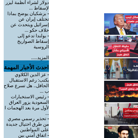
دولار لشراء أنظمة ليزر
لإسقاط ...
-
بزشكيان يوضح بماذا
تختلف إيران عن
إسرائيل ويتحدث عن
خلاف حكو ...
-
بولندا تدعو إلى
إسقاط الصواريخ
الروسية
المزيد.....
احدث الأخبار المهمة
-
عز الدين الكلاوي
يكتب: رغم الاستقبال
الحافل.. هل تسرع صلاح
ب ...
-
رئيس الاستخبارات
السعودية يزور العراق
لأول مرة بعد الهجمات ا
...
-
تحذير رسمي مصري
من طرق احتيال جديدة
على المواطنين
-
اتفاق أمني بين