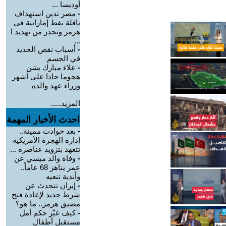
أوديسا ...
-
مصر تدين استهداف
ناقلة نفط إماراتية في
هرمز وتحذر من تهديد ا
...
-
أسباب نقص الحديد
في الجسم
-
علاء مبارك يشن
هجوما حادا على أشهر
وزراء عهد والده
المزيد.....
احدث الأخبار المهمة
-
بعد حوادث مميتة..
إدارة الهجرة الأمريكية
تتعهد بتزويد عناصره ...
-
وفاة والد ميسي عن
عمر يناهز 68 عاماً..
وأندية تنعيه
-
إيران تتحدث عن
شرط جديد لإعادة فتح
مضيق هرمز.. ما هو؟
-
كيف غيّر حكم أمل
مستقبل أطفال