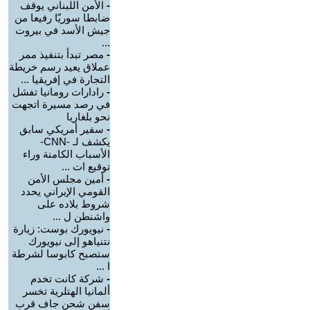
-
الأمن اللبناني يوقف
ضابطا سوريّا رفيعا من
جيش الأسد في بيروت
...
-
مصر تبدأ بتنفيذ ممر
عملاق يعيد رسم خريطة
التجارة في إفريقيا ...
-
رادارات رومانيا تفشل
في رصد مسيرة اتجهت
نحو بلغاريا
-
سفير أمريكي سابق
يكشف لـ -CNN-
الأسباب الكامنة وراء
توقيع ات ...
-
أمين مجلس الأمن
القومي الإيراني يحدد
شروط بلاده على
واشنطن ل ...
-
نيويورك بوست: زيارة
نتنياهو إلى نيويورك
ستصبح كابوسا لشرطة
ا ...
-
شركة كانت تخدم
ألمانيا الهتلرية تخسر
سفن شحن جاف قرب