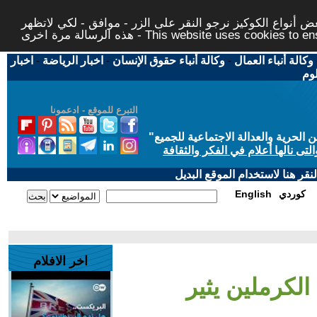
 أنواع الكوكيز نرجو النقر على الزر - موافق - لكي لاتظهر
This website uses cookies to ensure you ge
وكالة أنباء العمال
-
وكالة أنباء حقوق الإنسان
-
اخبار الرياضة
-
اخبار
لوم
التبرع للموقع - ادعمونا
حرية والعدالة الاجتماعية للجميع
"
تى نالها أعلام في الفكر والثقافة
قر هنا لاستخدام الموقع البديل
كوردي
English
اخر الافلام
الكرملين يثير