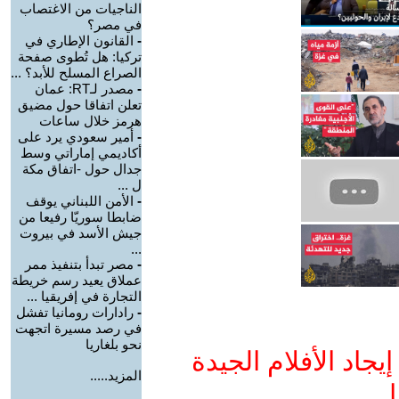
الناجيات من الاغتصاب
في مصر؟
-
القانون الإطاري في
تركيا: هل تُطوى صفحة
الصراع المسلح للأبد؟ ...
-
مصدر لـRT: عمان
تعلن اتفاقا حول مضيق
هرمز خلال ساعات
-
أمير سعودي يرد على
أكاديمي إماراتي وسط
جدال حول -اتفاق مكة
ل ...
-
الأمن اللبناني يوقف
ضابطا سوريّا رفيعا من
جيش الأسد في بيروت
...
-
مصر تبدأ بتنفيذ ممر
عملاق يعيد رسم خريطة
التجارة في إفريقيا ...
-
رادارات رومانيا تفشل
في رصد مسيرة اتجهت
نحو بلغاريا
جاد الأفلام الجيدة
المزيد.....
ا