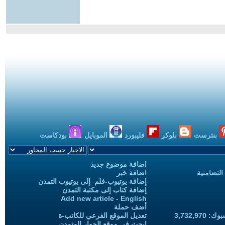
بنترست
بلوكر
فليبورد
الموبايل
بودكاست
اضافة موضوع جديد
التضامنية
اضافة خبر
إضافة يوتيوب-فلم إلى يوتيوب التمدن
إضافة كتاب إلى مكتبة التمدن
Add new article - English
أضف حملة
3,732,97
تعديل الموقع الفرعي للكاتب-ة
ابحث في موقع الحوار المتمدن