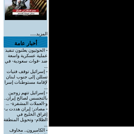
المزيد.....
أخبار عامة
-
الحوثيون يعلنون تنفيذ
عملية عسكرية واسعة
ضد -قوات سعودية- في
...
-
إسرائيل توقف فتيات
تسللن إلى جنوب لبنان
لإقامة مستوطنات إسرا
...
-
إسرائيل تتهم زوجين
بالتجسس لصالح إيران..
و-العملات المشفرة- ...
-
مصادر: إيران هددت بـ-
إغراق الخليج في
الظلام- وتحويل المنطقة
...
-
الكاميرون.. مخاوف