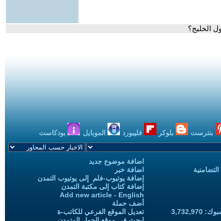
ول الخليج؟
بنترست
بلوكر
فليبورد
الموبايل
بودكاست
اضافة موضوع جديد
التضامنية
اضافة خبر
إضافة يوتيوب-فلم إلى يوتيوب التمدن
إضافة كتاب إلى مكتبة التمدن
Add new article - English
أضف حملة
3,732,97
تعديل الموقع الفرعي للكاتب-ة
ابحث في موقع الحوار المتمدن