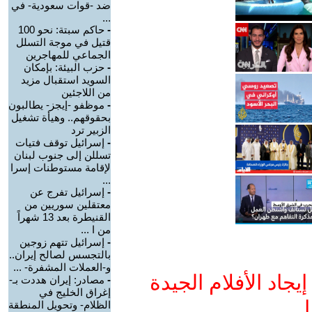
ضد -قوات سعودية- في
...
-
حاكم سبتة: نحو 100
قتيل في موجة التسلل
الجماعي للمهاجرين
-
حزب البيئة: بإمكان
السويد استقبال مزيد
من اللاجئين
-
موظفو -إيجز- يطالبون
بحقوقهم.. وهيأة تشغيل
الزبير ترد
-
إسرائيل توقف فتيات
تسللن إلى جنوب لبنان
لإقامة مستوطنات إسرا
...
-
إسرائيل تفرج عن
معتقلين سوريين من
القنيطرة بعد 13 شهراً
من ا ...
-
إسرائيل تتهم زوجين
بالتجسس لصالح إيران..
و-العملات المشفرة- ...
جاد الأفلام الجيدة
-
مصادر: إيران هددت بـ-
إغراق الخليج في
ا
الظلام- وتحويل المنطقة