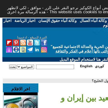
 أنواع الكوكيز نرجو النقر على الزر - موافق - لكي لاتظهر
This website uses cookies to ensure you ge
وكالة أنباء العمال
-
وكالة أنباء حقوق الإنسان
-
اخبار الرياضة
-
اخبار
لوم
التبرع للموقع - ادعمونا
حرية والعدالة الاجتماعية للجميع
"
تى نالها أعلام في الفكر والثقافة
قر هنا لاستخدام الموقع البديل
كوردي
English
ول الخليج؟
اخر الافلام
د بين إيران و