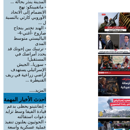
المدينة ينذر بحالة ...
-
ماتفيينكو: نهج
الانضمام إلى الاتحاد
الأوروبي كارثي بالنسبة
ل ...
-
الهند تختبر بنجاح
صاروخ -أغني-4-
الباليستي متوسط
المدى
-
ترتيبك بين إخوتك قد
يحدد أمراضك في
المستقبل!
-
سوريا.. الجيش
الإسرائيلي يستهدف
أراضي زراعية في ريف
القنيطرة ...
المزيد.....
احدث الأخبار المهمة
-
إنفانتينو يحظى بدعم
قيادة الفيفا وسط تزايد
دعوات استقالته
-
الحوثيون يعلنون تنفيذ
عملية عسكرية واسعة