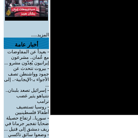
المزيد.....
أخبار عامة
-
بعيداً عن المفاوضات
مع عُمان.. مشرعون
إيرانيون يُعِدّون مشرو ...
-
بيروت تتحدث عن
جمود وواشنطن تصف
الأجواء بـ-الإيجابية-.. إلى
...
-
إسرائيل تصعد بلبنان..
نتنياهو يثير غضب
ترامب
-
روسيا تستضيف
أطفالا فلسطينيين
-
سوريا.. ارتفاع حصيلة
ضحايا تفجير جرمانا في
ريف دمشق إلى قتيل ...
-
وضعوا سائق تاكسي