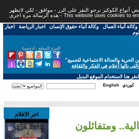
 أنواع الكوكيز نرجو النقر على الزر - موافق - لكي لاتظهر
This website uses cookies to ensure you ge
وكالة أنباء العمال
-
وكالة أنباء حقوق الإنسان
-
اخبار الرياضة
-
اخبار
لوم
التبرع للموقع - ادعمونا
حرية والعدالة الاجتماعية للجميع
"
تى نالها أعلام في الفكر والثقافة
قر هنا لاستخدام الموقع البديل
كوردي
English
اخر الافلام
لية.. ومتفائلون