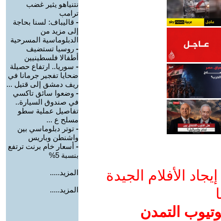
نتنياهو يثير غضب
ترامب
-
قاليباف: لسنا بحاجة
إلى مزيد من
الدبلوماسية المسرحية
-
روسيا تستضيف
أطفالا فلسطينيين
-
سوريا.. ارتفاع حصيلة
ضحايا تفجير جرمانا في
ريف دمشق إلى قتيل ...
-
وضعوا سائق تاكسي
في صندوق السيارة..
تفاصيل عملية سطو
مسلح ع ...
-
توتر دبلوماسي بين
واشنطن وباريس
-
أسعار خام برنت ترتفع
بنسبة 5%
جاد الأفلام الجيدة
المزيد.....
ا
المزيد.....
وتيوب التمدن