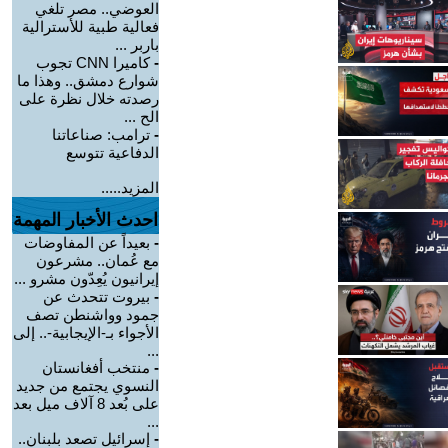
العوضي.. مصر تلغي
فعالية طبية للأسترالية
باربر ...
-
كاميرا CNN تجوب
شوارع دمشق.. وهذا ما
رصدته خلال نظرة على
الح ...
-
ترامب: صناعاتنا
الدفاعية تتوسع
المزيد.....
احدث الأخبار المهمة
-
بعيداً عن المفاوضات
مع عُمان.. مشرعون
إيرانيون يُعِدّون مشرو ...
-
بيروت تتحدث عن
جمود وواشنطن تصف
الأجواء بـ-الإيجابية-.. إلى
...
-
منتخب أفغانستان
النسوي يجتمع من جديد
على بُعد 8 آلاف ميل بعد
...
-
إسرائيل تصعد بلبنان..