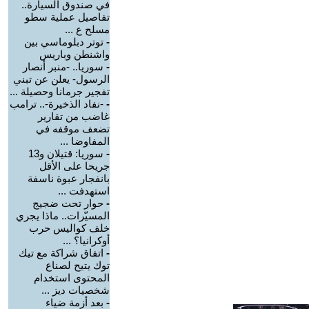
في صندوق السيارة..
تفاصيل عملية سطو
مسلح ع ...
-
توتر دبلوماسي بين
واشنطن وباريس
-
سوريا.. -منبر أنصار
الرسول- يعلن عن تبني
تفجير جرمانا وحصيلة ...
-
-نفاد الذخيرة-.. ترامب
غاضب من تقارير
تضعف موقفه في
المفاوضا ...
-
سوريا: قتيلان و13
جريحا على الأقل
بانفجار عبوة ناسفة
استهدفت ...
-
حوار تحت ضجيج
المسيّرات.. ماذا يجري
خلف كواليس حرب
أوكرانيا؟ ...
-
اتفاق شراكة مع تيك
توك يتيح لصناع
المحتوى استخدام
شخصيات ديز ...
-
بعد أزمة ضياء