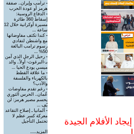
-
ترامب وإيران.. صفقة
هرمز أو عودة الحرب
-
الدفاع الروسية:
إسقاط 360 طائرة
مسيرة أوكرانية خلال 12
ساعة ...
-
كندا تكثف مفاوضاتها
مع واشنطن لتفادي
رسوم ترامب البالغة
50% ...
-
رحيل الرجل الذي آمن
بـ-البرغوث- أولاً.. والد
ميسي يودع الحيا ...
-
ما علاقة القطط
بالكهرباء والفلسفة
والأدب؟
-
رغم تقدم مفاوضات
عُمان.. الحرس الثوري
يحسم مصير هرمز: لن
يُف ...
-
ألمانيا ـ إصلاح التقاعد
معركة كسر عظم لا
جاد الأفلام الجيدة
تحتمل التأجيل
ا
المزيد.....