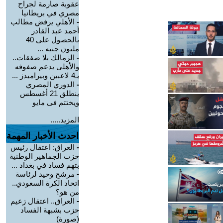
عقوبة صارمة لجراح
مصري في بريطانيا
-
الأهلي يرفض مطالب
أحمد عبد القادر
بالحصول على 40
مليون جنيه ...
-
الزمالك بلا صفقات..
والأهلى يدعم صفوفه
بـ4 لاعبين وبيراميدز ...
-
الدوري المصري
ينطلق 21 أغسطس
ويختتم فى مايو
المزيد.....
احدث الأخبار المهمة
-
العراق: اعتقال رئيس
حزب الجماهير الوطنية
بتهم فساد في بغداد ...
-
مرشح وحيد لرئاسة
اتحاد الكرة السعودي..
من هو؟
-
العراق.. اعتقال زعيم
حزب بشبهة الفساد
(صورة)