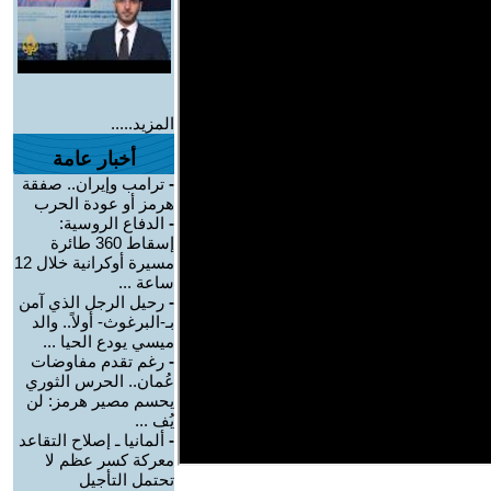
المزيد.....
أخبار عامة
-
ترامب وإيران.. صفقة
هرمز أو عودة الحرب
-
الدفاع الروسية:
إسقاط 360 طائرة
مسيرة أوكرانية خلال 12
ساعة ...
-
رحيل الرجل الذي آمن
بـ-البرغوث- أولاً.. والد
ميسي يودع الحيا ...
-
رغم تقدم مفاوضات
عُمان.. الحرس الثوري
يحسم مصير هرمز: لن
يُف ...
-
ألمانيا ـ إصلاح التقاعد
معركة كسر عظم لا
تحتمل التأجيل