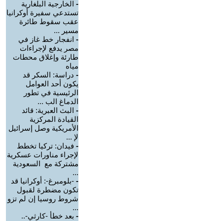
-
الخارجية البلغارية
تستدعي سفيرة أوكرانيا
عقب سقوط طائرة
مسير ...
-
انفجار خط غاز في
مصر يدفع لإجراءات
طارئة وإغلاق محطات
مياه
-
دراسة: السكر قد
يكون أحد العوامل
الرئيسية في تطور
الدماغ الب ...
-
البث العبرية: قائد
القيادة المركزية
الأمريكية وصل إسرائيل
لإ ...
-
فيدان: تركيا تخطط
لإجراء مناورات عسكرية
مشتركة مع السعودية
...
-
-بلومبرغ-: أوكرانيا قد
تكون مضطرة لقبول
شروط روسيا إن لم تزو
...
-
بعد خطأ -كارثي-..