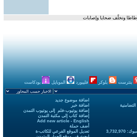
وطاطا وتخلّف ضحايا وإصابات
بنترست
بلوكر
فليبورد
الموبايل
بودكاست
اضافة موضوع جديد
التضامنية
اضافة خبر
إضافة يوتيوب-فلم إلى يوتيوب التمدن
إضافة كتاب إلى مكتبة التمدن
Add new article - English
أضف حملة
3,732,97
تعديل الموقع الفرعي للكاتب-ة
ابحث في موقع الحوار المتمدن