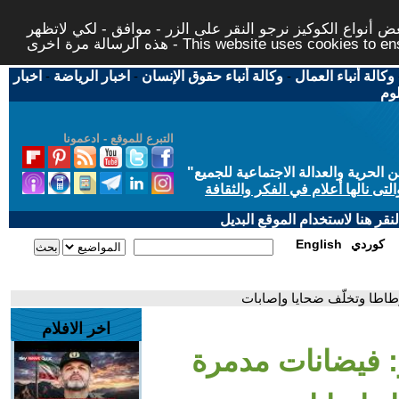
 أنواع الكوكيز نرجو النقر على الزر - موافق - لكي لاتظهر
This website uses cookies to ensure you ge
وكالة أنباء العمال
-
وكالة أنباء حقوق الإنسان
-
اخبار الرياضة
-
اخبار
لوم
التبرع للموقع - ادعمونا
حرية والعدالة الاجتماعية للجميع
"
تى نالها أعلام في الفكر والثقافة
قر هنا لاستخدام الموقع البديل
كوردي
English
وطاطا وتخلّف ضحايا وإصابات
اخر الافلام
: فيضانات مدمرة