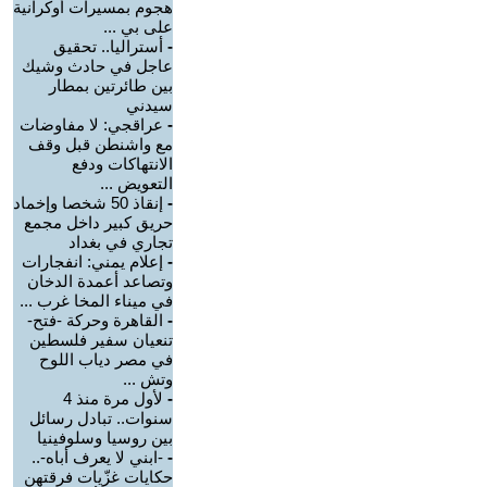
هجوم بمسيرات أوكرانية
على بي ...
-
أستراليا.. تحقيق
عاجل في حادث وشيك
بين طائرتين بمطار
سيدني
-
عراقجي: لا مفاوضات
مع واشنطن قبل وقف
الانتهاكات ودفع
التعويض ...
-
إنقاذ 50 شخصا وإخماد
حريق كبير داخل مجمع
تجاري في بغداد
-
إعلام يمني: انفجارات
وتصاعد أعمدة الدخان
في ميناء المخا غرب ...
-
القاهرة وحركة -فتح-
تنعيان سفير فلسطين
في مصر دياب اللوح
وتش ...
-
لأول مرة منذ 4
سنوات.. تبادل رسائل
بين روسيا وسلوفينيا
-
-ابني لا يعرف أباه-..
حكايات غزّيات فرقتهن