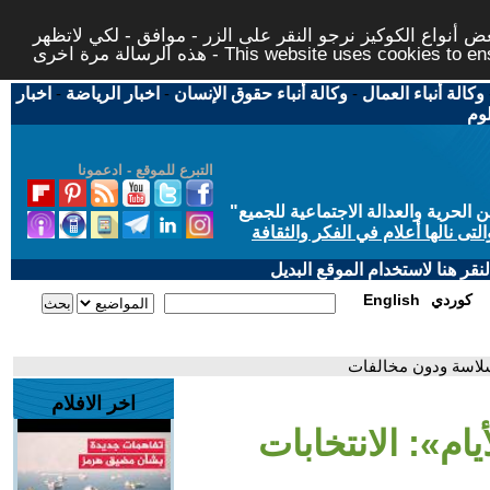
 أنواع الكوكيز نرجو النقر على الزر - موافق - لكي لاتظهر
This website uses cookies to ensure you ge
وكالة أنباء العمال
-
وكالة أنباء حقوق الإنسان
-
اخبار الرياضة
-
اخبار
لوم
التبرع للموقع - ادعمونا
حرية والعدالة الاجتماعية للجميع
"
تى نالها أعلام في الفكر والثقافة
قر هنا لاستخدام الموقع البديل
كوردي
English
بسلاسة ودون مخالفات
اخر الافلام
ام»: الانتخابات