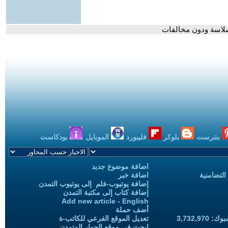
بسلاسة ودون مخالفات
بنترست
بلوكر
فليبورد
الموبايل
بودكاست
اضافة موضوع جديد
التضامنية
اضافة خبر
إضافة يوتيوب-فلم إلى يوتيوب التمدن
إضافة كتاب إلى مكتبة التمدن
Add new article - English
أضف حملة
3,732,97
تعديل الموقع الفرعي للكاتب-ة
ابحث في موقع الحوار المتمدن