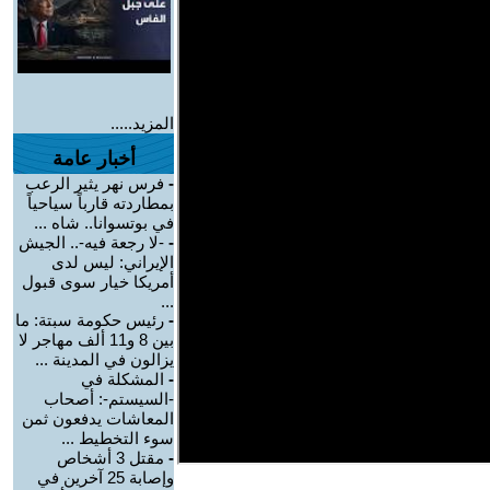
المزيد.....
أخبار عامة
-
فرس نهر يثير الرعب
بمطاردته قارباً سياحياً
في بوتسوانا.. شاه ...
-
-لا رجعة فيه-.. الجيش
الإيراني: ليس لدى
أمريكا خيار سوى قبول
...
-
رئيس حكومة سبتة: ما
بين 8 و11 ألف مهاجر لا
يزالون في المدينة ...
-
المشكلة في
-السيستم-: أصحاب
المعاشات يدفعون ثمن
سوء التخطيط ...
-
مقتل 3 أشخاص
وإصابة 25 آخرين في