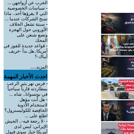
الحرب عن أزواجهن ...
-
سياسات الخصوصية
التي لا يقرؤها أحد.. ماذا
تمنح الشركات عندما ...
-
سبتة تشعل الخلاف
الأوروبي حول الهجرة
وتضع شنغن على
المحك
-
قواعد جديدة للفوز في
أمريكا..هل بدأ -خريف
أيباك-؟
المزيد.....
احدث الأخبار المهمة
-
فرس نهر يثير الرعب
بمطاردته قارباً سياحياً
في بوتسوانا.. شاه ...
-
هل أنت مؤهل
لاستخدام الأدوية
الخافِضة للكوليسترول؟
اطلع على ...
-
-لا رجعة فيه-.. الجيش
الإيراني: ليس لدى
أمريكا خيار سوى قبول