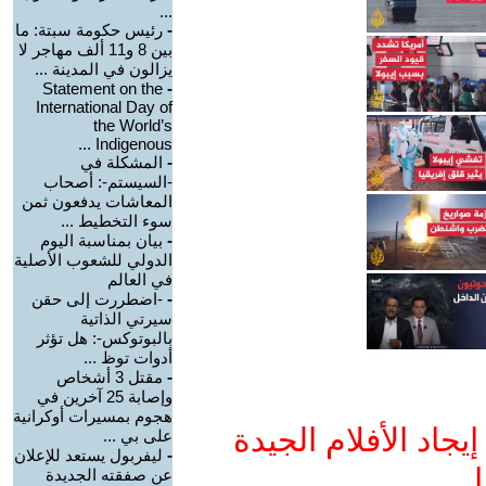
...
-
رئيس حكومة سبتة: ما
بين 8 و11 ألف مهاجر لا
يزالون في المدينة ...
Statement on the
-
International Day of
the World’s
Indigenous ...
-
المشكلة في
-السيستم-: أصحاب
المعاشات يدفعون ثمن
سوء التخطيط ...
-
بيان بمناسبة اليوم
الدولي للشعوب الأصلية
في العالم
-
-اضطررت إلى حقن
سيرتي الذاتية
بالبوتوكس-: هل تؤثر
أدوات توظ ...
-
مقتل 3 أشخاص
وإصابة 25 آخرين في
هجوم بمسيرات أوكرانية
جاد الأفلام الجيدة
على بي ...
-
ليفربول يستعد للإعلان
ا
عن صفقته الجديدة