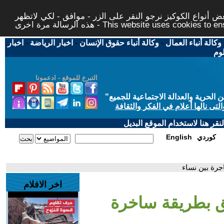
 أنواع الكوكيز نرجو النقر على الزر - موافق - لكي لاتظهر
This website uses cookies to ensure you ge
وكالة أنباء العمال
-
وكالة أنباء حقوق الإنسان
-
اخبار الرياضة
-
اخبار
لوم
التبرع للموقع - ادعمونا
حرية والعدالة الاجتماعية للجميع
"
تى نالها أعلام في الفكر والثقافة
قر هنا لاستخدام الموقع البديل
كوردي
English
جرة بين نساء
اخر الافلام
لق بطريقة ساخرة