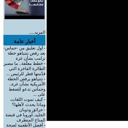
المزيد.....
أخبار عامة
-
أول تعليق من -حماس-
بعد رفض نتنياهو خطة
ترامب بشأن غزة
-
خطط معلّقة.. ما مصير
الطائرة الفاخرة التي
قدّمتها قطر للرئيس ...
-
نتنياهو يرفض الخطة
الأمريكية بشأن غزة..
وحماس تدعو للضغط
على ...
-
كيف تموت اللغات،
وماذا يحدث لأهلها؟
-
حرائق وذوبان
الجليد..أوروبا في قبضة
المناخ المتطرف
-
أفضل الأطعمة لصحة