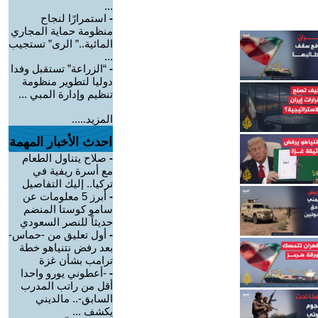
...
-
استمرارًا لنجاح
منظومة حماية المجاري
المائية..” الرى” تستجيب
...
-
“الزراعة” تستقبل وفدا
دوليا لتطوير منظومة
تنظيم وإدارة المبي ...
المزيد.....
احدث الأخبار المهمة
-
صلاح يتناول الطعام
مع أسرة ريفية في
تركيا.. إليك التفاصيل
-
أبرز 5 معلومات عن
سامو كوستا المنضم
حديثاً للنصر السعودي
-
أول تعليق من -حماس-
بعد رفض نتنياهو خطة
ترامب بشأن غزة
-
-أعطوني يورو واحدا
أقل من راتب المدرب
السابق-.. مالديني
يكشف ...