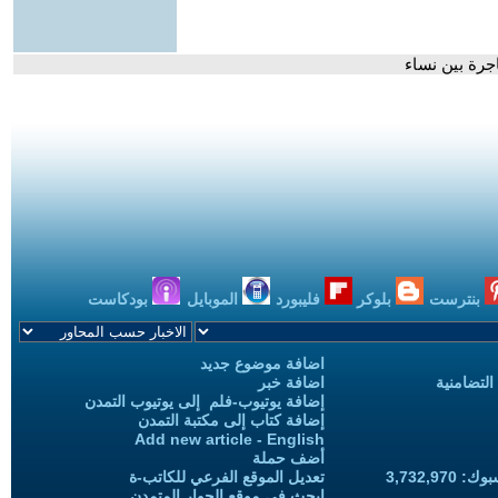
جرة بين نساء
بنترست
بلوكر
فليبورد
الموبايل
بودكاست
اضافة موضوع جديد
التضامنية
اضافة خبر
إضافة يوتيوب-فلم إلى يوتيوب التمدن
إضافة كتاب إلى مكتبة التمدن
Add new article - English
أضف حملة
3,732,97
تعديل الموقع الفرعي للكاتب-ة
ابحث في موقع الحوار المتمدن