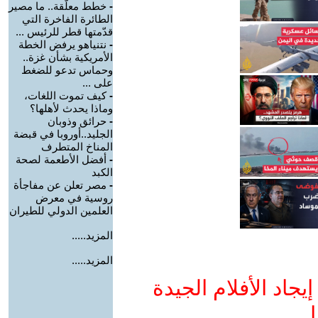
-
خطط معلّقة.. ما مصير
الطائرة الفاخرة التي
قدّمتها قطر للرئيس ...
-
نتنياهو يرفض الخطة
الأمريكية بشأن غزة..
وحماس تدعو للضغط
على ...
-
كيف تموت اللغات،
وماذا يحدث لأهلها؟
-
حرائق وذوبان
الجليد..أوروبا في قبضة
المناخ المتطرف
-
أفضل الأطعمة لصحة
الكبد
-
مصر تعلن عن مفاجأة
روسية في معرض
العلمين الدولي للطيران
المزيد.....
المزيد.....
جاد الأفلام الجيدة
ا