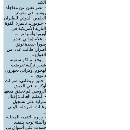
الكبد
-
مصر تعلن عن مفاجأة
روسية في معرض
العلمين الدولي للطيران
-
-نيويورك تايمز-: القوة
النارية الأمريكية في
أوروبا وآسيا ترا ...
-
إعلام إيراني ينشر
صورا جديدة توثق
أضرارا طالت عددا من
القواع ...
-
موقع: مالكو سفينة
شحن تركية تعرضت
لهجوم أوكراني يجهزون
دعوى ...
-
خبير بريطاني: ضربات
أوكرانيا في العمق
الروسي لم تحقق هدفها
-
التعليم العالي: إقبال
متزايد على تسجيل
رغبات المرحلة الأولى
...
-
وزيرة التنمية المحلية
والبيئة توجه بتنفيذ
حملات على أسواق بي