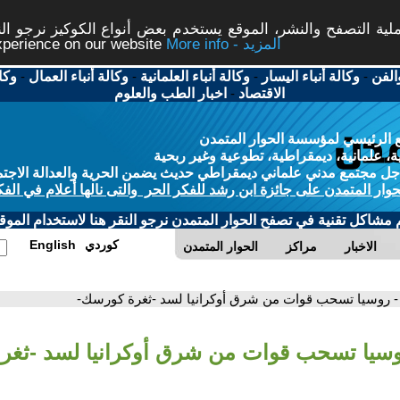
ة التصفح والنشر، الموقع يستخدم بعض أنواع الكوكيز نرجو النق
More info - المزيد
experience on our website
الفن
-
وكالة أنباء اليسار
-
وكالة أنباء العلمانية
-
وكالة أنباء العمال
-
وكا
الاقتصاد
-
اخبار الطب والعلوم
 الرئيسي لمؤسسة الحوار المتمدن
، علمانية، ديمقراطية، تطوعية وغير ربحية
ل مجتمع مدني علماني ديمقراطي حديث يضمن الحرية والعدالة الاجتم
حوار المتمدن على جائزة ابن رشد للفكر الحر والتى نالها أعلام في الفك
م مشاكل تقنية في تصفح الحوار المتمدن نرجو النقر هنا لاستخدام الموقع
كوردي
English
الاخبار
مراكز
الحوار المتمدن
- روسيا تسحب قوات من شرق أوكرانيا لسد -ثغرة كورسك-
وسيا تسحب قوات من شرق أوكرانيا لسد -ثغر