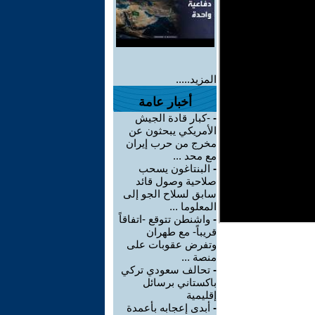
المزيد.....
أخبار عامة
-
-كبار قادة الجيش
الأمريكي يبحثون عن
مخرج من حرب إيران
مع محد ...
-
البنتاغون يسحب
صلاحية وصول قائد
سابق لسلاح الجو إلى
المعلوما ...
-
واشنطن تتوقع -اتفاقاً
قريباً- مع طهران
وتفرض عقوبات على
منصة ...
-
تحالف سعودي تركي
باكستاني برسائل
إقليمية
-
أبدى إعجابه بأعمدة