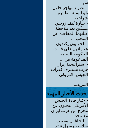
س ...
-
مصرع مهاجر حاول
بلوغ سبتة بطائرة
شراعية
-
خبازة تُنقذ زوجين
مسنّين بعد ملاحظة
غيابهما المفاجئ عن
المخب ...
-
الحوثيون يكثفون
هجماتهم على قوات
الحكومة اليمنية
المدعومة من ...
-
استراتيجية إيران..
حرب تستنزف قدرات
الجيش الأمريكي
المزيد.....
احدث الأخبار المهمة
-
-كبار قادة الجيش
الأمريكي يبحثون عن
مخرج من حرب إيران
مع محد ...
-
البنتاغون يسحب
صلاحية وصول قائد