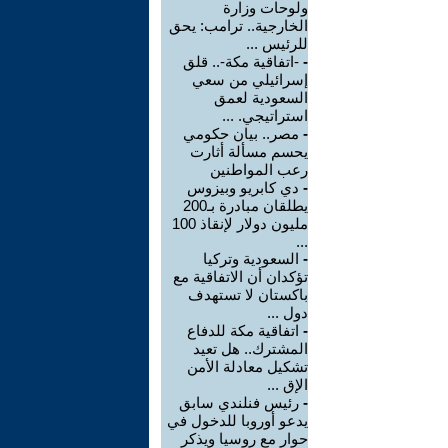
ولوحات وزارة
الخارجية.. ترامب: يحق
للرئيس ...
-
-اتفاقية مكة-.. قلق
إسرائيلي من سعي
السعودية لعمق
استراتيجي. ...
-
مصر.. بيان حكومي
يحسم مسألة أثارت
رعب المواطنين
-
دي كابريو وبيزوس
يطلقان مبادرة بـ200
مليون دولار لإنقاذ 100
...
-
السعودية وتركيا
تؤكدان أن الاتفاقية مع
باكستان لا تستهدف
دول ...
-
اتفاقية مكة للدفاع
المشترك.. هل تعيد
تشكيل معادلة الأمن
الإق ...
-
رئيس فنلندي سابق
يدعو أوروبا للدخول في
حوار مع روسيا ويذكر