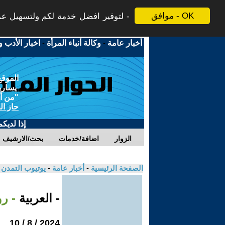
موافق - OK
لتوفير افضل خدمة لكم ولتسهيل عملي
أخبار عامة
-
وكالة أنباء المرأة
-
اخبار الأدب و
الموقع
يسارية
"من أج
حاز ال
إذا لديك
الزوار
اضافة/خدمات
بحث/الارشيف
الصفحة الرئيسية
-
أخبار عامة
-
يوتيوب التمدن
- العربية
- ر
2024 / 8 / 10