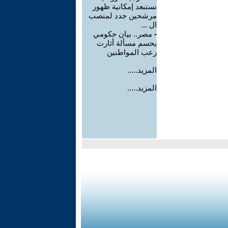
نستبعد إمكانية ظهور
مرشحين جدد لمنصب
ال ...
-
مصر.. بيان حكومي
يحسم مسألة أثارت
رعب المواطنين
المزيد.....
المزيد.....