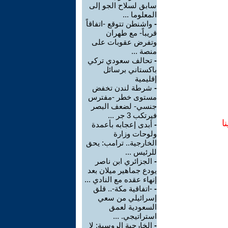
سابق لسلاح الجو إلى
المعلوما ...
-
واشنطن تتوقع -اتفاقاً
قريباً- مع طهران
وتفرض عقوبات على
منصة ...
-
تحالف سعودي تركي
باكستاني برسائل
إقليمية
-
شرطة لندن تخفض
مستوى خطر -مفترس
جنسي- لضعف البصر
فيرتكب 3 جر ...
ا
-
أبدى إعجابه بأعمدة
ولوحات وزارة
الخارجية.. ترامب: يحق
للرئيس ...
-
الجزائري ابن ناصر
يودع جماهير ميلان بعد
إنهاء عقده مع النادي ...
-
-اتفاقية مكة-.. قلق
إسرائيلي من سعي
السعودية لعمق
استراتيجي. ...
-
الخارجية الروسية: لا