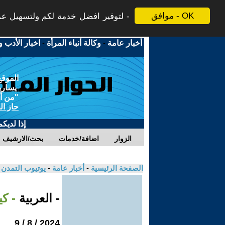
موافق - OK
لتوفير افضل خدمة لكم ولتسهيل عملي
أخبار عامة
-
وكالة أنباء المرأة
-
اخبار الأدب و
الموقع
يسارية
"من أج
حاز ال
إذا لديك
الزوار
اضافة/خدمات
بحث/الارشيف
الصفحة الرئيسية
-
أخبار عامة
-
يوتيوب التمدن
- العربية
- ك
2024 / 8 / 9