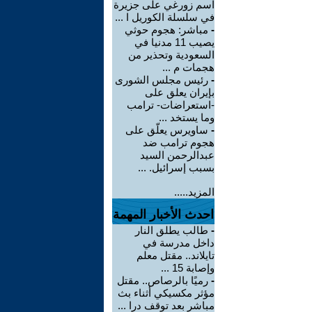
اسم زورغي على جزيرة
في سلسلة الكوريل ا ...
-
مباشر: هجوم حوثي
يصيب 11 مدنيا في
السعودية وتحذير من
هجمات م ...
-
رئيس مجلس الشورى
بإيران يعلق على
-استعراضات- ترامب
وما يستخد ...
-
ساويرس يعلّق على
هجوم ترامب ضد
عبدالرحمن السيد
بسبب إسرائيل. ...
المزيد.....
احدث الأخبار المهمة
-
طالب يطلق النار
داخل مدرسة في
تايلاند.. مقتل معلم
وإصابة 15 ...
-
رميًا بالرصاص.. مقتل
مؤثر مكسيكي أثناء بث
مباشر بعد توقف درا ...