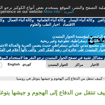
ة التصفح والنشر، الموقع يستخدم بعض أنواع الكوكيز نرجو النق
More info - المزيد
experience on our website
الفن
-
وكالة أنباء اليسار
-
وكالة أنباء العلمانية
-
وكالة أنباء العمال
-
وكا
الاقتصاد
-
اخبار الطب والعلوم
 الرئيسي لمؤسسة الحوار المتمدن
، علمانية، ديمقراطية، تطوعية وغير ربحية
ل مجتمع مدني علماني ديمقراطي حديث يضمن الحرية والعدالة الاجتم
حوار المتمدن على جائزة ابن رشد للفكر الحر والتى نالها أعلام في الفك
م مشاكل تقنية في تصفح الحوار المتمدن نرجو النقر هنا لاستخدام الموقع
كوردي
English
الاخبار
مراكز
الحوار المتمدن
- كييف تنتقل من الدفاع إلى الهجوم و جيشها يتوغل في روسيا
ييف تنتقل من الدفاع إلى الهجوم و جيشها يتو