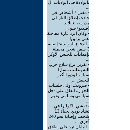
بالولادة في الولايات ال
...
-
مقتل 7 أشخاص في
حادث إطلاق النار في
مدرسة بتايلاند
(فيديو+صو ...
-
وكان الرد غارة مفاجئة
على برلين!
-
الدفاع الروسية: إصابة
3 سفن شحن محملة
بإمدادات للجيش الأوكرا
...
-
تقرير: نزع سلاح حزب
الله يتطلب مسارا
سياسيا ودورا أكبر
للجيش ...
-
فنزويلا.. أولى جلسات
الحوار.. اتفاق على -حل
سياسي وسلمي وديم
...
-
تفشي الكوليرا في
تشاد يودي بحياة 13
شخصا وإصابة نحو 240
آخري ...
-
اليابان ترد على إطلاق