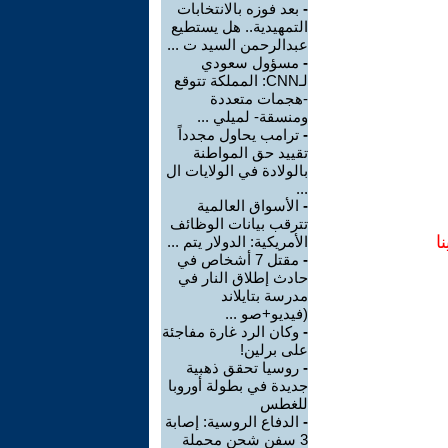
-
بعد فوزه بالانتخابات
التمهيدية.. هل يستطيع
عبدالرحمن السيد ت ...
-
مسؤول سعودي
لـCNN: المملكة تتوقع
-هجمات متعددة
ومنسقة- لميلي ...
-
ترامب يحاول مجدداً
تقييد حق المواطنة
بالولادة في الولايات ال
...
-
الأسواق العالمية
تترقب بيانات الوظائف
ا
الأمريكية: الدولار يتم ...
-
مقتل 7 أشخاص في
حادث إطلاق النار في
مدرسة بتايلاند
(فيديو+صو ...
-
وكان الرد غارة مفاجئة
على برلين!
-
روسيا تحقق ذهبية
جديدة في بطولة أوروبا
للغطس
-
الدفاع الروسية: إصابة
3 سفن شحن محملة