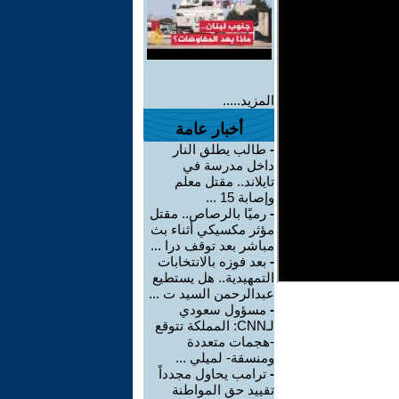
المزيد.....
أخبار عامة
-
طالب يطلق النار
داخل مدرسة في
تايلاند.. مقتل معلم
وإصابة 15 ...
-
رميًا بالرصاص.. مقتل
مؤثر مكسيكي أثناء بث
مباشر بعد توقف درا ...
-
بعد فوزه بالانتخابات
التمهيدية.. هل يستطيع
عبدالرحمن السيد ت ...
-
مسؤول سعودي
لـCNN: المملكة تتوقع
-هجمات متعددة
ومنسقة- لميلي ...
-
ترامب يحاول مجدداً
تقييد حق المواطنة