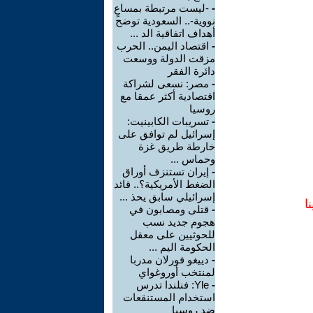
-
-ليست مرتبطة بمساعٍ
نووية-.. السعودية توضح
أهداف اتفاقية الد ...
-
اقتصاد اليمن.. الحرب
مزقت الدولة ووسعت
دائرة الفقر
-
مصر: نسعى لشراكة
اقتصادية أكثر عمقا مع
روسيا
-
تسريبات الكابينيت:
إسرائيل لم توافق على
خارطة طريق غزة
وحماس ...
-
إيران تستنزف أوراق
الضغط الأمريكية؟.. قائد
إسرائيلي سابق يحذ ...
ا
-
قتلى ومصابون في
هجوم جديد نسب
للحوثيين على معقل
الحكومة اليم ...
-
دييغو فورلان مدربا
لمنتخب أوروغواي
-
Yle: فنلندا تدرس
استخدام المستنقعات
ضد روسيا