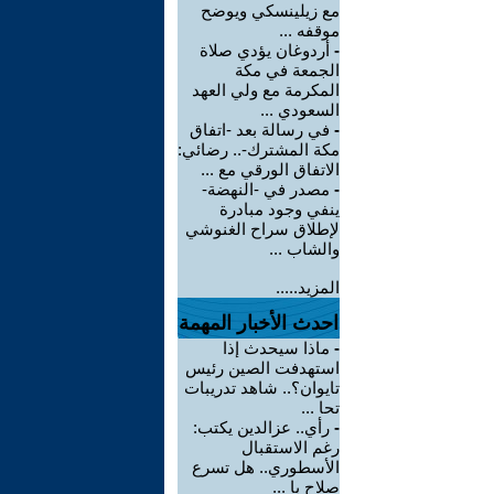
مع زيلينسكي ويوضح
موقفه ...
-
أردوغان يؤدي صلاة
الجمعة في مكة
المكرمة مع ولي العهد
السعودي ...
-
في رسالة بعد -اتفاق
مكة المشترك-.. رضائي:
الاتفاق الورقي مع ...
-
مصدر في -النهضة-
ينفي وجود مبادرة
لإطلاق سراح الغنوشي
والشاب ...
المزيد.....
احدث الأخبار المهمة
-
ماذا سيحدث إذا
استهدفت الصين رئيس
تايوان؟.. شاهد تدريبات
تحا ...
-
رأي.. عزالدين يكتب:
رغم الاستقبال
الأسطوري.. هل تسرع
صلاح با ...