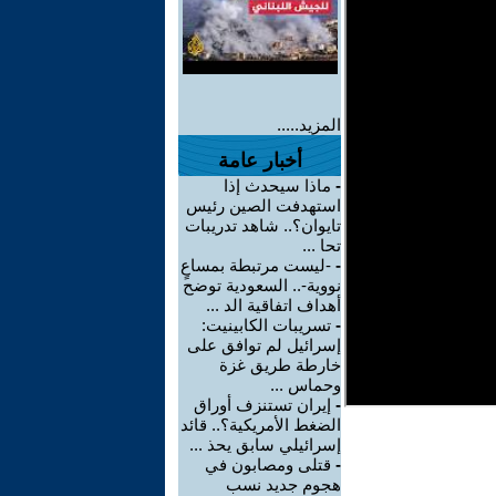
المزيد.....
أخبار عامة
-
ماذا سيحدث إذا
استهدفت الصين رئيس
تايوان؟.. شاهد تدريبات
تحا ...
-
-ليست مرتبطة بمساعٍ
نووية-.. السعودية توضح
أهداف اتفاقية الد ...
-
تسريبات الكابينيت:
إسرائيل لم توافق على
خارطة طريق غزة
وحماس ...
-
إيران تستنزف أوراق
الضغط الأمريكية؟.. قائد
إسرائيلي سابق يحذ ...
-
قتلى ومصابون في
هجوم جديد نسب