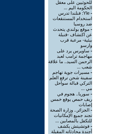
للحوثيين على معقل
الحكومة اليم ...
-
Yle: فنلندا تدرس
استخدام المستنقعات
ضد روسيا
-
موقع بولندي يتحدث
عن اكتشاف -قنبلة
بيئية- مرعبة قرب
وارسو
-
ساويرس يرد على
مهاجمة ترامب لعبد
الرحمن السيد.. ما علاقة
شعب ...
-
مسيرات جوية تهاجم
سفينة شحن ترفع العلم
التركي قبالة سواحل
مي ...
-
سوريا.. هجوم في
ريف حمص يوقع خمس
إصابات
-
الجزائر.. وزارة الصحة
تجند جميع الإمكانيات
للتكفل بالمصابين ...
-
فوتشيتش يكشف
أجندة محادثاته المقبلة