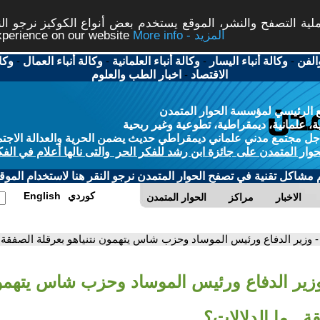
ة التصفح والنشر، الموقع يستخدم بعض أنواع الكوكيز نرجو النق
More info - المزيد
experience on our website
الفن
-
وكالة أنباء اليسار
-
وكالة أنباء العلمانية
-
وكالة أنباء العمال
-
وكا
الاقتصاد
-
اخبار الطب والعلوم
 الرئيسي لمؤسسة الحوار المتمدن
، علمانية، ديمقراطية، تطوعية وغير ربحية
ل مجتمع مدني علماني ديمقراطي حديث يضمن الحرية والعدالة الاجتم
حوار المتمدن على جائزة ابن رشد للفكر الحر والتى نالها أعلام في الفك
م مشاكل تقنية في تصفح الحوار المتمدن نرجو النقر هنا لاستخدام الموقع
كوردي
English
الاخبار
مراكز
الحوار المتمدن
- وزير الدفاع ورئيس الموساد وحزب شاس يتهمون نتنياهو بعرقلة الصفقة.. 
وزير الدفاع ورئيس الموساد وحزب شاس يتهمون
ة.. ما الدلالات؟