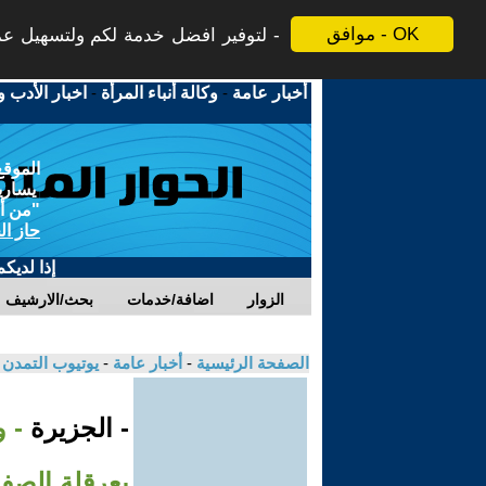
موافق - OK
لتوفير افضل خدمة لكم ولتسهيل عملي
أخبار عامة
-
وكالة أنباء المرأة
-
اخبار الأدب و
الموقع
يسارية
"من أج
حاز ال
إذا لديك
الزوار
اضافة/خدمات
بحث/الارشيف
الصفحة الرئيسية
-
أخبار عامة
-
يوتيوب التمدن
- الجزيرة
- 
بعرقلة الصفق