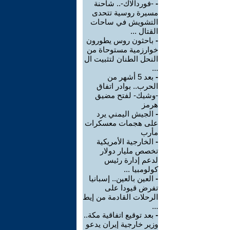
-
-فوردالاك-.. شاحنة
مسيرة روسية تتحدى
التشويش في ساحات
القتال ...
-
باحثون روس يطورون
خوارزمية مستوحاة من
النحل الطنان لتثبيت ال
...
-
بعد 5 أشهر من
الحرب.. بوادر اتفاق
-وشيك- لفتح مضيق
هرمز
-
الجيش اليمني يرد
على هجمات معسكرات
مأرب
-
الخارجية الأمريكية
تخصص مليار دولار
لدعم إدارة رئيس
كولومبيا ...
-
العين بالعين.. إسبانيا
تفرض قيودا على
الرحلات القادمة من إيط
...
-
بعد توقيع اتفاقية مكة..
وزير خارجية إيران يدعو