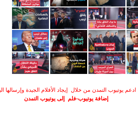
ادعم يوتيوب التمدن من خلال إيجاد الأفلام الجيدة وإرسالها الين
إضافة يوتيوب-فلم إلى يوتيوب التمدن