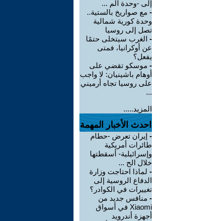
إلى -وحدة الم ...
-
مع صواريخ بالستية..
وحدة كورية شمالية
تصل إلى روسيا
-
الغرب سيتخلى حتمًا
عن أوكرانيا، فمتى
يفعل؟
-
موسكو تقضي على
أوهام باشينيان: لا واجب
على روسيا تجاه أرميني
...
المزيد.....
احدث الأخبار المهمة
-
إيران تعرض -حطام
طائرات أمريكية
وإسرائيلية- أسقطتها
خلال الح ...
-
لماذا احتاجت وزارة
الدفاع الروسية إلى
تغييرات في الكوادر؟
-
منافس جديد من
Xiaomi في أسواق
أجهزة أندرويد