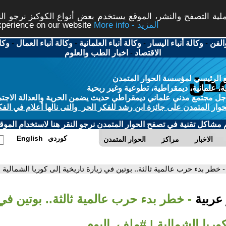
ة التصفح والنشر، الموقع يستخدم بعض أنواع الكوكيز نرجو النق
More info - المزيد
experience on our website
الفن
-
وكالة أنباء اليسار
-
وكالة أنباء العلمانية
-
وكالة أنباء العمال
-
وكا
الاقتصاد
-
اخبار الطب والعلوم
 الرئيسي لمؤسسة الحوار المتمدن
، علمانية، ديمقراطية، تطوعية وغير ربحية
ل مجتمع مدني علماني ديمقراطي حديث يضمن الحرية والعدالة الاجتم
حوار المتمدن على جائزة ابن رشد للفكر الحر والتى نالها أعلام في الفك
م مشاكل تقنية في تصفح الحوار المتمدن نرجو النقر هنا لاستخدام الموقع
كوردي
English
الاخبار
مراكز
الحوار المتمدن
- خطر بدء حرب عالمية ثالثة.. بوتين في زيارة تاريخية إلى كوريا الشمالية
 عربية
- خطر بدء حرب عالمية ثالثة.. بوتين في
كوريا الشمالية | #ملف_اليوم