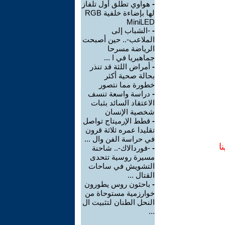
-
هواوي تطلق أول تلفاز
لها بإضاءة خلفية RGB
MiniLED
-
-الشباب إلى
الملاعب-.. حين أصبحت
الرياضة مسرحا
جماهيريا في ا ...
-
أمراض اللثة قد تنذر
بحالة صحية أكثر
خطورة مما نتصور
-
دراسة واسعة تنسف
الاعتقاد السائد بثبات
شخصية الإنسان
-
قطط الإرميتاج تواصل
تقليدا عمره ثلاثة قرون
في حراسة الفن وال ...
ا
-
-فوردالاك-.. شاحنة
مسيرة روسية تتحدى
التشويش في ساحات
القتال ...
-
باحثون روس يطورون
خوارزمية مستوحاة من
النحل الطنان لتثبيت ال
...