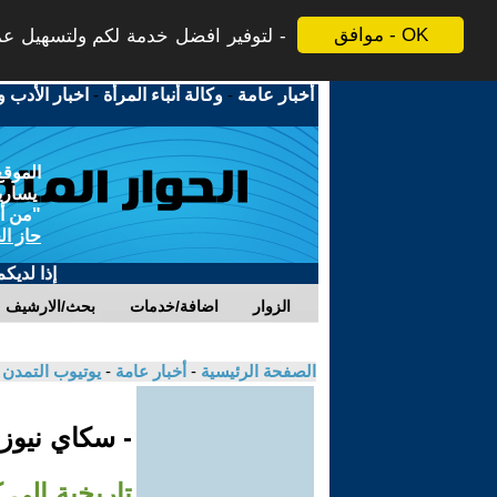
موافق - OK
لتوفير افضل خدمة لكم ولتسهيل عملي
أخبار عامة
-
وكالة أنباء المرأة
-
اخبار الأدب و
الموقع
يسارية
"من أج
حاز ال
إذا لديك
الزوار
اضافة/خدمات
بحث/الارشيف
الصفحة الرئيسية
-
أخبار عامة
-
يوتيوب التمدن
- سكاي نيوز
تاريخية إلى 