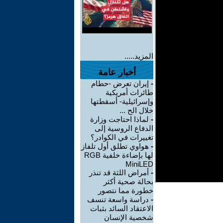
المزيد.....
أخبار عامة
-
إيران تعرض -حطام
طائرات أمريكية
وإسرائيلية- أسقطتها
خلال الح ...
-
لماذا احتاجت وزارة
الدفاع الروسية إلى
تغييرات في الكوادر؟
-
هواوي تطلق أول تلفاز
لها بإضاءة خلفية RGB
MiniLED
-
أمراض اللثة قد تنذر
بحالة صحية أكثر
خطورة مما نتصور
-
دراسة واسعة تنسف
الاعتقاد السائد بثبات
شخصية الإنسان