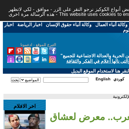
 أنواع الكوكيز نرجو النقر على الزر - موافق - لكي لاتظهر
This website uses cookies to ensure you ge
وكالة أنباء العمال
-
وكالة أنباء حقوق الإنسان
-
اخبار الرياضة
-
اخبار
لوم
التبرع للموقع - ادعمونا
حرية والعدالة الاجتماعية للجميع
"
تى نالها أعلام في الفكر والثقافة
قر هنا لاستخدام الموقع البديل
كوردي
English
لكترونية
اخر الافلام
مغرب.. معرض لعشاق