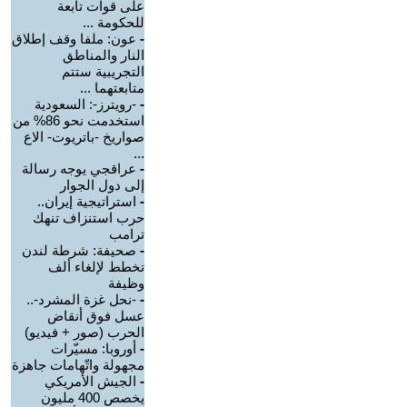
على قوات تابعة
للحكومة ...
-
عون: ملفا وقف إطلاق
النار والمناطق
التجريبية ستتم
متابعتهما ...
-
-رويترز-: السعودية
استخدمت نحو 86% من
صواريخ -باتريوت- الاع
...
-
عراقجي يوجه رسالة
إلى دول الجوار
-
استراتيجية إيران..
حرب استنزاف تنهك
ترامب
-
صحيفة: شرطة لندن
تخطط لإلغاء ألف
وظيفة
-
-نحل غزة المشرد-..
عسل فوق أنقاض
الحرب (صور + فيديو)
-
أوروبا: مسيّرات
مجهولة واتّهامات جاهزة
-
الجيش الأمريكي
يخصص 400 مليون