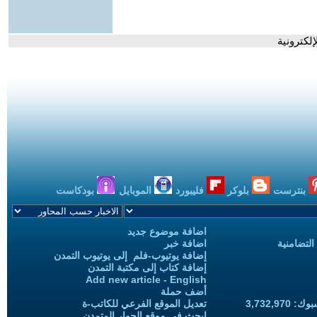
لكترونية
بنترست
بلوكر
فليبورد
الموبايل
بودكاست
اضافة موضوع جديد
التضامنية
اضافة خبر
إضافة يوتيوب-فلم إلى يوتيوب التمدن
إضافة كتاب إلى مكتبة التمدن
Add new article - English
أضف حملة
3,732,97
تعديل الموقع الفرعي للكاتب-ة
ابحث في موقع الحوار المتمدن