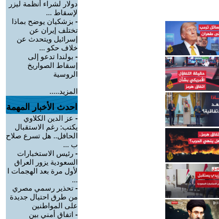
دولار لشراء أنظمة ليزر
لإسقاط ...
-
بزشكيان يوضح بماذا
تختلف إيران عن
إسرائيل ويتحدث عن
خلاف حكو ...
-
بولندا تدعو إلى
إسقاط الصواريخ
الروسية
المزيد.....
احدث الأخبار المهمة
-
عز الدين الكلاوي
يكتب: رغم الاستقبال
الحافل.. هل تسرع صلاح
ب ...
-
رئيس الاستخبارات
السعودية يزور العراق
لأول مرة بعد الهجمات ا
...
-
تحذير رسمي مصري
من طرق احتيال جديدة
على المواطنين
-
اتفاق أمني بين