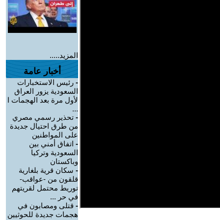
المزيد.....
أخبار عامة
-
رئيس الاستخبارات
السعودية يزور العراق
لأول مرة بعد الهجمات ا
...
-
تحذير رسمي مصري
من طرق احتيال جديدة
على المواطنين
-
اتفاق أمني بين
السعودية وتركيا
وباكستان
-
سكان قرية بلغارية
قلقون من -عواقب-
توريط محتمل لقريتهم
في حر ...
-
قتلى ومصابون في
هجمات جديدة للحوثيين