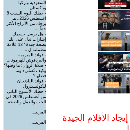
السعودية وتركيا
وباكستان
-
حظك اليوم السبت 8
اغسطس 2026.. هل
برجك من الأبراج الأكثر
حظً ...
-
هل يرسل جسمك
إشارات تدل على أنك
بصحة جيدة؟ 12 علامة
مطمئنة ل ...
-
فوائد الميرمية
والبردقوش للهرمونات
-
صلاة الزوال: ما وقتها؟
وكيف تُصلّى؟ وما
فضلها؟
-
فوائد الباذنجان
للكوليسترول
-
حظك الأسبوع الثاني
من أغسطس 2026 في
الحب والعمل والصحة
المزيد.....
جاد الأفلام الجيدة
المزيد.....
ا