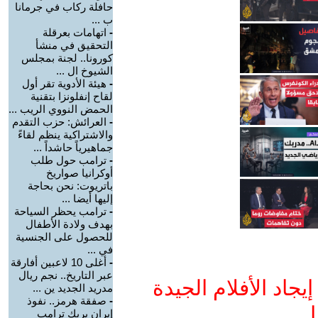
حافلة ركاب في جرمانا
ب ...
-
اتهامات بعرقلة
التحقيق في منشأ
كورونا.. لجنة بمجلس
الشيوخ ال ...
-
هيئة الأدوية تقر أول
لقاح إنفلونزا بتقنية
الحمض النووي الريب ...
-
العرائش: حزب التقدم
والاشتراكية ينظم لقاءً
جماهيرياً حاشداً ...
-
ترامب حول طلب
أوكرانيا صواريخ
باتريوت: نحن بحاجة
إليها أيضا ...
-
ترامب يحظر السياحة
بهدف ولادة الأطفال
للحصول على الجنسية
في ...
-
أغلى 10 لاعبين أفارقة
عبر التاريخ.. نجم ريال
جاد الأفلام الجيدة
مدريد الجديد ين ...
-
صفقة هرمز.. نفوذ
ا
إيران يربك ترامب