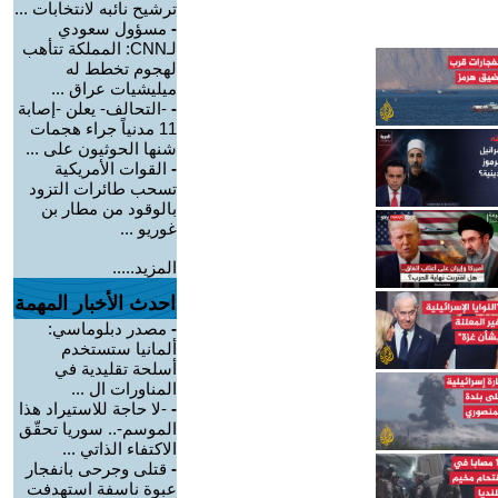
ترشيح نائبه لانتخابات ...
-
مسؤول سعودي
لـCNN: المملكة تتأهب
لهجوم تخطط له
ميليشيات عراق ...
-
-التحالف- يعلن -إصابة
11 مدنياً جراء هجمات
شنها الحوثيون على ...
-
القوات الأمريكية
تسحب طائرات التزود
بالوقود من مطار بن
غوريو ...
المزيد.....
احدث الأخبار المهمة
-
مصدر دبلوماسي:
ألمانيا ستستخدم
أسلحة تقليدية في
المناورات ال ...
-
-لا حاجة للاستيراد هذا
الموسم-.. سوريا تحقّق
الاكتفاء الذاتي ...
-
قتلى وجرحى بانفجار
عبوة ناسفة استهدفت