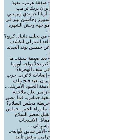
-
صفقة هرمز.. نفوذ
إيران يربك ترامب
-
أريانا غراندي وبريتني
سبيرز وجاستن بيبر في
مواجهة وحش الشهرة
...
-
من يخلف دانيال كريغ؟
العد التنازلي للكشف
عن جيمس بوند الجديد
...
-
بعد صدمة سبتة.. ما
أكبر تحدٍّ يواجه أوروبا
في ملف الهجرة؟
-
إصابات لا تُرى.. حرب
إيران تعيد فتح ملف
أدمغة الجنود الأمريك ...
-
زامير يعلن ملاحقة
نخبة حماس.. فما مصير
خريطة مجلس السلام؟
-
ما وراء الخبر.. حماس
تقبل بحصر السلاح
مقابل الانسحاب
وإسرائي ...
-
-الأمر سابق لأوانه-..
ترامب يرفض تأييد