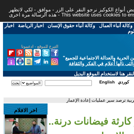
 أنواع الكوكيز نرجو النقر على الزر - موافق - لكي لاتظهر
This website uses cookies to ensure you ge
وكالة أنباء العمال
-
وكالة أنباء حقوق الإنسان
-
اخبار الرياضة
-
اخبار
لوم
التبرع للموقع - ادعمونا
حرية والعدالة الاجتماعية للجميع
"
تى نالها أعلام في الفكر والثقافة
قر هنا لاستخدام الموقع البديل
كوردي
English
عربية ترصد سير عمليات إعادة الإعمار
اخر الافلام
 كارثة فيضانات درنة..