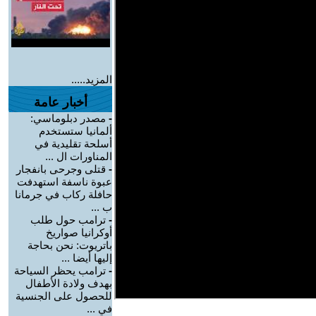
المزيد.....
أخبار عامة
-
مصدر دبلوماسي:
ألمانيا ستستخدم
أسلحة تقليدية في
المناورات ال ...
-
قتلى وجرحى بانفجار
عبوة ناسفة استهدفت
حافلة ركاب في جرمانا
ب ...
-
ترامب حول طلب
أوكرانيا صواريخ
باتريوت: نحن بحاجة
إليها أيضا ...
-
ترامب يحظر السياحة
بهدف ولادة الأطفال
للحصول على الجنسية
في ...