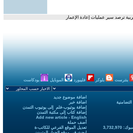
عربية ترصد سير عمليات إعادة الإعمار
بنترست
بلوكر
فليبورد
الموبايل
بودكاست
اضافة موضوع جديد
التضامنية
اضافة خبر
إضافة يوتيوب-فلم إلى يوتيوب التمدن
إضافة كتاب إلى مكتبة التمدن
Add new article - English
أضف حملة
3,732,97
تعديل الموقع الفرعي للكاتب-ة
ابحث في موقع الحوار المتمدن