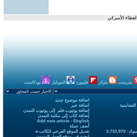
غطاء الأميركي
بنترست
بلوكر
فليبورد
الموبايل
بودكاست
اضافة موضوع جديد
التضامنية
اضافة خبر
إضافة يوتيوب-فلم إلى يوتيوب التمدن
إضافة كتاب إلى مكتبة التمدن
Add new article - English
أضف حملة
3,732,97
تعديل الموقع الفرعي للكاتب-ة
ابحث في موقع الحوار المتمدن