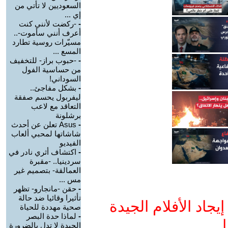
السعوديين لا تأتي من
إي ...
-
-ركضت لأنني كنت
أعرف أنني سأموت-..
مسيّرات روسية تطارد
المسع ...
-
-حبوب براز- للتخفيف
من حساسية الفول
السوداني!
-
بشكل مفاجئ..
ليفربول يحسم صفقة
التعاقد مع لاعب
برشلونة
-
Asus تعلن عن أحدث
شاشاتها لمحبي ألعاب
الفيديو
-
اكتشاف أثري نادر في
سردينيا.. -مقبرة
العمالقة- بتصميم غير
مس ...
-
حقن -مانجارو- تظهر
تأثيرا وقائيا ضد حالة
جاد الأفلام الجيدة
صحية مهددة للحياة
-
لماذا حدة البصر
ا
الجيدة لا تدل بالضرورة