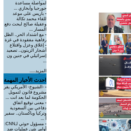
لمواصلة مساعدة
جورجيا وأبخازي ...
-
باريس على موعد
للقاء محمد تكالة
وعقيلة صالح لبحث دفع
المسار ...
-
مع اشتداد الحر.. الظل
رفاهية مفقودة في غزة
-
إغلاق وعزل واقتلاع
أشجار الزيتون.. تصعيد
إسرائيلي في جنين ون
...
المزيد.....
احدث الأخبار المهمة
-
-الشيوخ- الأمريكي يقر
مشروع قانون لتمويل
الحكومة لما بعد انت ...
-
معنى توقيع اتفاق
دفاعي بين السعودية
وتركيا وباكستان.. سفير
أ ...
-
مسؤول حوثي لـCNN:
أوامر شن عمليات ضد