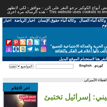
 أنواع الكوكيز نرجو النقر على الزر - موافق - لكي لاتظهر
This website uses cookies to ensure you ge
وكالة أنباء العمال
-
وكالة أنباء حقوق الإنسان
-
اخبار الرياضة
-
اخبار
لوم
التبرع للموقع - ادعمونا
حرية والعدالة الاجتماعية للجميع
"
تى نالها أعلام في الفكر والثقافة
قر هنا لاستخدام الموقع البديل
كوردي
English
غطاء الأميركي
اخر الافلام
ي: إسرائيل تختبئ