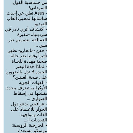
من حساسية الفول
السوداني!
-
Asus تعلن عن أحدث
شاشاتها لمحبي ألعاب
الفيديو
-
اكتشاف أثري نادر في
سردينيا.. -مقبرة
العمالقة- بتصميم غير
مس ...
-
حقن -مانجارو- تظهر
تأثيرا وقائيا ضد حالة
صحية مهددة للحياة
-
لماذا حدة البصر
الجيدة لا تدل بالضرورة
على صحة العينين؟
-
القوات الجوية
الأوكرانية تعترف مجددا
بفشلها في إسقاط
الصواري ...
-
عراقجي يدعو دول
الجوار للاعتماد على
الذات ومواجهة
التحديات ا ...
-
الخارجية الروسية:
موسكو مستعدة