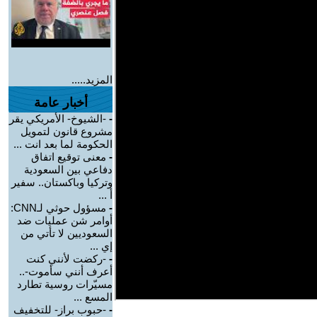
المزيد.....
أخبار عامة
-
-الشيوخ- الأمريكي يقر
مشروع قانون لتمويل
الحكومة لما بعد انت ...
-
معنى توقيع اتفاق
دفاعي بين السعودية
وتركيا وباكستان.. سفير
أ ...
-
مسؤول حوثي لـCNN:
أوامر شن عمليات ضد
السعوديين لا تأتي من
إي ...
-
-ركضت لأنني كنت
أعرف أنني سأموت-..
مسيّرات روسية تطارد
المسع ...
-
-حبوب براز- للتخفيف