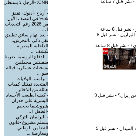
CNN: -الرجل لا يستطي
...
-
أرباح -أدنوك- تقفز
59% في النصف الأول
من 2026 رغم التحديات
ا ...
-
بعد اتهام سائق تطبيق
نقل ذكي بالتحرش..
الداخلية المصرية
تكشف ...
-
الدفاع الروسية: ضربنا
سفينتين محملتين
بشحنات عسكرية قبالة
سو ...
-
ترامب: الولايات
المتحدة تمتلك كميات
هائلة من الذخائر
-
كيف انطبعت الأجساد
البشرية على جدران
هيروشيما بجحيم
-الطفل ا ...
-
البرلمان التركي
يتسلم مشروع -قانون
التضامن الوطني-..
ومعارضة ...