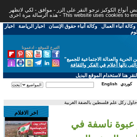
 أنواع الكوكيز نرجو النقر على الزر - موافق - لكي لاتظهر
This website uses cookies to ensure you ge
وكالة أنباء العمال
-
وكالة أنباء حقوق الإنسان
-
اخبار الرياضة
-
اخبار
لوم
التبرع للموقع - ادعمونا
حرية والعدالة الاجتماعية للجميع
"
تى نالها أعلام في الفكر والثقافة
قر هنا لاستخدام الموقع البديل
كوردي
English
اول ركل علم فلسطين بالضفة الغربية
اخر الافلام
 عبوة ناسفة في