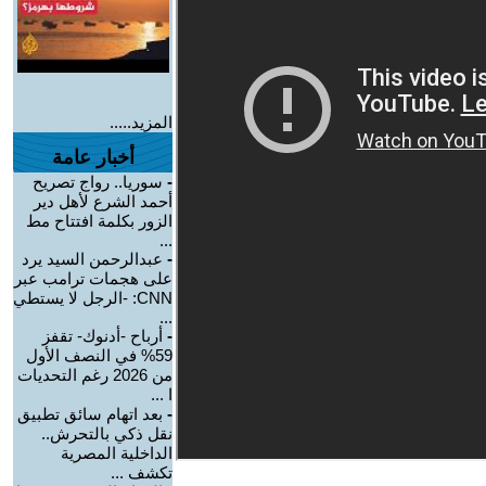
المزيد.....
أخبار عامة
-
سوريا.. رواج تصريح
أحمد الشرع لأهل دير
الزور بكلمة افتتاح مط
...
-
عبدالرحمن السيد يرد
على هجمات ترامب عبر
CNN: -الرجل لا يستطي
...
-
أرباح -أدنوك- تقفز
59% في النصف الأول
من 2026 رغم التحديات
ا ...
-
بعد اتهام سائق تطبيق
نقل ذكي بالتحرش..
الداخلية المصرية
تكشف ...