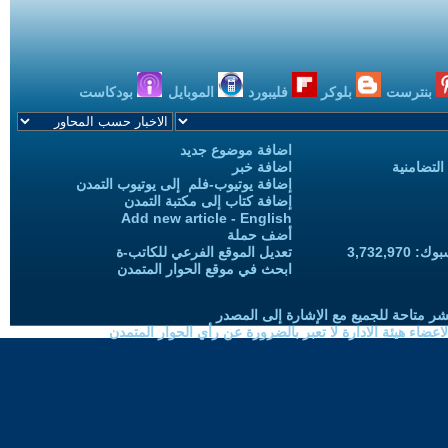
بنترست
بلوكر
فليبورد
الموبايل
بودكاست
اضافة موضوع جديد
التضامنية
اضافة خبر
إضافة يوتيوب-فلم إلى يوتيوب التمدن
إضافة كتاب إلى مكتبة التمدن
Add new article - English
أضف حملة
3,732,97
تعديل الموقع الفرعي للكاتب-ة
ابحث في موقع الحوار المتمدن
شر متاحة للجميع مع الإشارة إلى المصدر
ضاء هيئة الادارة لا تعبر بالضرورة عن رأي الحوار المتمدن