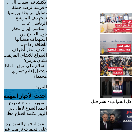
لاكتشاف أسباب ال ...
-
فرنسا ترصد حملة
تضليل مرتبطة بروسيا
تستهدف المرشح
الرئاسي غا ...
-
مباشر: إيران تحذر
دول الخليج من
استهداف منشآتها
للطاقة ردا ع ...
-
كيف ينظر أطراف
الصراع للاتفاق المرتقب
بشأن هرمز؟
-
سلام على ورق.. لماذا
يشتعل إقليم تيغراي
مجددا؟
المزيد.....
احدث الأخبار المهمة
-
سوريا.. رواج تصريح
أحمد الشرع لأهل دير
الزور بكلمة افتتاح مط
...
-
عبدالرحمن السيد يرد
على هجمات ترامب عبر