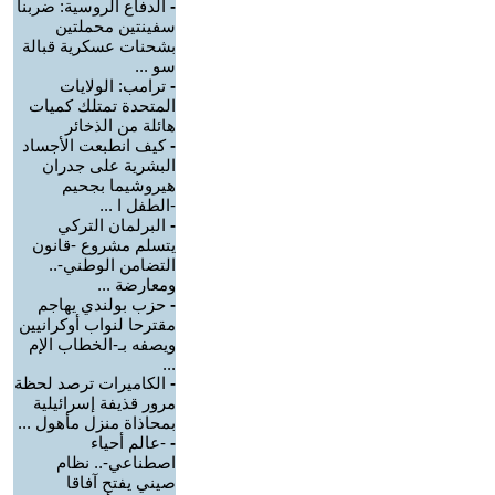
-
الدفاع الروسية: ضربنا
سفينتين محملتين
بشحنات عسكرية قبالة
سو ...
-
ترامب: الولايات
المتحدة تمتلك كميات
هائلة من الذخائر
-
كيف انطبعت الأجساد
البشرية على جدران
هيروشيما بجحيم
-الطفل ا ...
-
البرلمان التركي
يتسلم مشروع -قانون
التضامن الوطني-..
ومعارضة ...
-
حزب بولندي يهاجم
مقترحا لنواب أوكرانيين
ويصفه بـ-الخطاب الإم
...
-
الكاميرات ترصد لحظة
مرور قذيفة إسرائيلية
بمحاذاة منزل مأهول ...
-
-عالم أحياء
اصطناعي-.. نظام
صيني يفتح آفاقا