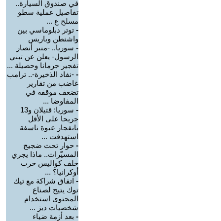
في صندوق السيارة..
تفاصيل عملية سطو
مسلح ع ...
-
توتر دبلوماسي بين
واشنطن وباريس
-
سوريا.. -منبر أنصار
الرسول- يعلن عن تبني
تفجير جرمانا وحصيلة ...
-
-نفاد الذخيرة-.. ترامب
غاضب من تقارير
تضعف موقفه في
المفاوضا ...
-
سوريا: قتيلان و13
جريحا على الأقل
بانفجار عبوة ناسفة
استهدفت ...
-
حوار تحت ضجيج
المسيّرات.. ماذا يجري
خلف كواليس حرب
أوكرانيا؟ ...
-
اتفاق شراكة مع تيك
توك يتيح لصناع
المحتوى استخدام
شخصيات ديز ...
-
بعد أزمة ضياء