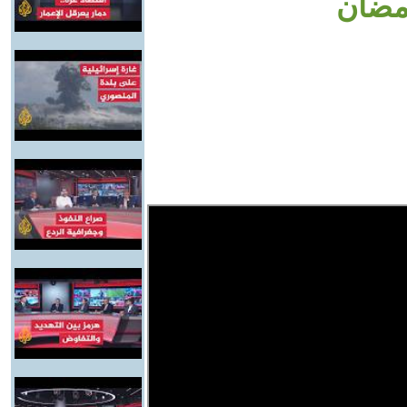
رمضان