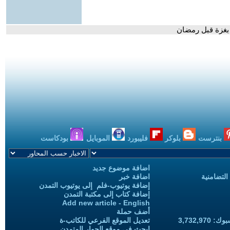
 بغزة قبل رمضان
بنترست
بلوكر
فليبورد
الموبايل
بودكاست
اضافة موضوع جديد
التضامنية
اضافة خبر
إضافة يوتيوب-فلم إلى يوتيوب التمدن
إضافة كتاب إلى مكتبة التمدن
Add new article - English
أضف حملة
3,732,97
تعديل الموقع الفرعي للكاتب-ة
ابحث في موقع الحوار المتمدن