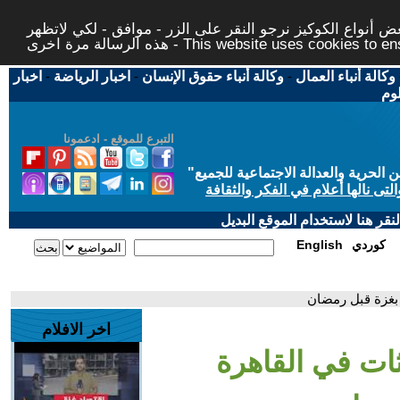
 أنواع الكوكيز نرجو النقر على الزر - موافق - لكي لاتظهر
This website uses cookies to ensure you ge
وكالة أنباء العمال
-
وكالة أنباء حقوق الإنسان
-
اخبار الرياضة
-
اخبار
لوم
التبرع للموقع - ادعمونا
حرية والعدالة الاجتماعية للجميع
"
تى نالها أعلام في الفكر والثقافة
قر هنا لاستخدام الموقع البديل
كوردي
English
 بغزة قبل رمضان
اخر الافلام
ات في القاهرة