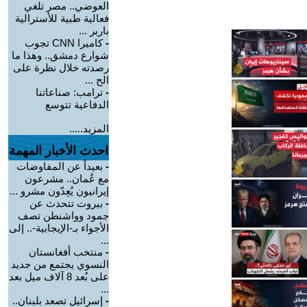
العوضي.. مصر تلغي
فعالية طبية للأسترالية
باربر ...
-
كاميرا CNN تجوب
شوارع دمشق.. وهذا ما
رصدته خلال نظرة على
الح ...
-
ترامب: صناعاتنا
الدفاعية تتوسع
المزيد.....
احدث الأخبار المهمة
-
بعيداً عن المفاوضات
مع عُمان.. مشرعون
إيرانيون يُعِدّون مشرو ...
-
بيروت تتحدث عن
جمود وواشنطن تصف
الأجواء بـ-الإيجابية-.. إلى
...
-
منتخب أفغانستان
النسوي يجتمع من جديد
على بُعد 8 آلاف ميل بعد
...
-
إسرائيل تصعد بلبنان..