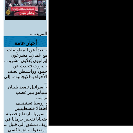
المزيد.....
أخبار عامة
-
بعيداً عن المفاوضات
مع عُمان.. مشرعون
إيرانيون يُعِدّون مشرو ...
-
بيروت تتحدث عن
جمود وواشنطن تصف
الأجواء بـ-الإيجابية-.. إلى
...
-
إسرائيل تصعد بلبنان..
نتنياهو يثير غضب
ترامب
-
روسيا تستضيف
أطفالا فلسطينيين
-
سوريا.. ارتفاع حصيلة
ضحايا تفجير جرمانا في
ريف دمشق إلى قتيل ...
-
وضعوا سائق تاكسي