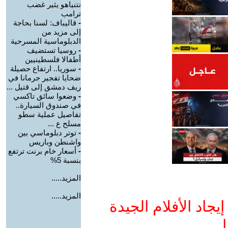
نتنياهو يثير غضب
ترامب
-
قاليباف: لسنا بحاجة
إلى مزيد من
الدبلوماسية المسرحية
-
روسيا تستضيف
أطفالا فلسطينيين
-
سوريا.. ارتفاع حصيلة
ضحايا تفجير جرمانا في
ريف دمشق إلى قتيل ...
-
وضعوا سائق تاكسي
في صندوق السيارة..
تفاصيل عملية سطو
مسلح ع ...
-
توتر دبلوماسي بين
واشنطن وباريس
-
أسعار خام برنت ترتفع
بنسبة 5%
المزيد.....
المزيد.....
جاد الأفلام الجيدة
ا