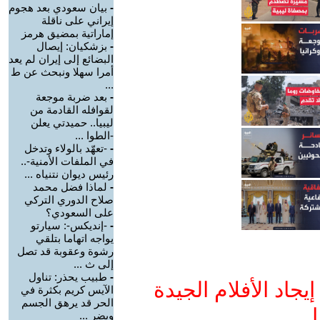
-
بيان سعودي بعد هجوم
إيراني على ناقلة
إماراتية بمضيق هرمز
-
بزشكيان: إيصال
البضائع إلى إيران لم يعد
أمرا سهلا ونبحث عن ط
...
-
بعد ضربة موجعة
لقوافله القادمة من
ليبيا.. حميدتي يعلن
-الطوا ...
-
-تعهّد بالولاء وتدخل
في الملفات الأمنية-..
رئيس ديوان نتنياه ...
-
لماذا فضل محمد
صلاح الدوري التركي
على السعودي؟
-
-إنديكس-: سيارتو
يواجه اتهاما بتلقي
رشوة وعقوبة قد تصل
إلى ث ...
-
طبيب يحذر: تناول
جاد الأفلام الجيدة
الآيس كريم بكثرة في
الحر قد يرهق الجسم
ا
ويضر ...