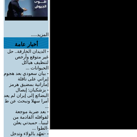
المزيد.....
أخبار عامة
-
الديدان الخارقة.. حل
غير متوقع وأرخص
لتنظيف هياكل
الحيوانات ...
-
بيان سعودي بعد هجوم
إيراني على ناقلة
إماراتية بمضيق هرمز
-
بزشكيان: إيصال
البضائع إلى إيران لم يعد
أمرا سهلا ونبحث عن ط
...
-
بعد ضربة موجعة
لقوافله القادمة من
ليبيا.. حميدتي يعلن
-الطوا ...
-
-تعهّد بالولاء وتدخل