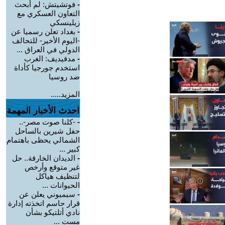
-
فوتشيتش: لم أبحث
التعاون العسكري مع
زيلينسكي
-
بغداد تعلن رسميا عن
-اليوم الأخير- للتحالف
الدولي في العراق ...
-
مدفيديف: الغرب
استخدم جورجيا كأداة
ضد روسيا
المزيد.....
احدث الأخبار المهمة
-
-كلنا صوت مصر-..
حفل شيرين بالساحل
الشمالي يحظى باهتمام
كبير ...
-
الديدان الخارقة.. حل
غير متوقع وأرخص
لتنظيف هياكل
الحيوانات ...
-
سيميوني يعلن عن
قرار حاسم اتخذته إدارة
نادي أتلتيكو بشأن
مست ...