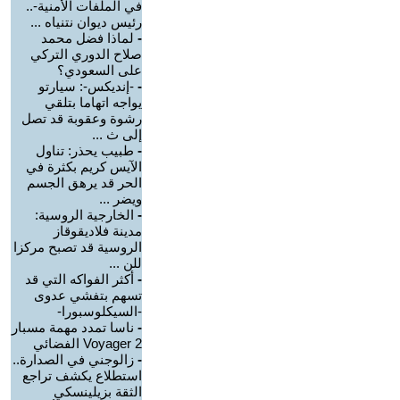
في الملفات الأمنية-..
رئيس ديوان نتنياه ...
-
لماذا فضل محمد
صلاح الدوري التركي
على السعودي؟
-
-إنديكس-: سيارتو
يواجه اتهاما بتلقي
رشوة وعقوبة قد تصل
إلى ث ...
-
طبيب يحذر: تناول
الآيس كريم بكثرة في
الحر قد يرهق الجسم
ويضر ...
-
الخارجية الروسية:
مدينة فلاديقوقاز
الروسية قد تصبح مركزا
للن ...
-
أكثر الفواكه التي قد
تسهم بتفشي عدوى
-السيكلوسبورا-
-
ناسا تمدد مهمة مسبار
Voyager 2 الفضائي
-
زالوجني في الصدارة..
استطلاع يكشف تراجع
الثقة بزيلينسكي