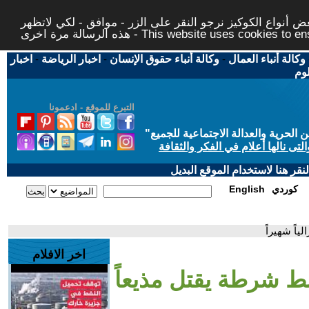
 أنواع الكوكيز نرجو النقر على الزر - موافق - لكي لاتظهر
This website uses cookies to ensure you ge
وكالة أنباء العمال
-
وكالة أنباء حقوق الإنسان
-
اخبار الرياضة
-
اخبار
لوم
التبرع للموقع - ادعمونا
حرية والعدالة الاجتماعية للجميع
"
تى نالها أعلام في الفكر والثقافة
قر هنا لاستخدام الموقع البديل
كوردي
English
اً شهيراً
اخر الافلام
بط شرطة يقتل مذيعاً