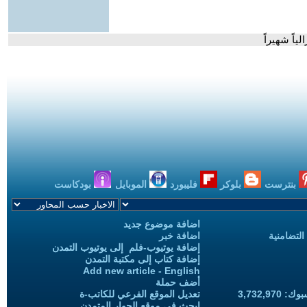
اً شهيراً
بنترست
بلوكر
فليبورد
الموبايل
بودكاست
اضافة موضوع جديد
التضامنية
اضافة خبر
إضافة يوتيوب-فلم إلى يوتيوب التمدن
إضافة كتاب إلى مكتبة التمدن
Add new article - English
أضف حملة
3,732,97
تعديل الموقع الفرعي للكاتب-ة
ابحث في موقع الحوار المتمدن