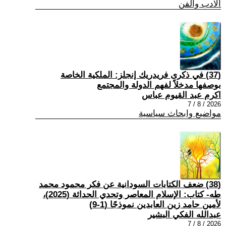
الادب والفن
(37) في ذكرى فريدريك إنجلز: الملكية الخاصة
بوصفها مدخلاً لفهم الدولة والمجتمع
اكرم عبد القيوم عباس
2026 / 8 / 7
مواضيع وابحاث سياسية
(38) ضعف الكتابات السودانية عن فكر محمود محمد
طه- كتاب: الإسلام المعاصر وتحدي الحداثة (2025)،
لأمين حامد زين العابدين نموذجًا (1-9)
عبدالله الفكي البشير
2026 / 8 / 7