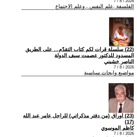
2026 / 8 / 7
الفلسفة ,علم النفس , وعلم الاجتماع
(22) سلسلة قرات لكم كتاب التقدّم… على الطريق
المسدود للدكتور عصمت سيف الدولة
الناصر خشيني
2026 / 8 / 7
مواضيع وابحاث سياسية
(23) اوراق (من دفتر مذكراتي) للراحل عامر عبد الله
(17)
كاظم الموسوي
2026 / 8 / 7