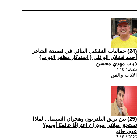
(24) جماليات التشكيل البنائي في قصيدة الشاعر
أحمد فشلان الوائلي { استذكار مظفر النواب}
ذياب مهدي محسن
2026 / 8 / 7
الادب والفن
(25) بين بريق التلفزيون وهجران السينما... لماذا
تستحق ميلاني مودران اعترافًا عالميًا أوسع؟
عدي حاتم
2026 / 8 / 7