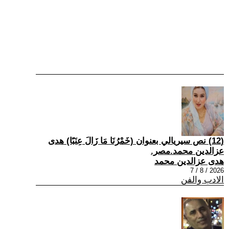
(12) نص سيريالي بعنوان (خَمْرُنَا مَا زَالَ عِنَبًا) هدى
عزالدين محمد.مصر.
هدى عزالدين محمد
2026 / 8 / 7
الادب والفن