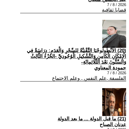
2026 / 8 / 7
قضايا ثقافية
(20) الْأَنْطُولُوجْيَا التِّقْنِيَّةُ لِلسِّحْرِ وَالْعَدَمِ: دِرَاسَةٌ فِي
الْإِمْكَانِ الْكَامِنِ وَالتَّشْكِيلِ الْوُجُودِيِّ -الجُزْءُ الثَّالِثُ
وَالسِّتُّونَ بَعْدَ الثَّلَاثِمِائَةِ-
حمودة المعناوي
2026 / 8 / 7
الفلسفة ,علم النفس , وعلم الاجتماع
(21) ما قبل الدولة ... ما بعد الدولة
عدنان الصباح