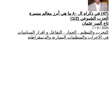
(47) في ذكراه ال ٨٠ ما هي أبرز معالم مسيرة
الحزب الشيوعي (1/2)
تاج السر عثمان
2026 / 8 / 7
التحزب والتنظيم , الحوار , التفاعل و اقرار السياسات
في الاحزاب والمنظمات اليسارية والديمقراطية