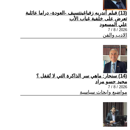
(13) فيلم أندريه زفياغينتسيف -العودة- دراما عائلية
تعرض على خلفية غياب الأب
علي المسعود
2026 / 8 / 7
الادب والفن
(14) سنجار: ماهي سر الذاكرة التي لا تُقفل ؟
مجيد حسو مراد
2026 / 8 / 7
مواضيع وابحاث سياسية