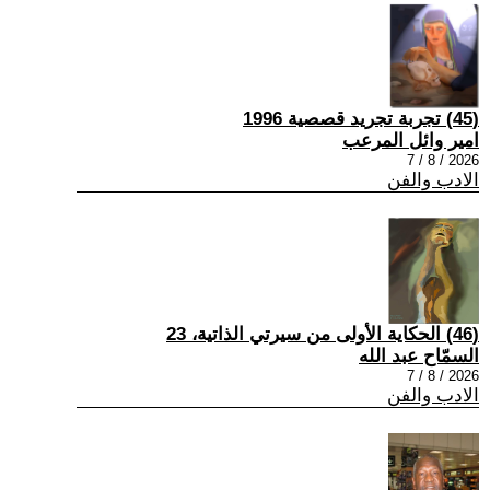
(45) تجربة تجريد قصصية 1996
امير وائل المرعب
2026 / 8 / 7
الادب والفن
(46) الحكاية الأولى من سيرتي الذاتية، 23
السمّاح عبد الله
2026 / 8 / 7
الادب والفن