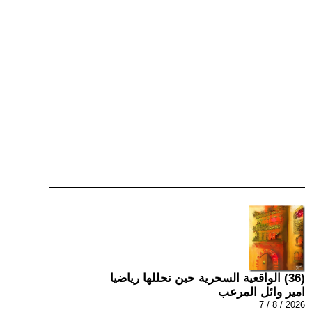
(36) الواقعية السحرية حين نحللها رياضيا
امير وائل المرعب
2026 / 8 / 7