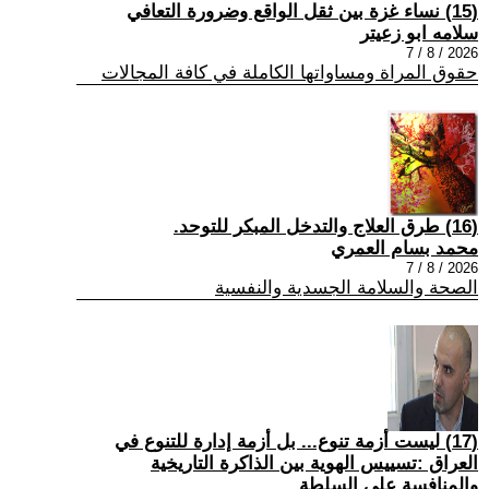
(15) نساء غزة بين ثقل الواقع وضرورة التعافي
سلامه ابو زعيتر
2026 / 8 / 7
حقوق المراة ومساواتها الكاملة في كافة المجالات
(16) طرق العلاج والتدخل المبكر للتوحد.
محمد بسام العمري
2026 / 8 / 7
الصحة والسلامة الجسدية والنفسية
(17) ليست أزمة تنوع... بل أزمة إدارة للتنوع في
العراق :تسييس الهوية بين الذاكرة التاريخية
والمنافسة على السلطة