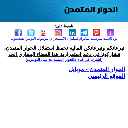
تابعونا على:
بودكاست
بنترست
تيلكرام
لينكدإن
الانستغرام
اليوتيوب
التويتر
الفيسبوك
تبرعاتكم وتبرعاتكن المالية تحفظ استقلال الحوار المتمدن،
فشاركونا في دعم استمرارية هذا الفضاء اليساري الحر
[اشترك في قناة ‫«الحوار المتمدن» على اليوتيوب]
الحوار المتمدن - موبايل
الموقع الرئيسي