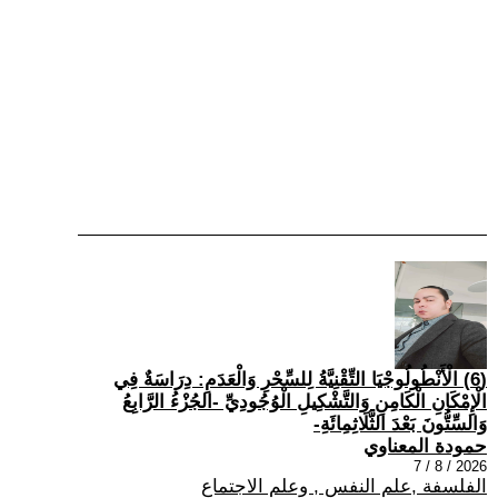
(6) الْأَنْطُولُوجْيَا التِّقْنِيَّةُ لِلسِّحْرِ وَالْعَدَمِ: دِرَاسَةٌ فِي
الْإِمْكَانِ الْكَامِنِ وَالتَّشْكِيلِ الْوُجُودِيِّ -الجُزْءُ الرَّابِعُ
وَالسِّتُّونَ بَعْدَ الثَّلَاثِمِائَةِ-
حمودة المعناوي
2026 / 8 / 7
الفلسفة ,علم النفس , وعلم الاجتماع