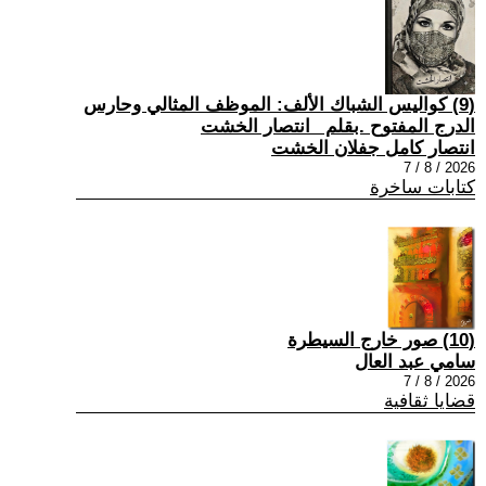
(9) كواليس الشباك الألف: الموظف المثالي وحارس
الدرج المفتوح .بقلم _انتصار الخشت
انتصار كامل جفلان الخشت
2026 / 8 / 7
كتابات ساخرة
(10) صور خارج السيطرة
سامي عبد العال
2026 / 8 / 7
قضايا ثقافية