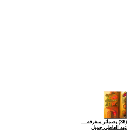
(36) بضمائر متفرقة ...
عبد العاطي جميل