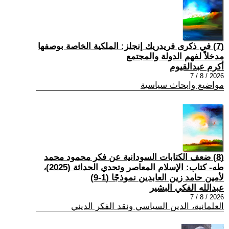
(7) في ذكرى فريدريك إنجلز: الملكية الخاصة بوصفها
مدخلاً لفهم الدولة والمجتمع
أكرم عبدالقيوم
2026 / 8 / 7
مواضيع وابحاث سياسية
(8) ضعف الكتابات السودانية عن فكر محمود محمد
طه- كتاب: الإسلام المعاصر وتحدي الحداثة (2025)،
لأمين حامد زين العابدين نموذجًا (1-9)
عبدالله الفكي البشير
2026 / 8 / 7
العلمانية، الدين السياسي ونقد الفكر الديني