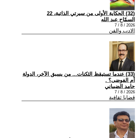
(32) الحكاية الأولى من سيرتي الذاتية، 22
السمّاح عبد الله
2026 / 8 / 7
الادب والفن
(33) عندما تستيقظ الثكنات... من يسبق الآخر، الدولة
أم الفوضى؟ .
حامد الضبياني
2026 / 8 / 7
قضايا ثقافية