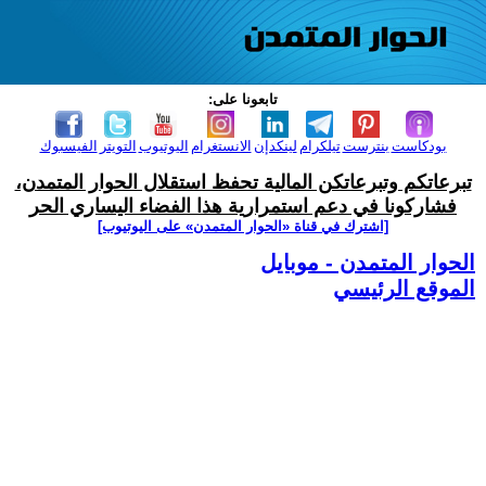
تابعونا على:
بودكاست
بنترست
تيلكرام
لينكدإن
الانستغرام
اليوتيوب
التويتر
الفيسبوك
تبرعاتكم وتبرعاتكن المالية تحفظ استقلال الحوار المتمدن،
فشاركونا في دعم استمرارية هذا الفضاء اليساري الحر
[اشترك في قناة ‫«الحوار المتمدن» على اليوتيوب]
الحوار المتمدن - موبايل
الموقع الرئيسي