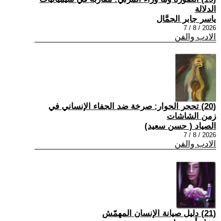
الدلالة
ياسر جابر الجمَّال
2026 / 8 / 7
الادب والفن
(20) تحجر الحوار: صرخة ضد الجفاء الإنساني في
زمن الشاشات
الصياد ‏( حسن سعيد‏)
2026 / 8 / 7
الادب والفن
(21) دليل صيانة الإنسان المهمّش