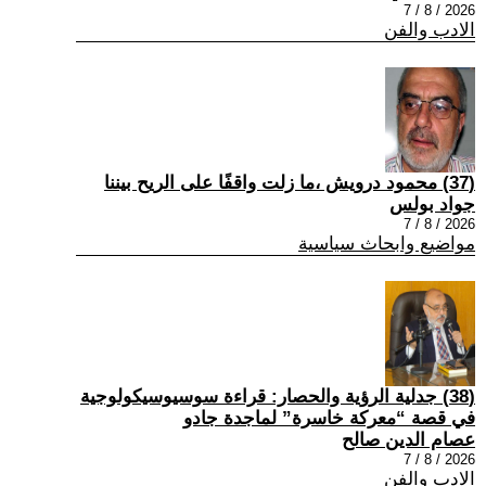
2026 / 8 / 7
الادب والفن
(37) محمود درويش ،ما زلت واقفًا على الريح بيننا
جواد بولس
2026 / 8 / 7
مواضيع وابحاث سياسية
(38) جدلية الرؤية والحصار: قراءة سوسيوسيكولوجية
في قصة “معركة خاسرة” لماجدة جادو
عصام الدين صالح
2026 / 8 / 7
الادب والفن