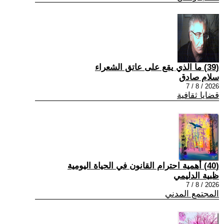
(39) ما الذي يقع على عاتق الشعراء
سلام صادق
2026 / 8 / 7
قضايا ثقافية
(40) أهمية احترام القانون في الحياة اليومية
ظبية الدليمي
2026 / 8 / 7
المجتمع المدني