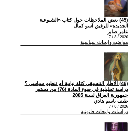
(45) بعض الملاحظات حول كتاب «الشيوعية
الجديدة» للرفيق آسو كمال
عامر صابر
2026 / 8 / 7
مواضيع وابحاث سياسية
(46) الاطار التنسيقي كتلة نيابية أم تنظيم سياسي ؟
دراسة تحليلية في ضوء المادة (76) من دستور
جمهورية العراق لسنة 2005
طيف باسم هادي
2026 / 8 / 7
دراسات وابحاث قانونية