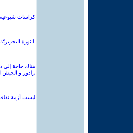
الثورة التحريريّ
هناك حاجة إلى دفن
رادور و الجيش ال
ليست أزمة ثقافة: 