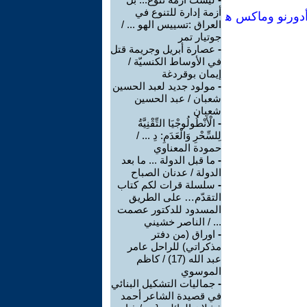
أزمة إدارة للتنوع في
تنوير كخداع جماعي[Manual no74] :تيودور أدورنو وماكس ه
العراق :تسييس الهو ... /
جوتيار تمر
-
عصارة أبريل وجريمة قتل
في الأوساط الكنسيّة /
إيمان بوقردغة
-
مولود جديد لعبد الحسين
شعبان / عبد الحسين
شعبان
-
الْأَنْطُولُوجْيَا التِّقْنِيَّةُ
لِلسِّحْرِ وَالْعَدَمِ: دِ ... /
حمودة المعناوي
-
ما قبل الدولة ... ما بعد
الدولة / عدنان الصباح
-
سلسلة قرات لكم كتاب
التقدّم… على الطريق
المسدود للدكتور عصمت
... / الناصر خشيني
-
اوراق (من دفتر
مذكراتي) للراحل عامر
عبد الله (17) / كاظم
الموسوي
-
جماليات التشكيل البنائي
في قصيدة الشاعر أحمد