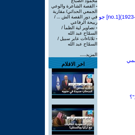
محمود الصباغ
-
القصة الشاعرة والوعي
الجمعي الحداثي/ مقاربة
كراسات شيوعية [81Manual no]:فصل من كتاب(التشيؤ ووعي الطبقة العاملة-1923)[no.1] جو
في دور القصة الش ... /
ربيحة الرفاعي
-
تصاوير لية الظمأ /
السمّاح عبد الله
-
ثلاثاءات عابر سبيل /
السمّاح عبد الله
المزيد.....
ممي
اخر الافلام
”؟