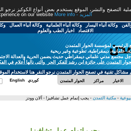
ة التصفح والنشر، الموقع يستخدم بعض أنواع الكوكيز نرجو النق
More info - المزيد
experience on our website
الفن
-
وكالة أنباء اليسار
-
وكالة أنباء العلمانية
-
وكالة أنباء العمال
-
وكا
الاقتصاد
-
اخبار الطب والعلوم
 الرئيسي لمؤسسة الحوار المتمدن
، علمانية، ديمقراطية، تطوعية وغير ربحية
ل مجتمع مدني علماني ديمقراطي حديث يضمن الحرية والعدالة الاجتم
حوار المتمدن على جائزة ابن رشد للفكر الحر والتى نالها أعلام في الفك
م مشاكل تقنية في تصفح الحوار المتمدن نرجو النقر هنا لاستخدام الموقع
كوردي
English
الاخبار
مراكز
الحوار المتمدن
شيوعية
-
مكتبة التمدن
- يجب إتمام عمل تشافيز! - آلان وودز
يجب إتمام عمل تشافيز!