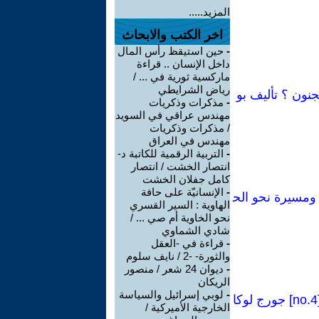
المزيد.....
اخر الكتب والابحاث
-
حين استيقظ رأس المال
داخل الإنسان .. قراءة
ماركسية ثورية في ... /
رياض الشرايطي
جنون ؟ تأليف بو
-
مذكرات وذكريات
مهندس عراقي في السويد
/ مذكرات وذكريات
مهندس في العراق
-
التربية الرقمية للكاتبة د-
انتصار الخشت / انتصار
كامل جفلان الخشت
-
الإنسانيّة على حافة
فاضة عمالية، ومسيرة نحو الح
الهاوية : السير القسري
نحو الخاوية أم صي ... /
شادي الشماوي
-
قراءة في -العقل
والثورة- -2 / نايف سلوم
-
ديوان 24 شعر / منصور
الريكان
-
لوبي إسرائيل والسياسة
كراسات شيوعية[84 Manual no]:فصل من كتاب(وجهة نظر البروليتاريا-1923)[no.4] جورج لوكا
الخارجية الأميركية /