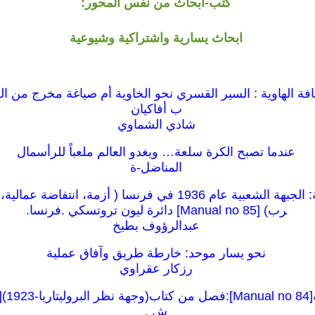
كتب-ابحاث من نفس المحور:
ابحاث يسارية واشتراكية وشيوعية
حافة الهاوية : السير القسري نحو الخاوية أم صياغة مخرج من ال
ب أفاكيان
شادي الشماوي
عندما تصبح الكرة سلعة… ويغدو العالم ملعباً للرأسمال
المناضل-ة
كراسات شيوعية: الجبهة الشعبية عام 1936 في فرنسا ( أزمة، انت
رب) [85 Manual no] دائرة ليون تروتسكي .فرنسا.
عبدالرؤوف بطيخ
نحو يسار موحد: خارطة طريق وآفاق عملية
رزكار عقراوي
ش .