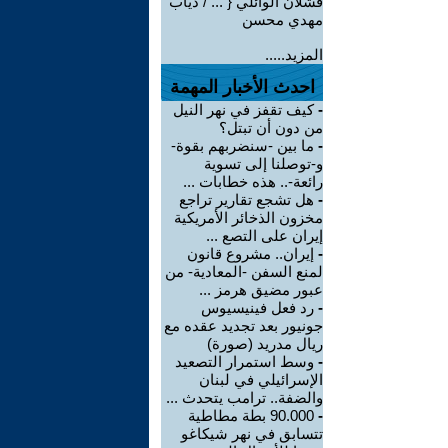
فشلان الوائلي { ... / ذياب
مهدي محسن
المزيد.....
احدث الأخبار المهمة
-
كيف تقفز في نهر النيل
من دون أن تبتل؟
-
ما بين -سنضربهم بقوة-
و-توصلنا إلى تسوية
رائعة-.. هذه خطابات ...
-
هل تشجع تقارير تراجع
مخزون الذخائر الأمريكية
إيران على التصع ...
-
إيران.. مشروع قانون
لمنع السفن -المعادية- من
عبور مضيق هرمز ...
-
رد فعل فينيسيوس
جونيور بعد تجديد عقده مع
ريال مدريد (صورة)
-
وسط استمرار التصعيد
الإسرائيلي في لبنان
والضفة.. ترامب يتحدث ...
-
90.000 بطة مطاطية
تتسابق في نهر شيكاغو