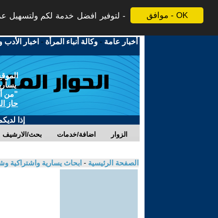
موافق - OK
لتوفير افضل خدمة لكم ولتسهيل عملي
أخبار عامة
-
وكالة أنباء المرأة
-
اخبار الأدب و
الموقع
يسارية
"من أج
حاز ال
إذا لديك
الزوار
اضافة/خدمات
بحث/الارشيف
الصفحة الرئيسية
-
ابحاث يسارية واشتراكية و