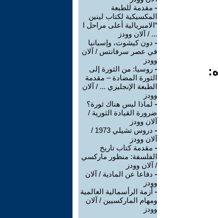
-
مقدمة للطبعة
المكسيكية لكتاب لينين
“الامبريالية أعلى مراحل ا
... / آلان وودز
-
دون كيشوت، وإسبانيا
في عصر سرفانتس / آلان
وودز
ه:
-
روسيا: من الثورة إلى
الثورة المضادة – مقدمة
الطبعة الإنجليزي ... / آلان
وودز
-
لماذا ليس هناك ثورة؟
ضرورة القيادة الثورية /
آلان وودز
-
دروس تشيلي 1973 /
آلان وودز
-
مقدمة كتاب تاريخ
الفلسفة: منظور ماركسي
/ آلان وودز
-
دفاعا عن المادية / آلان
وودز
-
أزمة الرأسمالية العالمية
ومهام الماركسيين / آلان
وودز