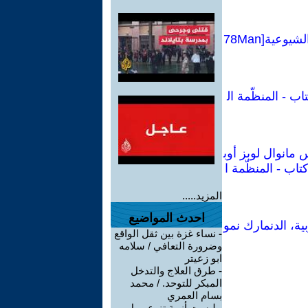
كراسات شيوعية :تقرير عن الأزمة الاقتصادية العالمية والمهام الجديدة للأممية الشيوعية[78Man
اب - المنظّمة ال
 مانوال لوبز أوب
تاب - المنظّمة ا
المزيد.....
احدث المواضيع
ية، الدنمارك نمو
-
نساء غزة بين ثقل الواقع
وضرورة التعافي / سلامه
ابو زعيتر
-
طرق العلاج والتدخل
المبكر للتوحد. / محمد
بسام العمري
-
ليست أزمة تنوع... بل