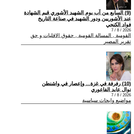
(9) السابع من آب يوم الشهيد الأشوري قيم الشهادة
عند الأشوريين ودور الشهيد في صناعة التاريخ
فواد الكنجي
2026 / 8 / 7
القومية , المسالة القومية , حقوق الاقليات و حق
تقرير المصير
(10) رفرفة في غزة... وإعصار في واشنطن
نوال عايد الفاعوري
2026 / 8 / 7
مواضيع وابحاث سياسية