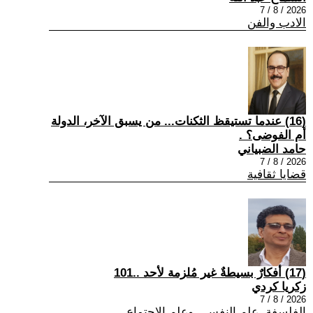
2026 / 8 / 7
الادب والفن
(16) عندما تستيقظ الثكنات... من يسبق الآخر، الدولة
أم الفوضى؟ .
حامد الضبياني
2026 / 8 / 7
قضايا ثقافية
(17) أفكارٌ بسيطةٌ غير مُلزمة لأحد ..101
زكريا كردي
2026 / 8 / 7
الفلسفة ,علم النفس , وعلم الاجتماع