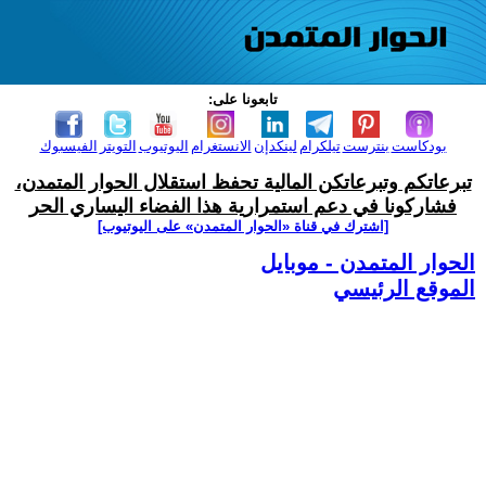
تابعونا على:
بودكاست
بنترست
تيلكرام
لينكدإن
الانستغرام
اليوتيوب
التويتر
الفيسبوك
تبرعاتكم وتبرعاتكن المالية تحفظ استقلال الحوار المتمدن،
فشاركونا في دعم استمرارية هذا الفضاء اليساري الحر
[اشترك في قناة ‫«الحوار المتمدن» على اليوتيوب]
الحوار المتمدن - موبايل
الموقع الرئيسي