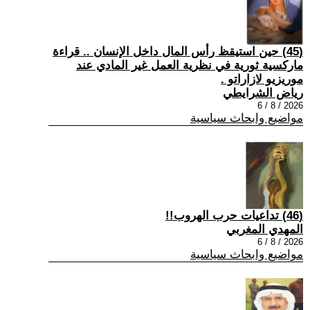
(45) حين استيقظ رأس المال داخل الإنسان .. قراءة
ماركسية ثورية في نظرية العمل غير المادي عند
موريزيو لازاراتو .
رياض الشرايطي
2026 / 8 / 6
مواضيع وابحاث سياسية
(46) تداعيات حرب الهروب!!
المهدي المغربي
2026 / 8 / 6
مواضيع وابحاث سياسية