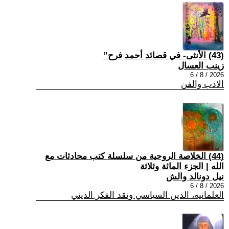
(43) الأنثى- في قصائد أحمد فرح”
زينب العسال
2026 / 8 / 6
الادب والفن
(44) الخلاصة الروحية من سلسلة كتب محادثات مع
الله | الجزء المائة وثلاثة
نيل دونالد والش
2026 / 8 / 6
العلمانية، الدين السياسي ونقد الفكر الديني