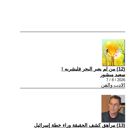
(12) من لم يعبر البحر فليشربه !
سعيد مبشور
2026 / 8 / 7
الادب والفن
(13) مراهق كشف الحقيقة وراء خطة إسرائيل