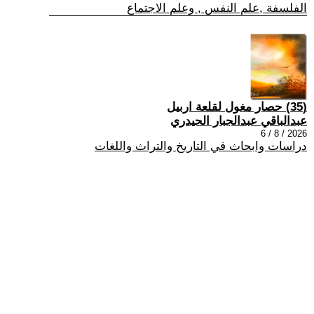
الفلسفة ,علم النفس , وعلم الاجتماع
(35) حصار مغول لقلعة اربيل
عبدالباقي عبدالجبار الحيدري
2026 / 8 / 6
دراسات وابحاث في التاريخ والتراث واللغات