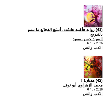
(41) رواية «أغنية هادئة»: أبشع الفجائع ما تنمو
بالتدريج
الصياد حسن سعيد
2026 / 8 / 6
الادب والفن
(42) هذيان! !
محمد الزهراوي أبو نوفل
2026 / 8 / 6
الادب والفن