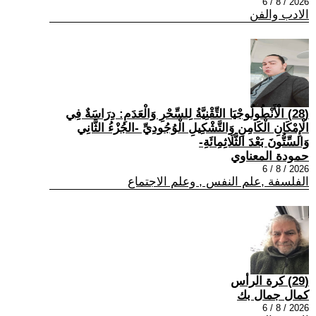
2026 / 8 / 6
الادب والفن
(28) الْأَنْطُولُوجْيَا التِّقْنِيَّةُ لِلسِّحْرِ وَالْعَدَمِ: دِرَاسَةٌ فِي
الْإِمْكَانِ الْكَامِنِ وَالتَّشْكِيلِ الْوُجُودِيِّ -الجُزْءُ الثَّانِي
وَالسِّتُّونَ بَعْدَ الثَّلَاثِمِائَةِ-
حمودة المعناوي
2026 / 8 / 6
الفلسفة ,علم النفس , وعلم الاجتماع
(29) كرة الرأس
كمال جمال بك
2026 / 8 / 6