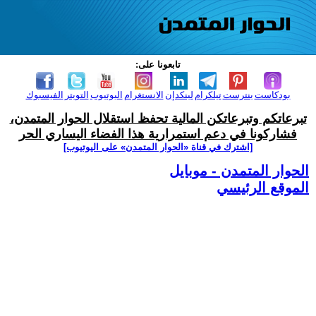
تابعونا على:
بودكاست
بنترست
تيلكرام
لينكدإن
الانستغرام
اليوتيوب
التويتر
الفيسبوك
تبرعاتكم وتبرعاتكن المالية تحفظ استقلال الحوار المتمدن،
فشاركونا في دعم استمرارية هذا الفضاء اليساري الحر
[اشترك في قناة ‫«الحوار المتمدن» على اليوتيوب]
الحوار المتمدن - موبايل
الموقع الرئيسي