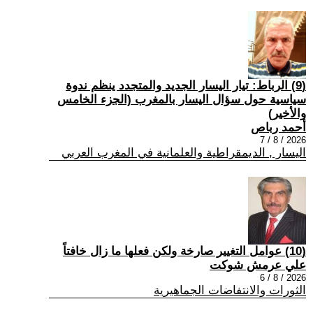
(9) الرباط: تيار اليسار الجديد والمتجدد ينظم ندوة
سياسية حول سؤال اليسار بالمغرب (الجزء الخامس
والأخير)
أحمد رباص
2026 / 8 / 7
اليسار , الديمقراطية والعلمانية في المغرب العربي
(10) عوامل التغيير صارخة ولكن فعلها ما زال خافتاً
علي عرمش شوكت
2026 / 8 / 6
الثورات والانتفاضات الجماهيرية