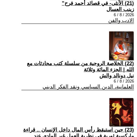
(21) الأنثى- في قصائد أحمد فرح”
زينب العسال
2026 / 8 / 6
الادب والفن
(22) الخلاصة الروحية من سلسلة كتب محادثات مع
الله | الجزء المائة وثلاثة
نيل دونالد والش
2026 / 8 / 6
العلمانية، الدين السياسي ونقد الفكر الديني
(23) حين استيقظ رأس المال داخل الإنسان .. قراءة
ماركسية ثورية في نظرية العمل غير المادي عند