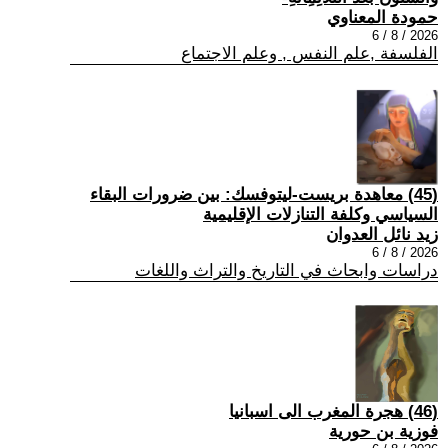
حمودة المعناوي
2026 / 8 / 6
الفلسفة ,علم النفس , وعلم الاجتماع
(45) معاهدة بريست-ليتوفسك: بين ضرورات البقاء
السياسي وكلفة التنازلات الإقليمية
زيد نائل العدوان
2026 / 8 / 6
دراسات وابحاث في التاريخ والتراث واللغات
(46) هجرة المغرب الى اسبانيا
فوزية بن حورية