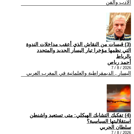
الادب والفن
(3) قبسات من النقاش الذي أعقب مداخلات الندوة
التي نظمها مؤخرا تيار اليسار الجديد والمتجدد
بالرباط
أحمد رباص
2026 / 8 / 7
اليسار , الديمقراطية والعلمانية في المغرب العربي
(4) تفكيك التشابك الهيكلي: متى تستعيد واشنطن
استقلاليتها السياسية؟
سلطان الحربي
2026 / 8 / 7