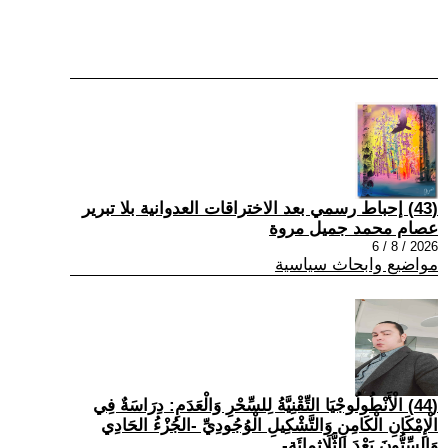
(43) إحباط رسمي بعد الاختراقات العدوانية بلا تبرير
عصام محمد جميل مروة
2026 / 8 / 6
مواضيع وابحاث سياسية
(44) الْأَنْطُولُوجْيَا التِّقْنِيَّةُ لِلسِّحْرِ وَالْعَدَمِ: دِرَاسَةٌ فِي
الْإِمْكَانِ الْكَامِنِ وَالتَّشْكِيلِ الْوُجُودِيِّ -الجُزْءُ الحَادِي
وَالسِّتُّونَ بَعْدَ الثَّلَاثِمِائَةِ-