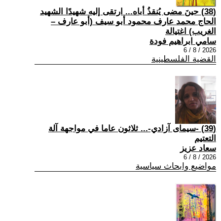
(38) حينَ مضى يُنقذُ أباه... ارتقى إليه شهيدًا الشهيد
الحاج محمد عارف محمود أبو سيف (أبو عارف –
الغريب) اغتيالة
سامي ابراهيم فودة
2026 / 8 / 6
القضية الفلسطينية
(39) -سيمای آزادي-... ثلاثون عاما في مواجهة آلة
التعتيم
سعاد عزيز
2026 / 8 / 6
مواضيع وابحاث سياسية