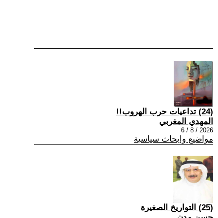
(24) تداعيات حرب الهروب!!
المهدي المغربي
2026 / 8 / 6
مواضيع وابحاث سياسية
(25) التواريخ الصغيرة
حسن مدن