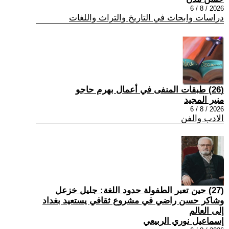
2026 / 8 / 6
دراسات وابحاث في التاريخ والتراث واللغات
(26) طبقات المنفى في أعمال بهرم حاجو
منير المجيد
2026 / 8 / 6
الادب والفن
(27) حين تعبر الطفولة حدود اللغة: جليل خزعل
وشاكر حسن راضي في مشروع ثقافي يستعيد بغداد
إلى العالم
إسماعيل نوري الربيعي