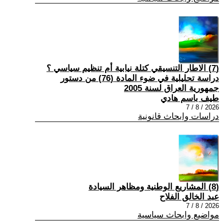
(7) الاطار التنسيقي كتلة نيابية أم تنظيم سياسي ؟
دراسة تحليلية في ضوء المادة (76) من دستور
جمهورية العراق لسنة 2005
طيف باسم هادي
2026 / 8 / 7
دراسات وابحاث قانونية
(8) المشاريع الوطنية ومظاهر السيادة
عبد الخالق الفلاح
2026 / 8 / 7
مواضيع وابحاث سياسية