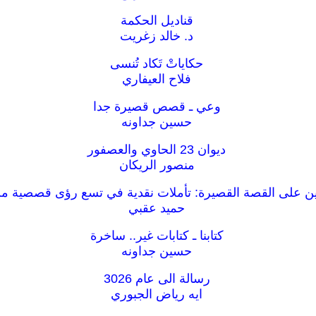
قناديل الحكمة
د. خالد زغريت
حكاياتْ تَكاد تُنسى
فلاح العيفاري
وعي ـ قصص قصيرة جدا
حسين جداونه
ديوان 23 الحاوي والعصفور
منصور الريكان
ن على القصة القصيرة: تأملات نقدية في تسع رؤى قصصية من
حميد عقبي
كتابنا ـ كتابات غير.. ساخرة
حسين جداونه
رسالة الى عام 3026
ايه رياض الجبوري