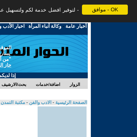
موافق - OK
لتوفير افضل خدمة لكم ولتسهيل عملي
أخبار عامة
-
وكالة أنباء المرأة
-
اخبار الأدب و
الموقع
يسارية
"من أج
حاز ال
إذا لديك
الزوار
اضافة/خدمات
بحث/الارشيف
الصفحة الرئيسية
-
الادب والفن
-
مكتبة التمدن