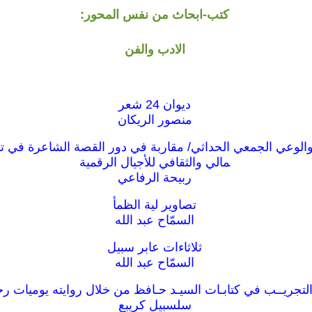
كتب-ابحاث من نفس المحور:
الادب والفن
ديوان 24 شعر
منصور الريكان
الوعي الجمعي الحداثي/ مقاربة في دور القصة الشاعرة في ت
مالي والثقافي للأجيال الرقمية
ربيحة الرفاعي
تصاوير لية الظمأ
السمّاح عبد الله
ثلاثاءات عابر سبيل
السمّاح عبد الله
التجريــب في كتابـات السيـد حـافظ من خلال روايته يوميات ر
سلسبيل كريبع