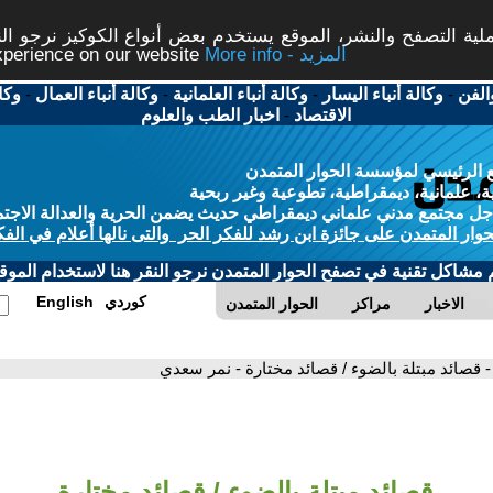
ة التصفح والنشر، الموقع يستخدم بعض أنواع الكوكيز نرجو النق
More info - المزيد
experience on our website
الفن
-
وكالة أنباء اليسار
-
وكالة أنباء العلمانية
-
وكالة أنباء العمال
-
وكا
الاقتصاد
-
اخبار الطب والعلوم
 الرئيسي لمؤسسة الحوار المتمدن
، علمانية، ديمقراطية، تطوعية وغير ربحية
ل مجتمع مدني علماني ديمقراطي حديث يضمن الحرية والعدالة الاجتم
حوار المتمدن على جائزة ابن رشد للفكر الحر والتى نالها أعلام في الفك
م مشاكل تقنية في تصفح الحوار المتمدن نرجو النقر هنا لاستخدام الموقع
كوردي
English
الاخبار
مراكز
الحوار المتمدن
- قصائد مبتلة بالضوء / قصائد مختارة - نمر سعدي
قصائد مبتلة بالضوء / قصائد مختارة