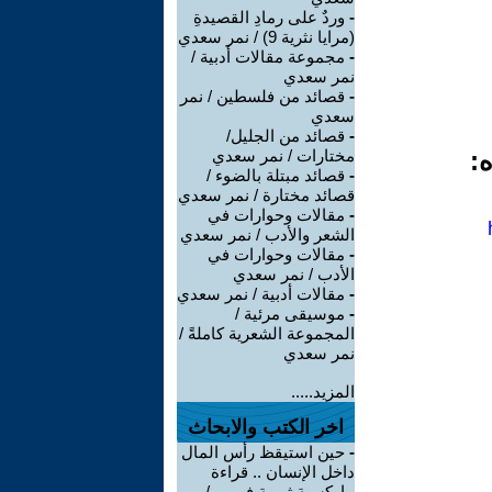
-
وردٌ على رمادِ القصيدةِ
(مرايا نثرية 9) / نمر سعدي
-
مجموعة مقالات أدبية /
نمر سعدي
-
قصائد من فلسطين / نمر
سعدي
-
قصائد من الجليل/
ه:
مختارات / نمر سعدي
-
قصائد مبتلة بالضوء /
قصائد مختارة / نمر سعدي
-
مقالات وحوارات في
الشعر والأدب / نمر سعدي
-
مقالات وحوارات في
الأدب / نمر سعدي
-
مقالات أدبية / نمر سعدي
-
موسيقى مرئية /
المجموعة الشعرية كاملةً /
نمر سعدي
المزيد.....
اخر الكتب والابحاث
-
حين استيقظ رأس المال
داخل الإنسان .. قراءة
ماركسية ثورية في ... /