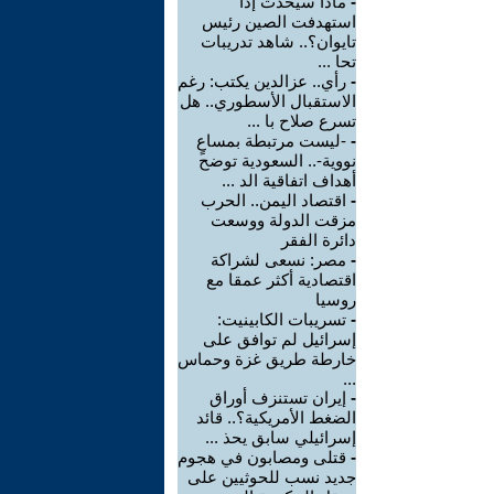
-
ماذا سيحدث إذا
استهدفت الصين رئيس
تايوان؟.. شاهد تدريبات
تحا ...
-
رأي.. عزالدين يكتب: رغم
الاستقبال الأسطوري.. هل
تسرع صلاح با ...
-
-ليست مرتبطة بمساعٍ
نووية-.. السعودية توضح
أهداف اتفاقية الد ...
-
اقتصاد اليمن.. الحرب
مزقت الدولة ووسعت
دائرة الفقر
-
مصر: نسعى لشراكة
اقتصادية أكثر عمقا مع
روسيا
-
تسريبات الكابينيت:
إسرائيل لم توافق على
خارطة طريق غزة وحماس
...
-
إيران تستنزف أوراق
الضغط الأمريكية؟.. قائد
إسرائيلي سابق يحذ ...
-
قتلى ومصابون في هجوم
جديد نسب للحوثيين على