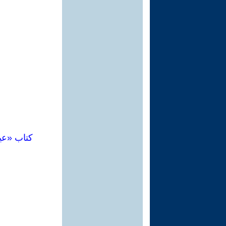
كتاب «عي