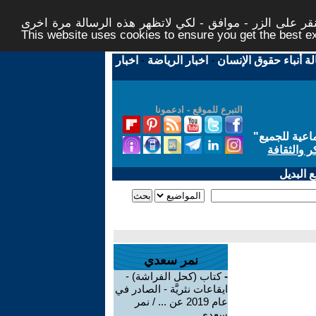
ر على الزر - موافق - لكي لاتظهر هذه الرسالة مرة اخرى -
This website uses cookies to ensure you get the best 
لة أنباء حقوق الإنسان
-
اخبار الرياضة
-
اخبار
التبرع للموقع - ادعمونا
اعية للجميع
"
ر والثقافة
 البديل
نمر سعدي
-
كتاب (كحل الفراشة) -
ايقاعات نثريَّة - الصادر في
عام 2019 عن ... / نمر
سعدي