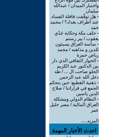
واختبار الميدان / عبدالله
سلمان
-
هل توقّفت قافلة الفساد
عند أطراف بغداد؟ / محمد
حمد
-
حلف مكة وحكاية جَدْي
يعقوب / بير رستم
-
ساسة العراق يسيئون
للدين و مذاهبه / محمد
رياض حمزة
-
الحوار الثقافي الذي دار
بين الدكتور عبد الكريم
الحلو صاحب ال ... / طه
دخل الله عبد الرحمن
-
ذهنية القطيع: حين يتحكم
الجمع في قراراتنا / صلاح
الدين ياسين
-
النظام الدولي ومشكلة
العراق المالية / مضر خليل
عمر
المزيد.....
احدث الأخبار المهمة