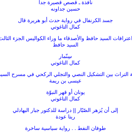
نافذة ـ قصص قصيرة جدا
حسين جداونه
جسد الكرنفال في رواية حدث أبو هريرة قال
كمال التاغوتي
عترافات السيد حافظ والأصدقاء ما وراء الكواليس الجزء الثالث
السيد حافظ
سِنّمار
كمال التاغوتي
التراث بين التشكيل النصي والتجلي الركحي في مسرح السي
عيسى بن ريمة
يونان أو قهر النبوّة
كمال التاغوتي
إلى أن يُزهر الصّبّار || دراسة للدكتور جبار البهادلي
ريتا عودة
طوفان النفط . . رواية سياسية ساخرة