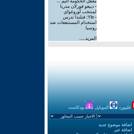
معقل الحكومة اليم ...
-
دييغو فورلان مدربا
لمنتخب أوروغواي
-
Yle: فنلندا تدرس
استخدام المستنقعات ضد
روسيا
المزيد.....
فليبورد
الموبايل
بودكاست
اضافة موضوع جديد
اضافة خبر