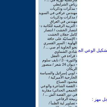
رياض الشرايطي
-
مذكرات وذكريات
مهندس عراقي في السويد
/ مذكرات وذكريات
مهندس في العراق
-
التربية الرقمية للكاتبة د-
انتصار الخشت / انتصار
كامل جفلان الخشت
-
الإنسانيّة على حافة
الهاوية : السير القسري
نحو الخاوية أم صي ... /
شكيل الوعي الج
شادي الشماوي
-
قراءة في -العقل
والثورة- -2 / نايف سلوم
-
ديوان 24 شعر / منصور
الريكان
-
لوبي إسرائيل والسياسة
الخارجية الأميركية /
محمود الصباغ
-
القصة الشاعرة والوعي
الجمعي الحداثي/ مقاربة
في دور القصة الش ... /
ربيحة الرفاعي
جل مهز :
-
تصاوير لية الظمأ /