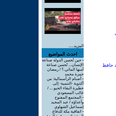
المزيد.....
احدث المواضيع
-
حين تُحسن الدولة صناعة
الإنسان... تُحسن صناعة
د حافظ
أمنها المائي.؟ / رمضان
حمزة محمد
-
أصنام الرأسمالية: من
أكذوبة -التنمية- إلى
حظيرة البقاء الحيو ... /
غالب المسعودي
-
المجتمع المفتوح
وأعداؤه / عبد المجيد
إسماعيل الشهاوي
-
اتفاقية مكة للدفاع
المشترك بين قوة الردع