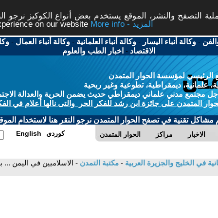
ة التصفح والنشر، الموقع يستخدم بعض أنواع الكوكيز نرجو النق
More info - المزيد
experience on our website
الفن
-
وكالة أنباء اليسار
-
وكالة أنباء العلمانية
-
وكالة أنباء العمال
-
وكا
الاقتصاد
-
اخبار الطب والعلوم
 الرئيسي لمؤسسة الحوار المتمدن
، علمانية، ديمقراطية، تطوعية وغير ربحية
ل مجتمع مدني علماني ديمقراطي حديث يضمن الحرية والعدالة الاجتم
حوار المتمدن على جائزة ابن رشد للفكر الحر والتى نالها أعلام في الفك
م مشاكل تقنية في تصفح الحوار المتمدن نرجو النقر هنا لاستخدام الموقع
كوردي
English
الاخبار
مراكز
الحوار المتمدن
انية في الخليج والجزيرة العربية
-
مكتبة التمدن
- الاسلاميين في اليمن ... 