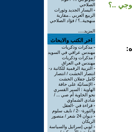
وجي ..؟
الصلاحي
-
اليسار الجديد وثورات
الربيع العربي ..مقاربة
منهجية..؟ / فؤاد الصلاحي
المزيد.....
اخر الكتب والابحاث
ه:
-
مذكرات وذكريات
مهندس عراقي في السويد
/ مذكرات وذكريات
مهندس في العراق
-
التربية الرقمية للكاتبة د-
انتصار الخشت / انتصار
كامل جفلان الخشت
-
الإنسانيّة على حافة
الهاوية : السير القسري
نحو الخاوية أم صي ... /
شادي الشماوي
-
قراءة في -العقل
والثورة- -2 / نايف سلوم
-
ديوان 24 شعر / منصور
الريكان
-
لوبي إسرائيل والسياسة
الخارجية الأميركية /