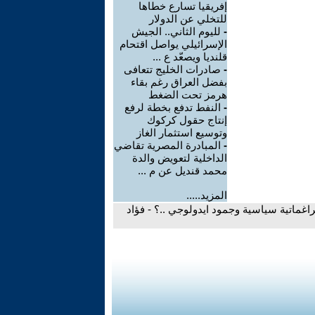
إفريقيا تسارع خطاها
للتخلي عن الدولار
-
لليوم الثاني.. الجيش
الإسرائيلي يواصل اقتحام
قلنديا ويصعّد ع ...
-
صادرات الخليج تتعافى
بفضل العراق رغم بقاء
هرمز تحت الضغط
-
النفط تدفع بخطة لرفع
إنتاج حقول كركوك
وتوسيع استثمار الغاز
-
المبادرة المصرية تقاضي
الداخلية لتعويض والدة
محمد قنديل عن م ...
المزيد.....
براغماتية سياسية وجمود ايدولوجي ..؟ - فؤاد