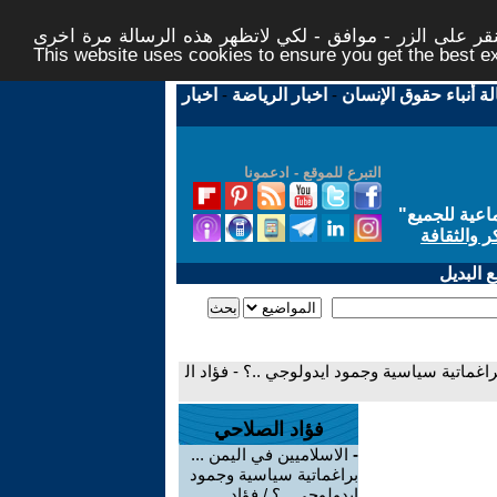
ر على الزر - موافق - لكي لاتظهر هذه الرسالة مرة اخرى -
This website uses cookies to ensure you get the best 
لة أنباء حقوق الإنسان
-
اخبار الرياضة
-
اخبار
التبرع للموقع - ادعمونا
اعية للجميع
"
ر والثقافة
 البديل
براغماتية سياسية وجمود ايدولوجي ..؟ - فؤاد ال
فؤاد الصلاحي
-
الاسلاميين في اليمن ...
براغماتية سياسية وجمود
ايدولوجي ..؟ / فؤاد