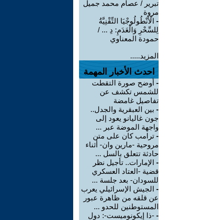
تبرير / عصام محمد جميل
مروة
-
الْأَنْطُولُوجْيَا التِّقْنِيَّةُ
لِلسِّحْرِ وَالْعَدَمِ: دِ ... /
حمودة المعناوي
المزيد.....
احدث الأخبار المهمة
-
أوضح صورة التقطت
للشمس تكشف عن
تفاصيل غامضة
-
بين العبقرية والجدل..
جون غاليانو يعود إلى
واجهة الموضة عبر ...
-
ترامب كان على متن
مروحية -مارين وان- أثناء
حادثة تتعلق بالسل ...
-
الإمارات.. تأجيل نظر
قضية -العتاد العسكري
للسودان- بعد جلسة ...
-
الجيش الإسرائيلي يعرب
عن قلقه من ظاهرة عبور
المستوطنين للحدو ...
-
-ذا إيكونوميست-: دول