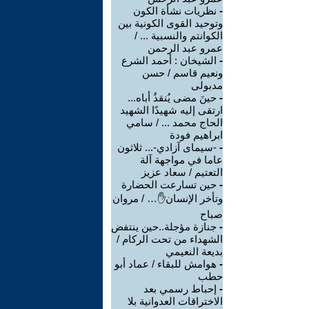
-
نظريات نشأة الكون
وتوحيد القوى الكونية بين
الكوانتم والنسبية ... /
عمرو عبد الرحمن
-
الشيخان : أحمد الشرع
ونعيم قاسم / حسن
مدبولى
-
حينَ مضى يُنقذُ أباه...
ارتقى إليه شهيدًا الشهيد
الحاج محمد ... / سامي
ابراهيم فودة
-
-سيمای آزادي-... ثلاثون
عاما في مواجهة آلة
التعتيم / سعاد عزيز
-
حين تسارعت الحضارة
وتأخر الإنسان✋… / مروان
صباح
-
جنازة مؤجلة..حين ينتفض
الشهداء من تحت الركام /
بديعة النعيمي
-
هوامش للبقاء / عماد أبو
حطب
-
إحباط رسمي بعد
الاختراقات العدوانية بلا