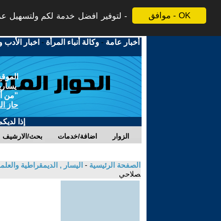
موافق - OK
لتوفير افضل خدمة لكم ولتسهيل عملي
أخبار عامة
-
وكالة أنباء المرأة
-
اخبار الأدب و
الموقع
يسارية
"من أج
حاز ال
إذا لديك
الزوار
اضافة/خدمات
بحث/الارشيف
الصفحة الرئيسية
-
اليسار , الديمقراطية والعلم
صلاحي