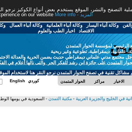
ة التصفح والنشر، الموقع يستخدم بعض أنواع الكوكيز نرجو النق
More info - المزيد
experience on our website
الفن
-
وكالة أنباء اليسار
-
وكالة أنباء العلمانية
-
وكالة أنباء العمال
-
وكا
الاقتصاد
-
اخبار الطب والعلوم
 الرئيسي لمؤسسة الحوار المتمدن
، علمانية، ديمقراطية، تطوعية وغير ربحية
ل مجتمع مدني علماني ديمقراطي حديث يضمن الحرية والعدالة الاجتم
حوار المتمدن على جائزة ابن رشد للفكر الحر والتى نالها أعلام في الفك
م مشاكل تقنية في تصفح الحوار المتمدن نرجو النقر هنا لاستخدام الموقع
كوردي
English
الاخبار
مراكز
الحوار المتمدن
انية في الخليج والجزيرة العربية
-
مكتبة التمدن
- السعودية في يومها الوط