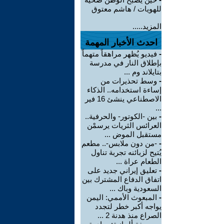
للهويات / هاشم معتوق
المزيد.....
احدث الأخبار المهمة
-
فيديو يُظهر مراهقاً متهماً
بإطلاق النار في مدرسة
بتايلاند وم ...
-
وسط تحذيرات من
إساءة استخدامه.. الذكاء
الاصطناعي ينشئ 16 فير
...
-
بين -الكوتور- والحرفية..
العرائس الثريات يرسمْن
مستقبل الموض ...
-
-من دون ملابس-.. مطعم
يُتيح لزبائنه تجربة تناول
الطعام عراة ...
-
تعليق إيراني جديد على
اتفاق الدفاع المشترك بين
السعودية وباك ...
-
المبعوث الأممي: اليمن
يواجه أكبر خطر لتجدد
الصراع منذ هدنة 2 ...