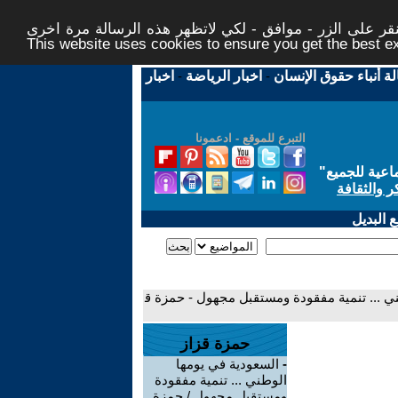
ر على الزر - موافق - لكي لاتظهر هذه الرسالة مرة اخرى -
This website uses cookies to ensure you get the best 
لة أنباء حقوق الإنسان
-
اخبار الرياضة
-
اخبار
التبرع للموقع - ادعمونا
اعية للجميع
"
ر والثقافة
 البديل
ني ... تنمية مفقودة ومستقبل مجهول - حمزة ق
حمزة قزاز
-
السعودية في يومها
الوطني ... تنمية مفقودة
ومستقبل مجهول / حمزة