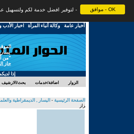
موافق - OK
لتوفير افضل خدمة لكم ولتسهيل عملي
أخبار عامة
-
وكالة أنباء المرأة
-
اخبار الأدب و
الموقع
يسارية
"من أج
حاز ال
إذا لديك
الزوار
اضافة/خدمات
بحث/الارشيف
الصفحة الرئيسية
-
اليسار , الديمقراطية والعلم
زاز