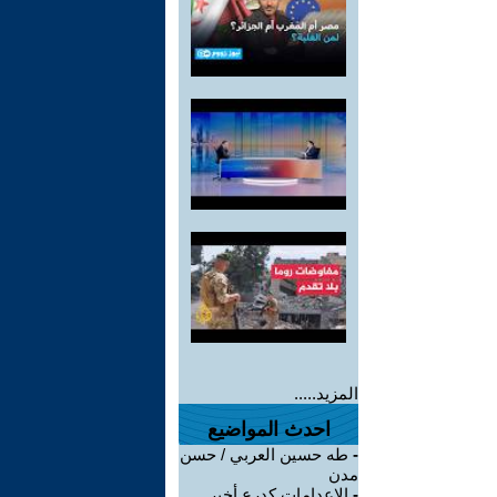
المزيد.....
احدث المواضيع
-
طه حسين العربي / حسن
مدن
-
الإعدامات كدرع أخير…