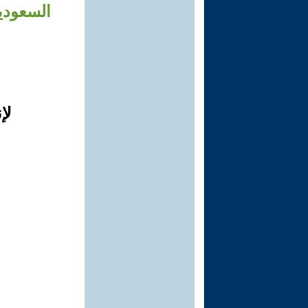
السعودي
لإ