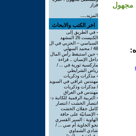
ل مجهول
قزاز
المزيد.....
اخر الكتب والابحاث
-
في الطريق إلى
الكنيست 26 المشهد
السياسي – الحزبي في ال
ه:
48 / محمد السهلي
-
حين استيقظ رأس المال
داخل الإنسان .. قراءة
ماركسية ثورية في ... /
رياض الشرايطي
-
مذكرات وذكريات
مهندس عراقي في السويد
/ مذكرات وذكريات
مهندس في العراق
-
التربية الرقمية للكاتبة د-
انتصار الخشت / انتصار
كامل جفلان الخشت
-
الإنسانيّة على حافة
الهاوية : السير القسري
نحو الخاوية أم صي ... /
شادي الشماوي
-
قراءة في -العقل