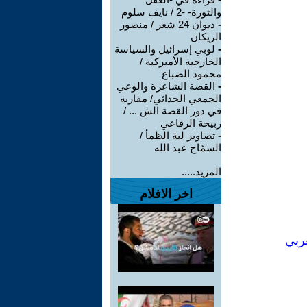
والثورة- -2 / نايف سلوم
-
ديوان 24 شعر / منصور
الريكان
-
لوبي إسرائيل والسياسة
الخارجية الأميركية /
محمود الصباغ
-
القصة الشاعرة والوعي
الجمعي الحداثي/ مقاربة
في دور القصة الش ... /
ربيحة الرفاعي
-
تصاوير لية الظمأ /
السمّاح عبد الله
المزيد.....
اخر الافلام
عربي