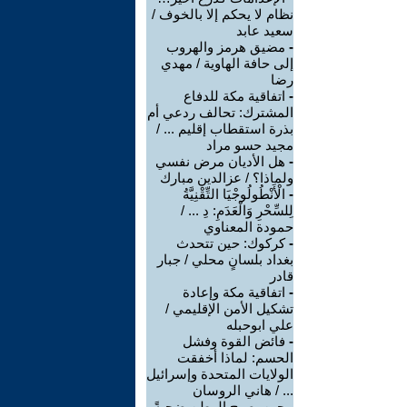
نظام لا يحكم إلا بالخوف /
سعيد عابد
-
مضيق هرمز والهروب
إلى حافة الهاوية / مهدي
رضا
-
اتفاقية مكة للدفاع
المشترك: تحالف ردعي أم
بذرة استقطاب إقليم ... /
مجيد حسو مراد
-
هل الأديان مرض نفسي
ولماذا؟ / عزالدين مبارك
-
الْأَنْطُولُوجْيَا التِّقْنِيَّةُ
لِلسِّحْرِ وَالْعَدَمِ: دِ ... /
حمودة المعناوي
-
كركوك: حين تتحدث
بغداد بلسانٍ محلي / جبار
قادر
-
اتفاقية مكة وإعادة
تشكيل الأمن الإقليمي /
علي ابوحبله
-
فائض القوة وفشل
الحسم: لماذا أخفقت
الولايات المتحدة وإسرائيل
... / هاني الروسان
-
حين يصبح الوطن ضحيةً