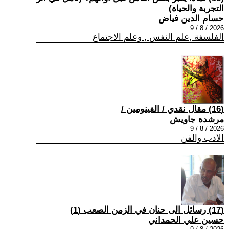
التجربة والحياة)
حسام الدين فياض
2026 / 8 / 9
الفلسفة ,علم النفس , وعلم الاجتماع
(16) مقال نقدي / الفينومين /
مرشدة جاويش
2026 / 8 / 9
الادب والفن
(17) رسائل الى حنان في الزمن الصعب (1)
حسين علي الحمداني