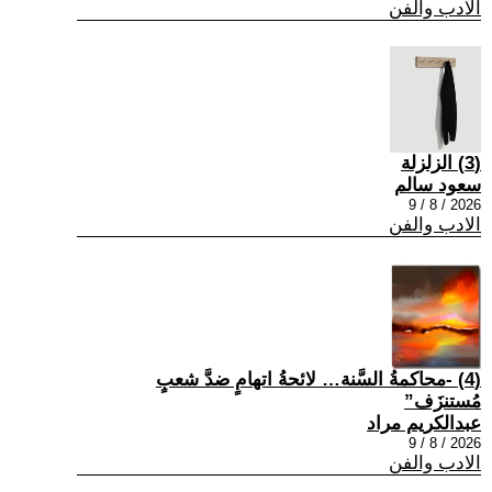
الادب والفن
(3) الزلزلة
سعود سالم
2026 / 8 / 9
الادب والفن
(4) -محاكمةُ السَّنة… لائحةُ اتهامٍ ضدَّ شعبٍ
مُستنزَف”
عبدالكريم مراد
2026 / 8 / 9
الادب والفن