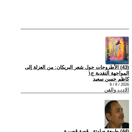
(43) الأطروحات حول شعر البريكان: من العزلة إلى
المواجهة النقدية ج١
كاظم حسن سعيد
2026 / 8 / 9
الادب والفن
(44) طبيعة صامتة...قصة قصيرة