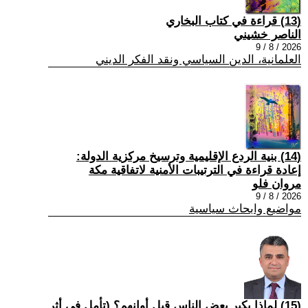
(13) قراءة في كتاب البخاري
الناصر خشيني
2026 / 8 / 9
العلمانية، الدين السياسي ونقد الفكر الديني
(14) بنية الردع الإقليمية وترسيخ مركزية الدولة:
إعادة قراءة في الترتيبات الأمنية لاتفاقية مكة
مروان فلو
2026 / 8 / 9
مواضيع وابحاث سياسية
(15) لماذا يكبر بعض الناس قبل أوانهم؟ (تأمل في أثر