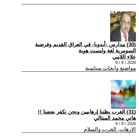
(30) مدارس -أيدوبا- في العراق القديم وفرضية
السومرية لغة وليست هوية
علاء اللامي
2026 / 8 / 9
مواضيع وابحاث سياسية
(31) الغرب يظننا إرهابيين ونحن نكفر بعضنا !!
هاني محمد الميثالي
2026 / 8 / 9
الارهاب, الحرب والسلام