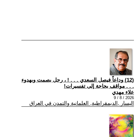
(12) وداعاً فيصل السعدي . . . ! ، رحل بصمت وبهدوء
. . . مواقف بحاجة إلى تفسيرات!
علاء مهدي
2026 / 8 / 9
اليسار ,الديمقراطية, العلمانية والتمدن في العراق