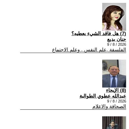
(7) هل فاقد الشيء يعطيه؟
حنان بديع
2026 / 8 / 9
الفلسفة ,علم النفس , وعلم الاجتماع
(8) الإيحاء
عبدالله عطوي الطوالبة
2026 / 8 / 9
الصحافة والاعلام