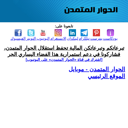
تابعونا على:
بودكاست
بنترست
تيلكرام
لينكدإن
الانستغرام
اليوتيوب
التويتر
الفيسبوك
تبرعاتكم وتبرعاتكن المالية تحفظ استقلال الحوار المتمدن،
فشاركونا في دعم استمرارية هذا الفضاء اليساري الحر
[اشترك في قناة ‫«الحوار المتمدن» على اليوتيوب]
الحوار المتمدن - موبايل
الموقع الرئيسي