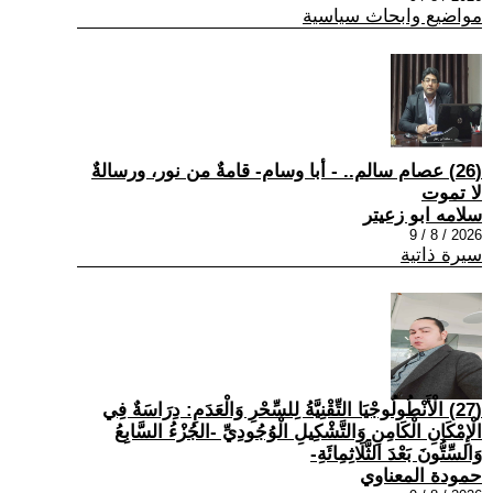
مواضيع وابحاث سياسية
(26) عصام سالم.. - أبا وسام- قامةٌ من نور، ورسالةٌ
لا تموت
سلامه ابو زعيتر
2026 / 8 / 9
سيرة ذاتية
(27) الْأَنْطُولُوجْيَا التِّقْنِيَّةُ لِلسِّحْرِ وَالْعَدَمِ: دِرَاسَةٌ فِي
الْإِمْكَانِ الْكَامِنِ وَالتَّشْكِيلِ الْوُجُودِيِّ -الجُزْءُ السَّابِعُ
وَالسِّتُّونَ بَعْدَ الثَّلَاثِمِائَةِ-
حمودة المعناوي