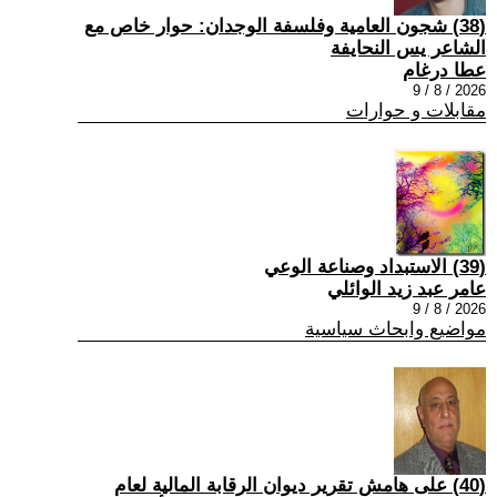
(38) شجون العامية وفلسفة الوجدان: حوار خاص مع
الشاعر يس النحايفة
عطا درغام
2026 / 8 / 9
مقابلات و حوارات
(39) الاستبداد وصناعة الوعي
عامر عبد زيد الوائلي
2026 / 8 / 9
مواضيع وابحاث سياسية
(40) على هامش تقرير ديوان الرقابة المالية لعام