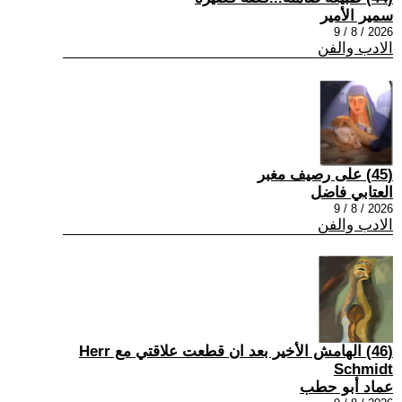
سمير الأمير
2026 / 8 / 9
الادب والفن
(45) على رصيف مغبر
العتابي فاضل
2026 / 8 / 9
الادب والفن
(46) الهامش الأخير بعد ان قطعت علاقتي مع Herr
Schmidt
عماد أبو حطب