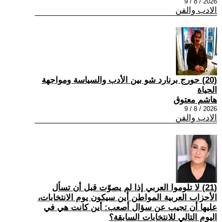
2026 / 8 / 9
الادب والفن
(20) جورج برنارد شو بين الأدب والسياسة ومواجهة
الحياة
هاشم معتوق
2026 / 8 / 9
الادب والفن
(21) لا تلوموا العربي إذا لم يصوّت قبل أن تسأل
الأحزاب العربية المواطن أين سيكون يوم الانتخابات،
عليها أن تجيب عن سؤال أصعب: أين كانت هي في
اليوم التالي للانتخابات السابقة؟