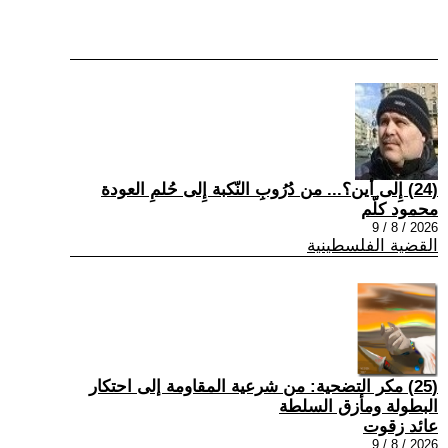
(24) إِلى أين؟... من دُرُوبِ النّكبة إِلى حُلمِ العودة
محمود كلّم
2026 / 8 / 9
القضية الفلسطينية
(25) مكر التضحية: من شرعية المقاومة إلى احتكار
البطولة ومأزق السلطة
عائد زقوت
2026 / 8 / 9