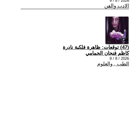
2026 / 8 / 9
الادب والفن
(47) توقعات: ظاهرة فلكية نادرة
كاظم فنجان الحمامي
2026 / 8 / 9
الطب , والعلوم