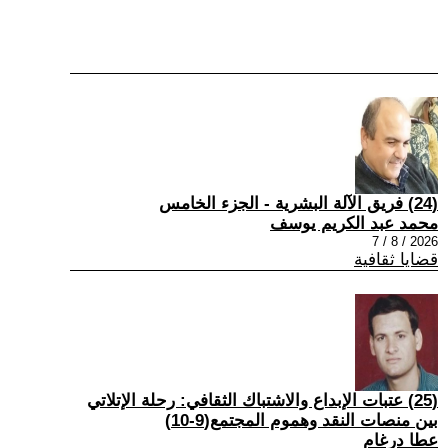
(24) فريق الآلة البشرية - الجزء الخامس
محمد عبد الكريم يوسف
2026 / 8 / 7
قضايا ثقافية
(25) عتبات الإبداع والاشتباك الثقافي: رحلة الإتلاتي
بين منصات النقد وهموم المجتمع(9-10)
عطا درغام