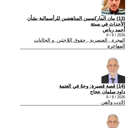
(13) بيان الماركسيين المناهضين للرأسمالية بشأن
الأحداث في سبتة
أحمد رباص
2026 / 8 / 8
الهجرة , العنصرية , حقوق اللاجئين ,و الجاليات
المهاجرة
(14) قصة قصيرة: وجهٌ في العتمة
داود سلمان عجاج
2026 / 8 / 8
الادب والفن