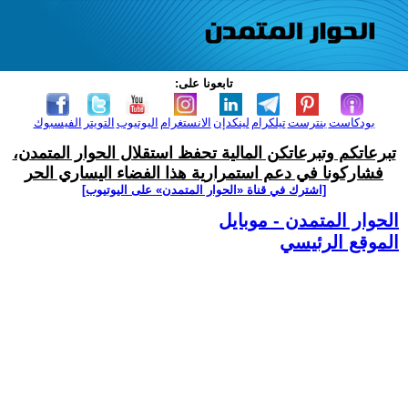
تابعونا على:
بودكاست
بنترست
تيلكرام
لينكدإن
الانستغرام
اليوتيوب
التويتر
الفيسبوك
تبرعاتكم وتبرعاتكن المالية تحفظ استقلال الحوار المتمدن،
فشاركونا في دعم استمرارية هذا الفضاء اليساري الحر
[اشترك في قناة ‫«الحوار المتمدن» على اليوتيوب]
الحوار المتمدن - موبايل
الموقع الرئيسي