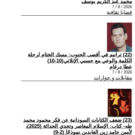
محمد عبد الكريم يوسف
2026 / 8 / 7
قضايا ثقافية
(22) ترانيم في أقصى الجنوب: مسك الختام لرحلة
الكلمة والوعي مع حسني الإتلاتي(10-10)
عطا درغام
2026 / 8 / 7
مقابلات و حوارات
(23) ضعف الكتابات السودانية عن فكر محمود محمد
طه- كتاب: الإسلام المعاصر وتحدي الحداثة (2025)،
لأمين حامد زين العابدين نموذجًا (2-9)