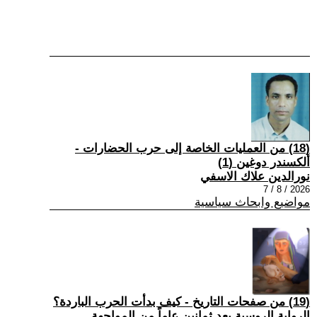
(18) من العمليات الخاصة إلى حرب الحضارات -
ألكسندر دوغين (1)
نورالدين علاك الاسفي
2026 / 8 / 7
مواضيع وابحاث سياسية
(19) من صفحات التاريخ - كيف بدأت الحرب الباردة؟
الرواية الروسية بعد ثمانين عاماً من المواجهة