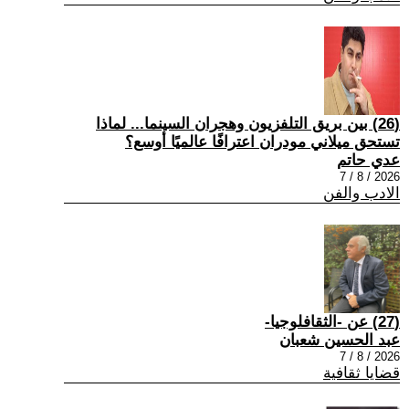
(26) بين بريق التلفزيون وهجران السينما... لماذا
تستحق ميلاني مودران اعترافًا عالميًا أوسع؟
عدي حاتم
2026 / 8 / 7
الادب والفن
(27) عن -الثقافلوجيا-
عبد الحسين شعبان
2026 / 8 / 7
قضايا ثقافية