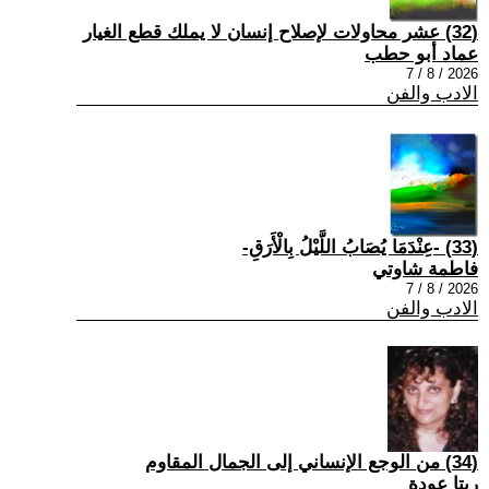
(32) عشر محاولات لإصلاح إنسان لا يملك قطع الغيار
عماد أبو حطب
2026 / 8 / 7
الادب والفن
(33) -عِنْدَمَا يُصَابُ اللَّيْلُ بِالْأَرَقِ-
فاطمة شاوتي
2026 / 8 / 7
الادب والفن
(34) من الوجع الإنساني إلى الجمال المقاوم
ريتا عودة