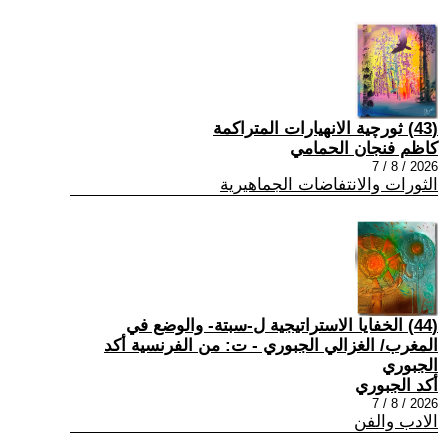
(43) ثورچية الانهيارات المتراكمة
كاظم فنجان الحمامي
2026 / 8 / 7
الثورات والانتفاضات الجماهيرية
(44) الخفايا الاستراتيجية ل-سبتة- والوضع في
المغرب/ الغزالي الجبوري - ت: من الفرنسية أكد
الجبوري
أكد الجبوري
2026 / 8 / 7
الادب والفن