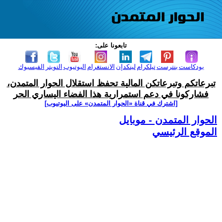
تابعونا على:
بودكاست
بنترست
تيلكرام
لينكدإن
الانستغرام
اليوتيوب
التويتر
الفيسبوك
تبرعاتكم وتبرعاتكن المالية تحفظ استقلال الحوار المتمدن،
فشاركونا في دعم استمرارية هذا الفضاء اليساري الحر
[اشترك في قناة ‫«الحوار المتمدن» على اليوتيوب]
الحوار المتمدن - موبايل
الموقع الرئيسي