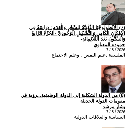
(7) الْأَنْطُولُوجْيَا التِّقْنِيَّةُ لِلسِّحْرِ وَالْعَدَمِ: دِرَاسَةٌ فِي
الْإِمْكَانِ الْكَامِنِ وَالتَّشْكِيلِ الْوُجُودِيِّ -الجُزْءُ الرَّابِعُ
وَالسِّتُّونَ بَعْدَ الثَّلَاثِمِائَةِ-
حمودة المعناوي
2026 / 8 / 7
الفلسفة ,علم النفس , وعلم الاجتماع
(8) من الدولة الشكلية إلى الدولة الوظيفية...رؤية في
مقومات الدولة الحديثة
بشار مرشد
2026 / 8 / 7
السياسة والعلاقات الدولية