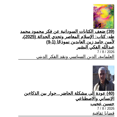
(39) ضعف الكتابات السودانية عن فكر محمود محمد
طه- كتاب: الإسلام المعاصر وتحدي الحداثة (2025)،
لأمين حامد زين العابدين نموذجًا (1-9)
عبدالله الفكي البشير
2026 / 8 / 7
العلمانية، الدين السياسي ونقد الفكر الديني
(40) عودة إلى مشكلة الحاضر...حوار بين الذكاءين
الإنساني والاصطناعي
حسين عجيب
2026 / 8 / 7
قضايا ثقافية