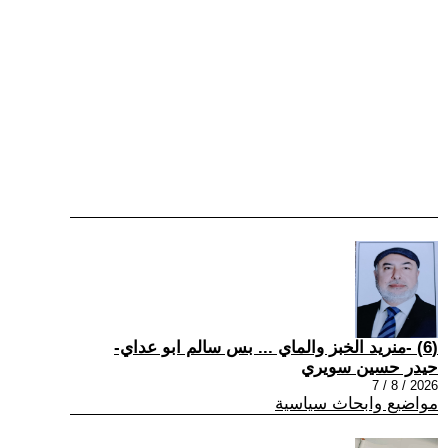
(6) -منريد الخبز والماي ... بس سالم ابو عداي-
حيدر حسين سويري
2026 / 8 / 7
مواضيع وابحاث سياسية