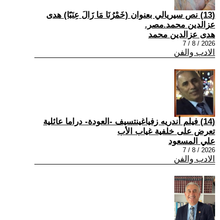
(13) نص سيريالي بعنوان (خَمْرُنَا مَا زَالَ عِنَبًا) هدى
عزالدين محمد.مصر.
هدى عزالدين محمد
2026 / 8 / 7
الادب والفن
(14) فيلم أندريه زفياغينتسيف -العودة- دراما عائلية
تعرض على خلفية غياب الأب
علي المسعود
2026 / 8 / 7
الادب والفن