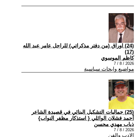
(24) اوراق (من دفتر مذكراتي) للراحل عامر عبد الله
(17)
كاظم الموسوي
2026 / 8 / 7
مواضيع وابحاث سياسية
(25) جماليات التشكيل البنائي في قصيدة الشاعر
أحمد فشلان الوائلي { استذكار مظفر النواب}
ذياب مهدي محسن
2026 / 8 / 7
الادب والفن