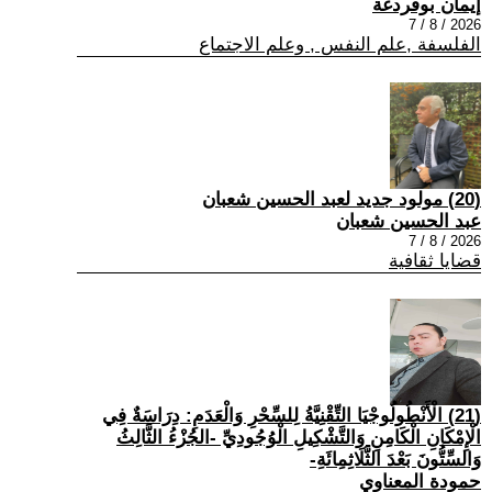
إيمان بوقردغة
2026 / 8 / 7
الفلسفة ,علم النفس , وعلم الاجتماع
(20) مولود جديد لعبد الحسين شعبان
عبد الحسين شعبان
2026 / 8 / 7
قضايا ثقافية
(21) الْأَنْطُولُوجْيَا التِّقْنِيَّةُ لِلسِّحْرِ وَالْعَدَمِ: دِرَاسَةٌ فِي
الْإِمْكَانِ الْكَامِنِ وَالتَّشْكِيلِ الْوُجُودِيِّ -الجُزْءُ الثَّالِثُ
وَالسِّتُّونَ بَعْدَ الثَّلَاثِمِائَةِ-
حمودة المعناوي