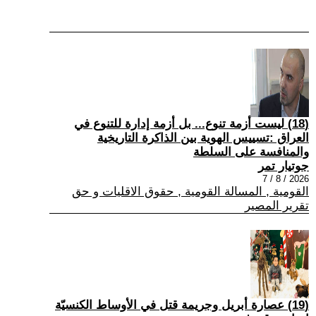
(18) ليست أزمة تنوع... بل أزمة إدارة للتنوع في
العراق :تسييس الهوية بين الذاكرة التاريخية
والمنافسة على السلطة
جوتيار تمر
2026 / 8 / 7
القومية , المسالة القومية , حقوق الاقليات و حق
تقرير المصير
(19) عصارة أبريل وجريمة قتل في الأوساط الكنسيّة