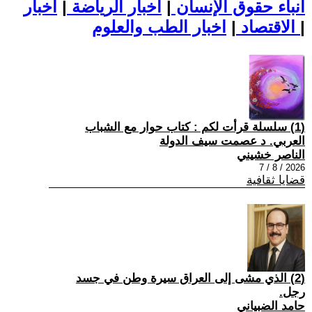
أنباء حقوق الإنسان
|
اخبار الرياضة
|
اخبار
|
اخبار الطب والعلوم
الاقتصاد
|
(1) سلسلة قرأت لكم : كتاب حوار مع الشباب
العربي. د عصمت سيف الدولة
الناصر خشيني
2026 / 8 / 7
قضايا ثقافية
(2) الذي مشى إلى العراق سيرة وطن في جسد
رجل.
حامد الضبياني