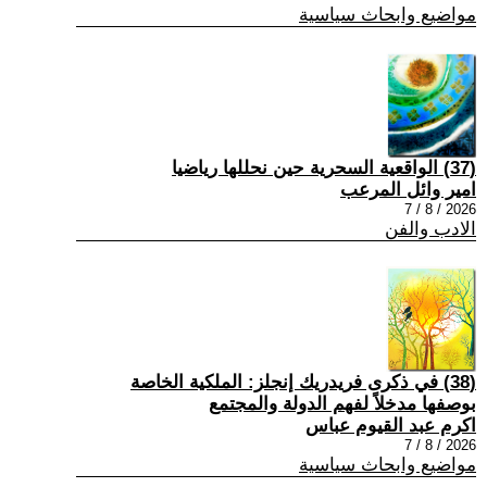
مواضيع وابحاث سياسية
(37) الواقعية السحرية حين نحللها رياضيا
امير وائل المرعب
2026 / 8 / 7
الادب والفن
(38) في ذكرى فريدريك إنجلز: الملكية الخاصة
بوصفها مدخلاً لفهم الدولة والمجتمع
اكرم عبد القيوم عباس
2026 / 8 / 7
مواضيع وابحاث سياسية