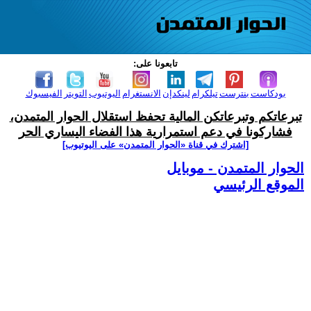
تابعونا على:
بودكاست
بنترست
تيلكرام
لينكدإن
الانستغرام
اليوتيوب
التويتر
الفيسبوك
تبرعاتكم وتبرعاتكن المالية تحفظ استقلال الحوار المتمدن،
فشاركونا في دعم استمرارية هذا الفضاء اليساري الحر
[اشترك في قناة ‫«الحوار المتمدن» على اليوتيوب]
الحوار المتمدن - موبايل
الموقع الرئيسي