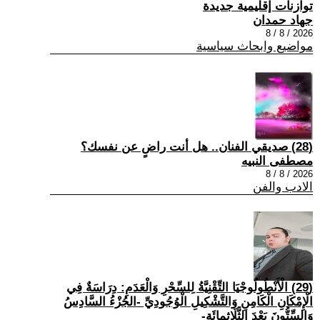
توازنات إقليمية جديدة
جهاد حمدان
2026 / 8 / 8
مواضيع وابحاث سياسية
(28) صديقي الفنان.. هل أنت راضٍ عن نفسك؟
مصطفى النبيه
2026 / 8 / 8
الادب والفن
(29) الْأَنْطُولُوجْيَا التِّقْنِيَّةُ لِلسِّحْرِ وَالْعَدَمِ: دِرَاسَةٌ فِي
الْإِمْكَانِ الْكَامِنِ وَالتَّشْكِيلِ الْوُجُودِيِّ -الجُزْءُ السَّادِسُ
وَالسِّتُّونَ بَعْدَ الثَّلَاثِمِائَةِ-