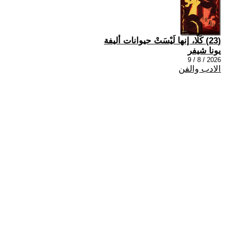
(23) كَلَّا، إنها لَيْسَتْ حيوانات أليفة
يونا شيفر
2026 / 8 / 9
الادب والفن