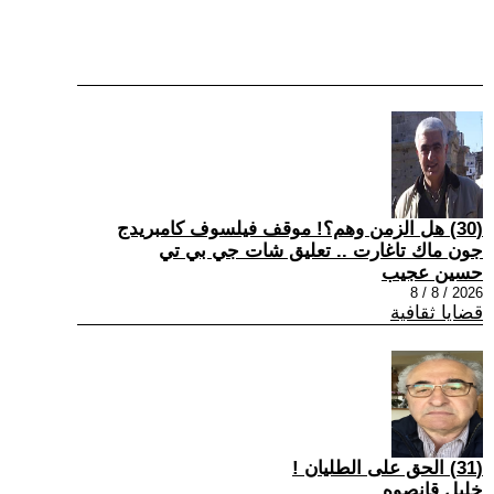
(30) هل الزمن وهم؟! موقف فيلسوف كامبريدج
جون ماك تاغارت .. تعليق شات جي بي تي
حسين عجيب
2026 / 8 / 8
قضايا ثقافية
(31) الحق على الطليان !
خليل قانصوه