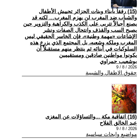
(15) رفقاً بأبناء وبنات الجزائر تجييش الأطفال
والشباب ضد المغرب لن يهزم المغرب… لكنه قد
يصنع أجيالاً تتربى على الكذب والكراهية والتزوير حين
يصبح السب والقذف وانتحال الصفات ونشر
الإشاعات «مهمة وطنية»، فإن الخاسر الحقيقي ليس
المغرب وملكه وشعبه، بل المجتمع الذي يزرع هذه
السلوكيات في أبنائه ثم ينتظر منهم مستقبلاً أن
يكونوا مواطنين صادقين ومستقيمين
بوشعيب حمراوي
2026 / 8 / 9
حقوق الاطفال والشبيبة
(16) اتفاقية مكة ...والتساؤلات عن المغزى
عبد الخالق الفلاح
2026 / 8 / 9
مواضيع وابحاث سياسية