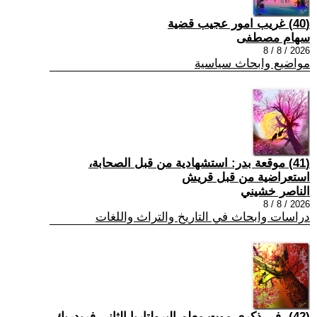
(40) غريب امور عجيب قضية
سهام مصطفى
2026 / 8 / 8
مواضيع وابحاث سياسية
(41) موقعة بدر: استشهادية من قبل الصحابة،
استعراضية من قبل قريش
الناصر خشيني
2026 / 8 / 8
دراسات وابحاث في التاريخ والتراث واللغات
(42) -في ذكرى موت معلم البرولتاريا الثاني فريدريك