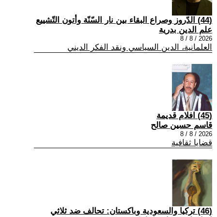
(44) الدّروز وصراع البقاء بين نار السّنّة وأتون التّشييع
علم الدين بدرية
2026 / 8 / 8
العلمانية، الدين السياسي ونقد الفكر الديني
(45) افلام قديمة
قاسم حسين صالح
2026 / 8 / 8
قضايا ثقافية
(46) تركيا والسعودية وباكستان: تحالف ضد ثلاثي