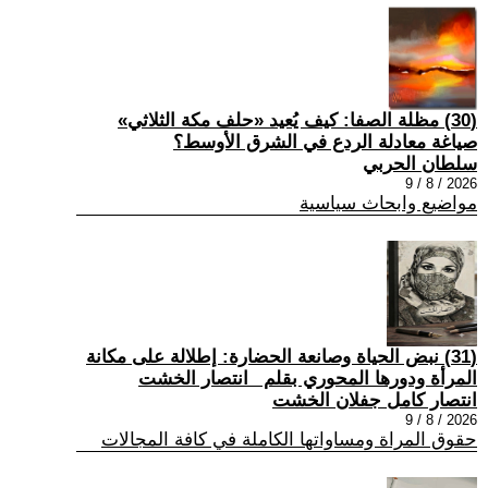
(30) مظلة الصفا: كيف يُعيد «حلف مكة الثلاثي»
صياغة معادلة الردع في الشرق الأوسط؟
سلطان الحربي
2026 / 8 / 9
مواضيع وابحاث سياسية
(31) نبض الحياة وصانعة الحضارة: إطلالة على مكانة
المرأة ودورها المحوري بقلم _انتصار الخشت
انتصار كامل جفلان الخشت
2026 / 8 / 9
حقوق المراة ومساواتها الكاملة في كافة المجالات