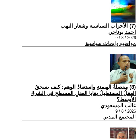
(7) الأحزاب السياسية وشعار النهب
احمد بوناجي
2026 / 8 / 9
مواضيع وابحاث سياسية
(8) مِقصلةُ الهيمنةِ واستعبادُ الوهم: كيف يسحقُ
العقلُ المستطيلُ بقايا العقلِ المسطحِ في الشرق
الأوسط؟
غالب المسعودي
2026 / 8 / 9
المجتمع المدني