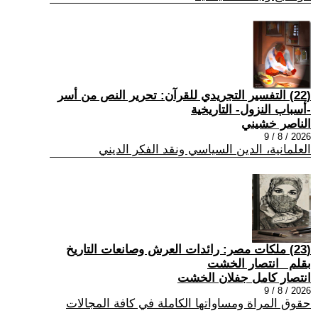
(22) التفسير التجريدي للقرآن: تحرير النص من أسر
-أسباب النزول- التاريخية
الناصر خشيني
2026 / 8 / 9
العلمانية، الدين السياسي ونقد الفكر الديني
(23) ملكات مصر: رائدات العرش وصانعات التاريخ
بقلم _انتصار الخشت
انتصار كامل جفلان الخشت
2026 / 8 / 9
حقوق المراة ومساواتها الكاملة في كافة المجالات