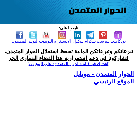
تابعونا على:
بودكاست
بنترست
تيلكرام
لينكدإن
الانستغرام
اليوتيوب
التويتر
الفيسبوك
تبرعاتكم وتبرعاتكن المالية تحفظ استقلال الحوار المتمدن،
فشاركونا في دعم استمرارية هذا الفضاء اليساري الحر
[اشترك في قناة ‫«الحوار المتمدن» على اليوتيوب]
الحوار المتمدن - موبايل
الموقع الرئيسي