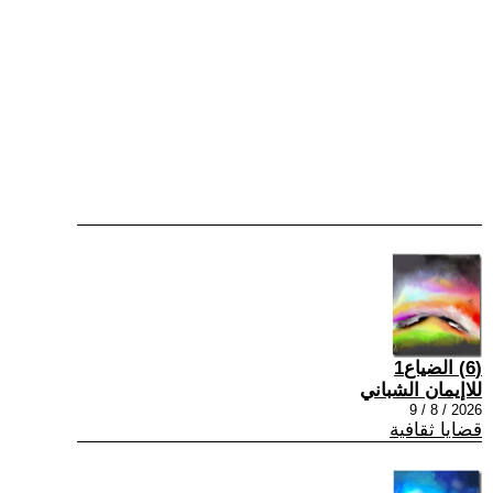
(6) الضياع1
للاإيمان الشباني
2026 / 8 / 9
قضايا ثقافية