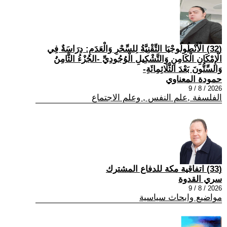
(32) الْأَنْطُولُوجْيَا التِّقْنِيَّةُ لِلسِّحْرِ وَالْعَدَمِ: دِرَاسَةٌ فِي
الْإِمْكَانِ الْكَامِنِ وَالتَّشْكِيلِ الْوُجُودِيِّ -الجُزْءُ الثَّامِنُ
وَالسِّتُّونَ بَعْدَ الثَّلَاثِمِائَةِ-
حمودة المعناوي
2026 / 8 / 9
الفلسفة ,علم النفس , وعلم الاجتماع
(33) اتفاقية مكة للدفاع المشترك
سري القدوة
2026 / 8 / 9
مواضيع وابحاث سياسية