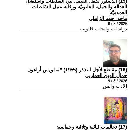
(15) الدستور يكفل الفصل بين السلطات واستقلال
العدالة والحماية القانونيّة ورقابة عمل السّلطات
العموميّة
ماجد احمد الزاملي
2026 / 8 / 9
دراسات وابحاث قانونية
(16) مقاطع لأجل التذكر (1955) * – لويس أراغون
جمال الدين العمارتي
2026 / 8 / 9
الادب والفن
(17) تحالفات ثنائية وثلاثية وخماسية