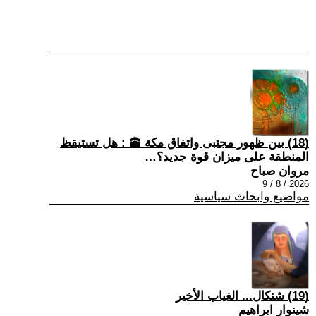
(18) بين ظهور مجتبى واتفاق مكة 🕋 : هل تستيقظ
المنطقة على ميزان قوة جديد؟…
مروان صباح
2026 / 8 / 9
مواضيع وابحاث سياسية
(19) شنكال... الغياب الأخير
شينوار ابراهيم