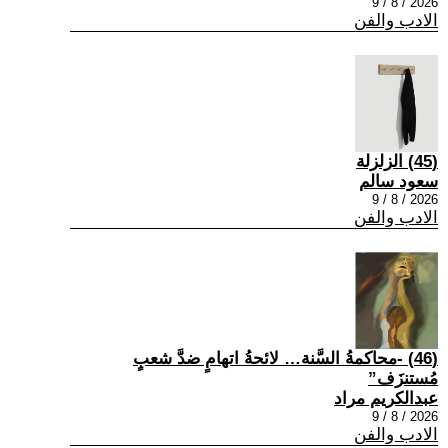
2026 / 8 / 9
الادب والفن
(45) الزلزلة
سعود سالم
2026 / 8 / 9
الادب والفن
(46) -محاكمةُ السَّنة… لائحةُ اتهامٍ ضدَّ شعبٍ
مُستنزَف”
عبدالكريم مراد
2026 / 8 / 9
الادب والفن