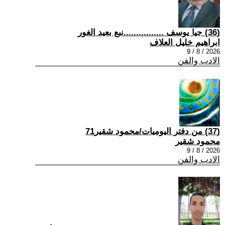
(36) جيا يوسف ................نبع بعيد الغور
ابراهيم خليل العلاف
2026 / 8 / 9
الادب والفن
(37) من دفتر اليوميات/محمود شقير71
محمود شقير
2026 / 8 / 9
الادب والفن