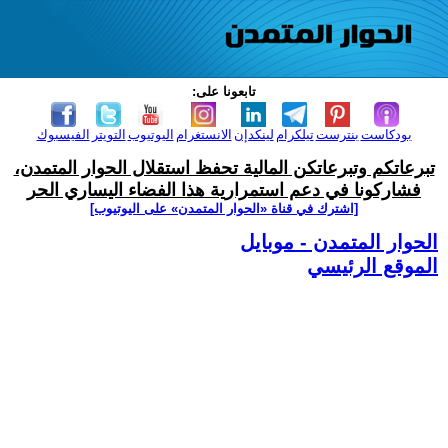
تابعونا على:
بودكاست
بنترست
تيلكرام
لينكدإن
الانستغرام
اليوتيوب
التويتر
الفيسبوك
تبرعاتكم وتبرعاتكن المالية تحفظ استقلال الحوار المتمدن،
فشاركونا في دعم استمرارية هذا الفضاء اليساري الحر
[اشترك في قناة ‫«الحوار المتمدن» على اليوتيوب]
الحوار المتمدن - موبايل
الموقع الرئيسي