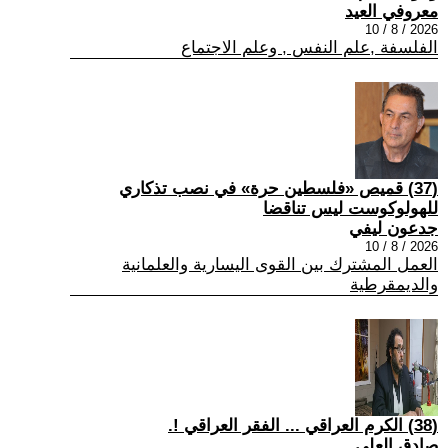
معروفي العيد
2026 / 8 / 10
الفلسفة ,علم النفس , وعلم الاجتماع
(37) قميص «فلسطين حرة» في نصب تذكاري
للهولوكوست ليس تناقضا
جدعون ليفي
2026 / 8 / 10
العمل المشترك بين القوى اليسارية والعلمانية
والديمقرطية
(38) الكرم العراقي ... الفقر العراقي !.
صادق العلي