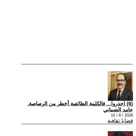
(6) احذروا... فالكلمة الطائفية أخطر من الرصاصة.
حامد الضبياني
2026 / 8 / 10
قضايا ثقافية