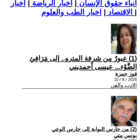
أنباء حقوق الإنسان
|
اخبار الرياضة
|
اخبار
|
اخبار الطب والعلوم
الاقتصاد
|
(1) عبورٌ من شرفة المترو.. إلى مَرَافِئِ
الضَّوْء... عيسى أحمديني
فوز حمزة
2026 / 8 / 10
الادب والفن
(2) من حارس البوابة إلى حارس الوعي
يونس متي