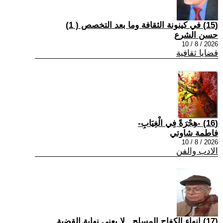
(15) في كينونة الثقافة وما بعد التخصص ( 1)
حسن الشرع
2026 / 8 / 10
قضايا ثقافية
(16) -هِجْرَةً فِي الْغِيَابِ-
فاطمة شاوتي
2026 / 8 / 10
الادب والفن
(17) إنهاء الكفاح المسلح.. لا يعني نهاية القضية