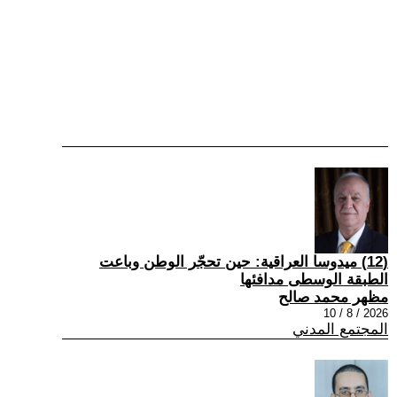
(12) ميدوسا العراقية: حين تحجّر الوطن وباعت
الطبقة الوسطى مدافئها
مظهر محمد صالح
2026 / 8 / 10
المجتمع المدني