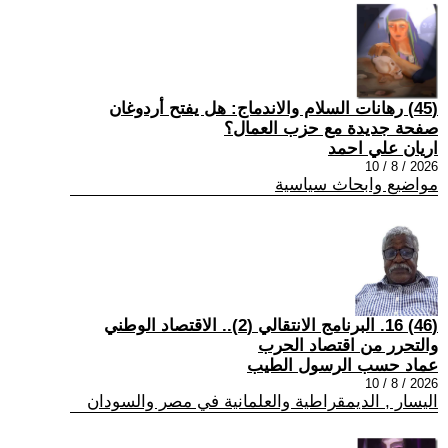
(45) رهانات السلام والاندماج: هل يفتح أردوغان
صفحة جديدة مع حزب العمال؟
اريان علي احمد
2026 / 8 / 10
مواضيع وابحاث سياسية
(46) 16. البرنامج الانتقالي (2).. الاقتصاد الوطني
والتحرر من اقتصاد الحرب
عماد حسب الرسول الطيب
2026 / 8 / 10
اليسار , الديمقراطية والعلمانية في مصر والسودان