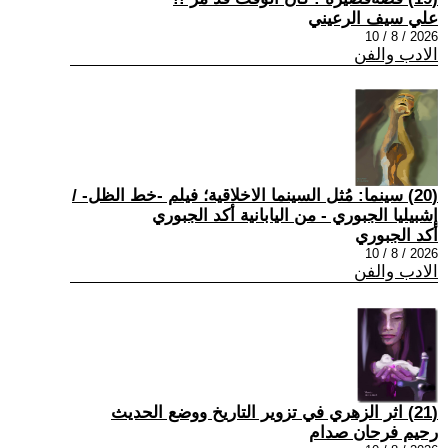
علي سيف الرعيني
2026 / 8 / 10
الادب والفن
(20) سينما: مُثل السينما الاخلاقية؛ فيلم -خط الظل- /
إشبيليا الجبوري - من اليابانية أكد الجبوري
أكد الجبوري
2026 / 8 / 10
الادب والفن
(21) اثر الزهري في تزوير التاريخ ووضع الحديث
رحيم فرحان صدام