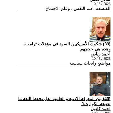
2026 / 8 / 10
الفلسفة ,علم النفس , وعلم الاجتماع
(39) شكوك الأمريكيين السود في مؤهلات ترامب،
وهذه هي حججهم
أحمد رباص
2026 / 8 / 10
مواضيع وابحاث سياسية
(40) بين المعرفة الادبية و العلمية: هل تحفظ اللغة ما
تضيعه الكوارث؟.
احمد كانون