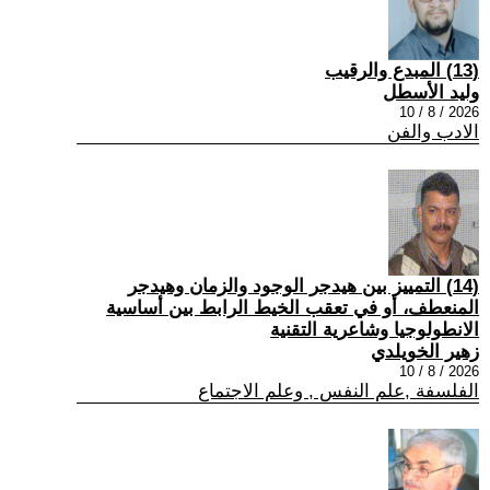
(13) المبدع والرقيب
وليد الأسطل
2026 / 8 / 10
الادب والفن
(14) التمييز بين هيدجر الوجود والزمان وهيدجر
المنعطف، أو في تعقب الخيط الرابط بين أساسية
الانطولوجيا وشاعرية التقنية
زهير الخويلدي
2026 / 8 / 10
الفلسفة ,علم النفس , وعلم الاجتماع