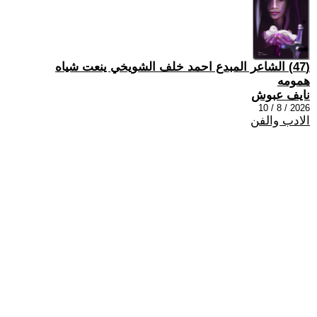
(47) الشاعر المبدع احمد خلف الشويخي ينعت شياه
همومه
نايف عبوش
2026 / 8 / 10
الادب والفن