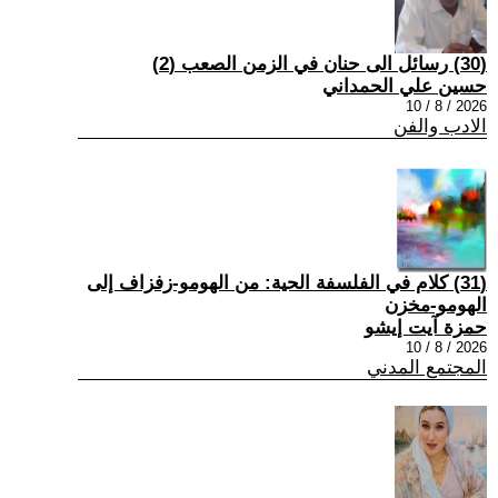
(30) رسائل الى حنان في الزمن الصعب (2)
حسين علي الحمداني
2026 / 8 / 10
الادب والفن
(31) كلام في الفلسفة الحية: من الهومو-زفزاف إلى
الهومو-مخزن
حمزة آيت إيشو
2026 / 8 / 10
المجتمع المدني