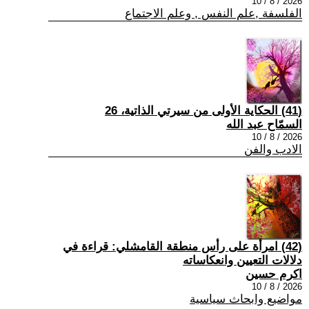
2026 / 8 / 10
الفلسفة ,علم النفس , وعلم الاجتماع
(41) الحكاية الأولى من سيرتي الذاتية، 26
السمّاح عبد الله
2026 / 8 / 10
الادب والفن
(42) امرأة على رأس منطقة القامشلي: قراءة في
دلالات التعيين وانعكاساته
اكرم حسين
2026 / 8 / 10
مواضيع وابحاث سياسية