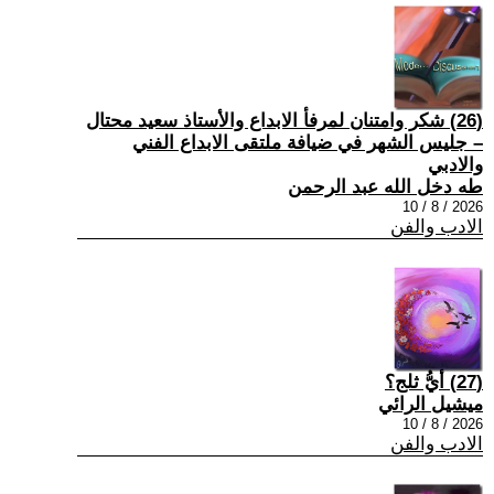
(26) شكر وامتنان لمرفأ الابداع والأستاذ سعيد محتال
– جليس الشهر في ضيافة ملتقى الابداع الفني
والادبي
طه دخل الله عبد الرحمن
2026 / 8 / 10
الادب والفن
(27) أيُّ ثلج؟
ميشيل الرائي
2026 / 8 / 10
الادب والفن