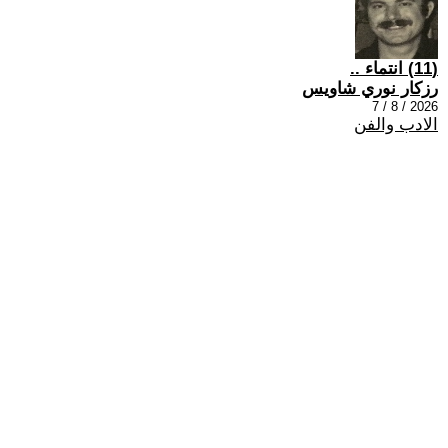
(11) انتماء ..
رزكار نوري شاويس
2026 / 8 / 7
الادب والفن