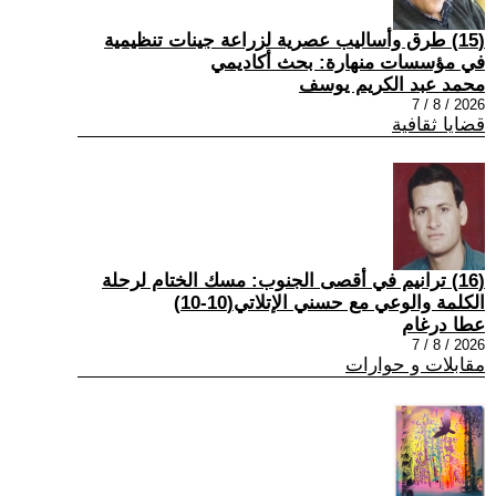
(15) طرق وأساليب عصرية لزراعة جينات تنظيمية
في مؤسسات منهارة: بحث أكاديمي
محمد عبد الكريم يوسف
2026 / 8 / 7
قضايا ثقافية
(16) ترانيم في أقصى الجنوب: مسك الختام لرحلة
الكلمة والوعي مع حسني الإتلاتي(10-10)
عطا درغام
2026 / 8 / 7
مقابلات و حوارات