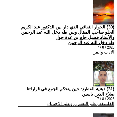
(30) الحوار الثقافي الذي دار بين الدكتور عبد الكريم
الحلو صاحب المقال وبين طه دخل الله عبد الرحمن
والأستاذ فضيل حاج بن عدة حول
طه دخل الله عبد الرحمن
2026 / 8 / 7
الادب والفن
(31) ذهنية القطيع: حين يتحكم الجمع في قراراتنا
صلاح الدين ياسين
2026 / 8 / 7
الفلسفة ,علم النفس , وعلم الاجتماع