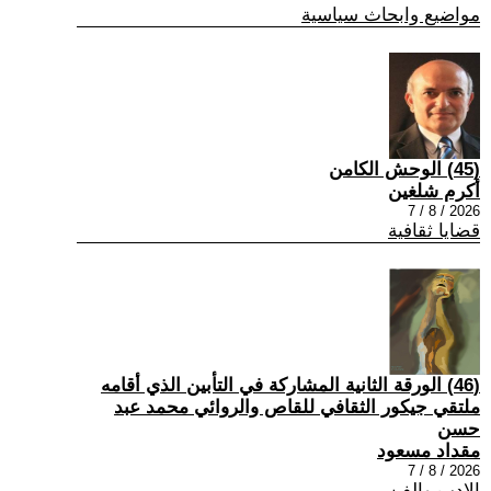
مواضيع وابحاث سياسية
(45) الوحش الكامن
أكرم شلغين
2026 / 8 / 7
قضايا ثقافية
(46) الورقة الثانية المشاركة في التأبين الذي أقامه
ملتقي جيكور الثقافي للقاص والروائي محمد عبد
حسن
مقداد مسعود
2026 / 8 / 7
الادب والفن