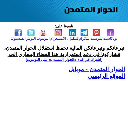
تابعونا على:
بودكاست
بنترست
تيلكرام
لينكدإن
الانستغرام
اليوتيوب
التويتر
الفيسبوك
تبرعاتكم وتبرعاتكن المالية تحفظ استقلال الحوار المتمدن،
فشاركونا في دعم استمرارية هذا الفضاء اليساري الحر
[اشترك في قناة ‫«الحوار المتمدن» على اليوتيوب]
الحوار المتمدن - موبايل
الموقع الرئيسي