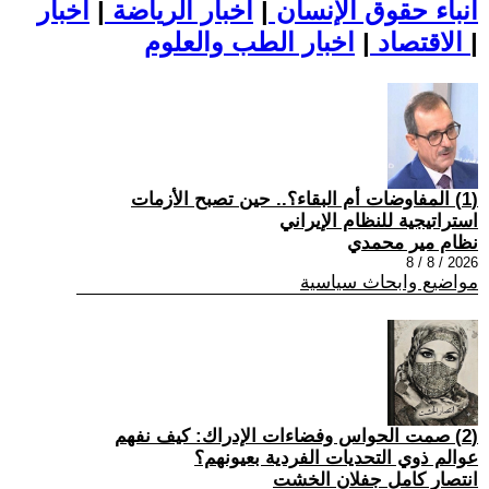
أنباء حقوق الإنسان
|
اخبار الرياضة
|
اخبار
|
اخبار الطب والعلوم
الاقتصاد
|
(1) المفاوضات أم البقاء؟.. حين تصبح الأزمات
استراتيجية للنظام الإيراني
نظام مير محمدي
2026 / 8 / 8
مواضيع وابحاث سياسية
(2) صمت الحواس وفضاءات الإدراك: كيف نفهم
عوالم ذوي التحديات الفردية بعيونهم؟
انتصار كامل جفلان الخشت