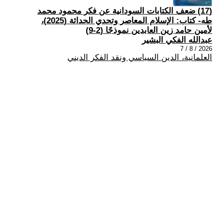
(17) ضعف الكتابات السودانية عن فكر محمود محمد
طه- كتاب: الإسلام المعاصر وتحدي الحداثة (2025)،
لأمين حامد زين العابدين نموذجًا (2-9)
عبدالله الفكي البشير
2026 / 8 / 7
العلمانية، الدين السياسي ونقد الفكر الديني