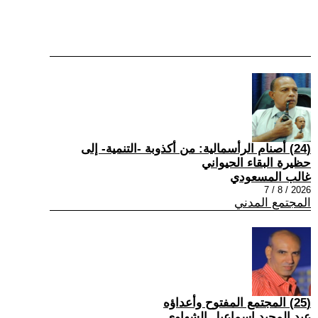
(24) أصنام الرأسمالية: من أكذوبة -التنمية- إلى
حظيرة البقاء الحيواني
غالب المسعودي
2026 / 8 / 7
المجتمع المدني
(25) المجتمع المفتوح وأعداؤه
عبد المجيد إسماعيل الشهاوي