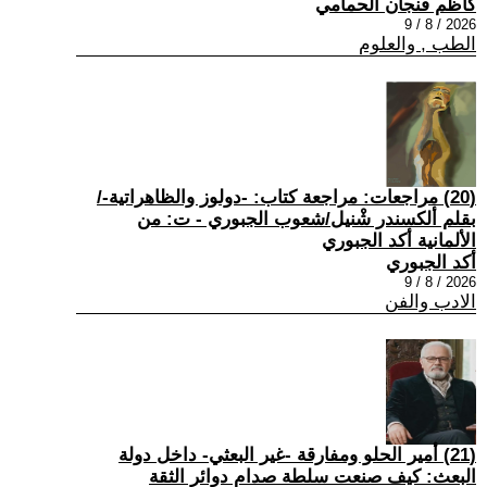
كاظم فنجان الحمامي
2026 / 8 / 9
الطب , والعلوم
(20) مراجعات: مراجعة كتاب: -دولوز والظاهراتية-/
بقلم ألكسندر شْنيل/شعوب الجبوري - ت: من
الألمانية أكد الجبوري
أكد الجبوري
2026 / 8 / 9
الادب والفن
(21) أمير الحلو ومفارقة -غير البعثي- داخل دولة
البعث: كيف صنعت سلطة صدام دوائر الثقة