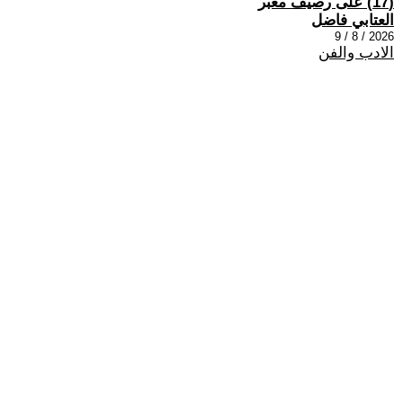
(17) على رصيف مغبر
العتابي فاضل
2026 / 8 / 9
الادب والفن