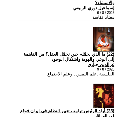
والاستثناء؟
إسماعيل نوري الربيعي
2026 / 8 / 9
قضايا ثقافية
(22) ما الذي نحمّله حين نحمّل العقل؟ من الفاهمة
إلى الوعي والهوية واشتكال الوجود
عزالدين جباري
2026 / 8 / 9
الفلسفة ,علم النفس , وعلم الاجتماع
(23) أراد الرئيس ترامب تغيير النظام في ايران فوقع
في العراق