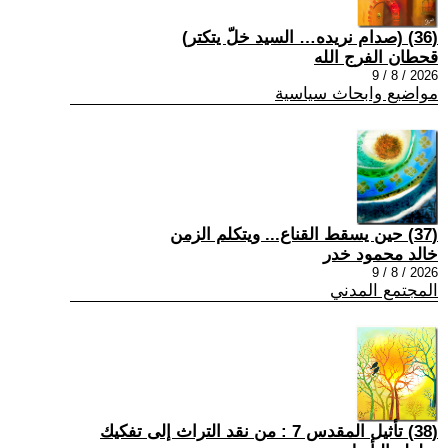
(36) (صدام نريده… السيد خلّ يتكتر)
قحطان الفرج الله
2026 / 8 / 9
مواضيع وابحاث سياسية
(37) حين يسقط القناع... ويتكلم الزمن
خالد محمود خدر
2026 / 8 / 9
المجتمع المدني
(38) تأثيل المقدس 7 : من نقد التراث إلى تفكيك