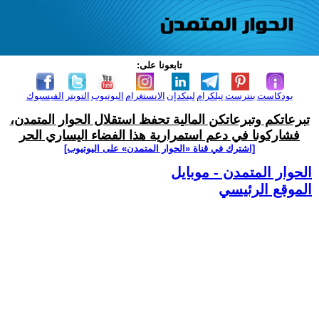
تابعونا على:
بودكاست
بنترست
تيلكرام
لينكدإن
الانستغرام
اليوتيوب
التويتر
الفيسبوك
تبرعاتكم وتبرعاتكن المالية تحفظ استقلال الحوار المتمدن،
فشاركونا في دعم استمرارية هذا الفضاء اليساري الحر
[اشترك في قناة ‫«الحوار المتمدن» على اليوتيوب]
الحوار المتمدن - موبايل
الموقع الرئيسي