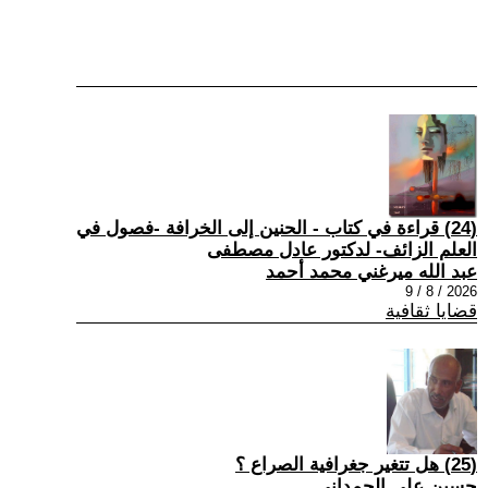
(24) قراءة في كتاب - الحنين إلى الخرافة -فصول في
العلم الزائف- لدكتور عادل مصطفى
عبد الله ميرغني محمد أحمد
2026 / 8 / 9
قضايا ثقافية
(25) هل تتغير جغرافية الصراع ؟
حسين علي الحمداني