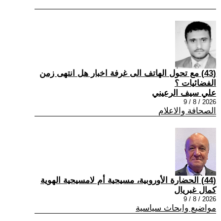
(43) مع تحول الهاتف الى غرفة اخبار هل انتهى زمن
الفضائيات ؟
علي سيف الرعيني
2026 / 8 / 9
الصحافة والاعلام
(44) الحضارة الأوروبية، مسيحية أم لامسيحية الهوية
كمال غبريال
2026 / 8 / 9
مواضيع وابحاث سياسية