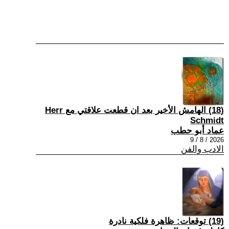
(18) الهامش الأخير بعد ان قطعت علاقتي مع Herr
Schmidt
عماد أبو حطب
2026 / 8 / 9
الادب والفن
(19) توقعات: ظاهرة فلكية نادرة