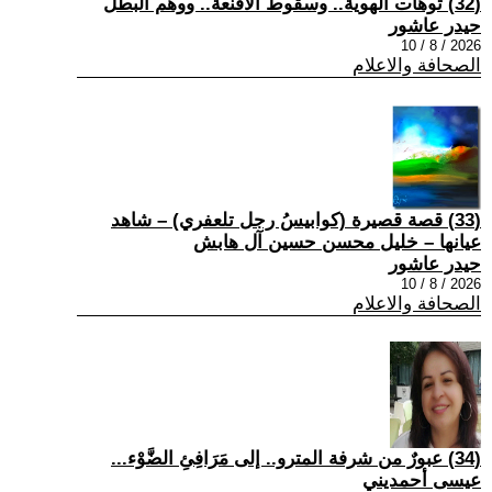
(32) توهات الهوية.. وسقوط الأقنعة.. ووهم البطل
حيدر عاشور
2026 / 8 / 10
الصحافة والاعلام
(33) قصة قصيرة (كوابيسُ رجل تلعفري) – شاهد
عيانها – خليل محسن حسين آل هابش
حيدر عاشور
2026 / 8 / 10
الصحافة والاعلام
(34) عبورٌ من شرفة المترو.. إلى مَرَافِئِ الضَّوْء...
عيسى أحمديني