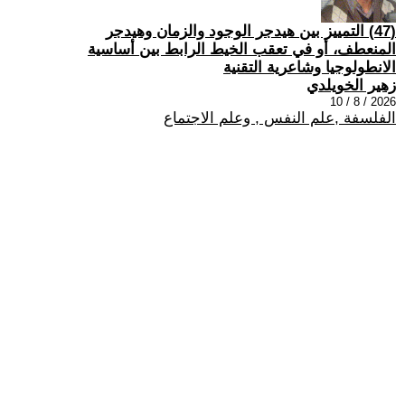
(47) التمييز بين هيدجر الوجود والزمان وهيدجر
المنعطف، أو في تعقب الخيط الرابط بين أساسية
الانطولوجيا وشاعرية التقنية
زهير الخويلدي
2026 / 8 / 10
الفلسفة ,علم النفس , وعلم الاجتماع