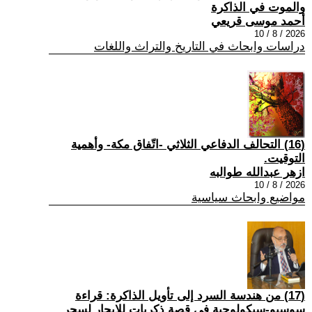
والموت في الذاكرة
أحمد موسى قريعي
2026 / 8 / 10
دراسات وابحاث في التاريخ والتراث واللغات
(16) التحالف الدفاعي الثلاثي -اتّفاق مكة- وأهمية
التوقيت.
ازهر عبدالله طوالبه
2026 / 8 / 10
مواضيع وابحاث سياسية
(17) من هندسة السرد إلى تأويل الذاكرة: قراءة
سوسيو-سيكولوجية في قصة ذكريات للإيجار لسحر