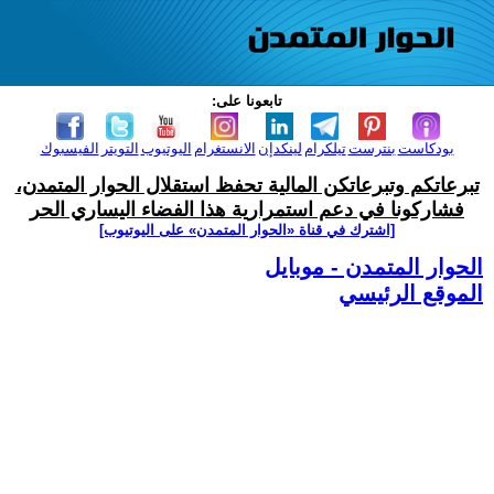
تابعونا على:
بودكاست
بنترست
تيلكرام
لينكدإن
الانستغرام
اليوتيوب
التويتر
الفيسبوك
تبرعاتكم وتبرعاتكن المالية تحفظ استقلال الحوار المتمدن،
فشاركونا في دعم استمرارية هذا الفضاء اليساري الحر
[اشترك في قناة ‫«الحوار المتمدن» على اليوتيوب]
الحوار المتمدن - موبايل
الموقع الرئيسي